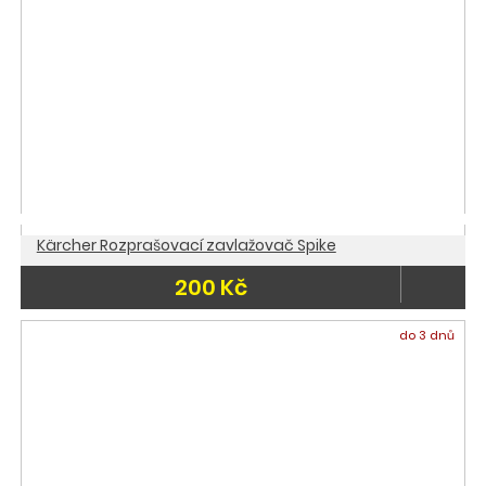
Kärcher Rozprašovací zavlažovač Spike
200 Kč
do 3 dnů