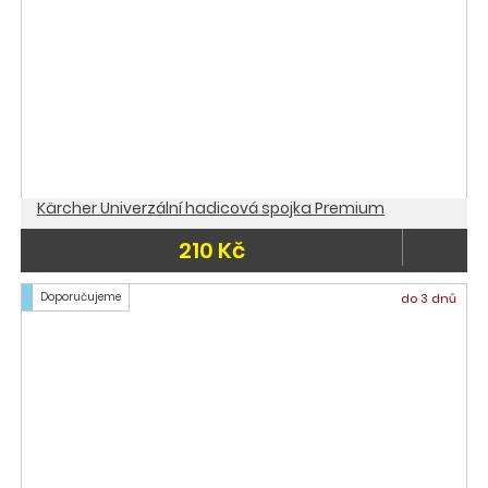
Kärcher Univerzální hadicová spojka Premium
210 Kč
Doporučujeme
do 3 dnů