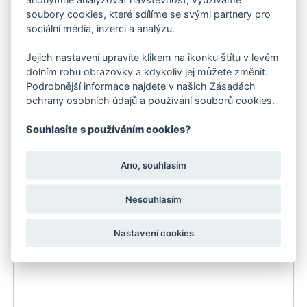
soubory cookies, které sdílíme se svými partnery pro
sociální média, inzerci a analýzu.
Jejich nastavení upravíte klikem na ikonku štítu v levém
dolním rohu obrazovky a kdykoliv jej můžete změnit.
Podrobnější informace najdete v našich Zásadách
ochrany osobních údajů a používání souborů cookies.
Kärcher Zahradní Hadice Performance Plus (3/4 - 50
m)
Souhlasíte s používáním cookies?
3 025 Kč
Ano, souhlasím
do 3 dnů
Nesouhlasím
Nastavení cookies