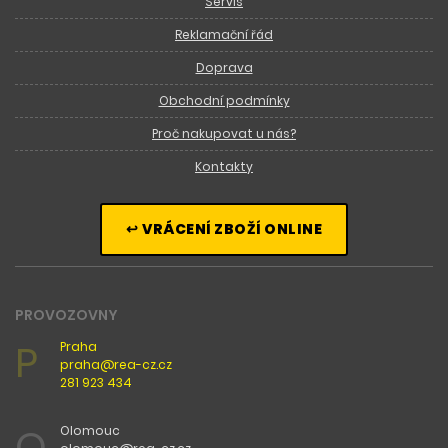
Servis
Reklamační řád
Doprava
Obchodní podmínky
Proč nakupovat u nás?
Kontakty
↩ VRÁCENÍ ZBOŽÍ ONLINE
PROVOZOVNY
P
Praha
praha@rea-cz.cz
281 923 434
O
Olomouc