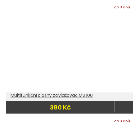
do 3 dnů
Multifunkční plošný zavlažovač MS 100
380 Kč
do 3 dnů