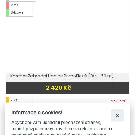
Akce
Skladem
Kärcher Zahradní Hadice PrimoFlex® (3/4 - 50 m)
2 420 Kč
-17 %
do 3 dnů
Doporučujeme
Informace o cookies!
Abychom vám usnadnili procházení stránek,
nabídli přizpůsobený obsah nebo reklamu a mohli
anonymně analyzovat návštěvnost, využíváme