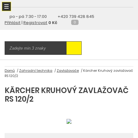
po - pá
7:30 - 17:00
+420 739 428 845
Přihlásit
|
Registrovat
0 Kč
0
Domů
Zahradní technika
Zavlažovače
Kärcher Kruhový zavlažovač
RS 120/2
KÄRCHER KRUHOVÝ ZAVLAŽOVAČ
RS 120/2