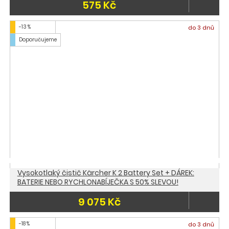
575 Kč
-13 %
do 3 dnů
Doporučujeme
Vysokotlaký čistič Kärcher K 2 Battery Set + DÁREK:
BATERIE NEBO RYCHLONABÍJEČKA S 50% SLEVOU!
9 075 Kč
-18 %
do 3 dnů