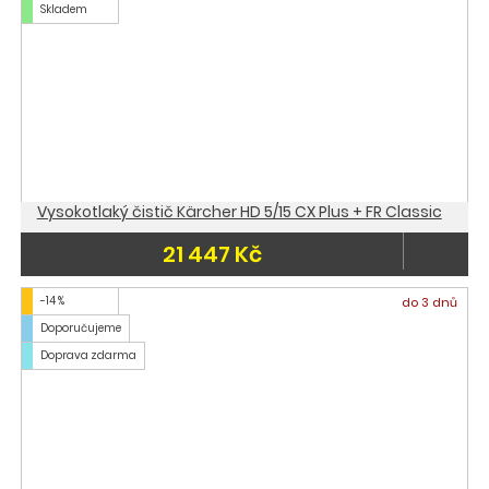
Skladem
Vysokotlaký čistič Kärcher HD 5/15 CX Plus + FR Classic
21 447 Kč
-14 %
do 3 dnů
Doporučujeme
Doprava zdarma