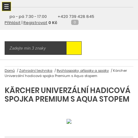
po - pá
7:30 - 17:00
+420 739 428 845
Přihlásit
|
Registrovat
0 Kč
0
Domů
Zahradní technika
Rychlospojky, přípojky a spojky
Kärcher
Univerzální hadicová spojka Premium s Aqua stopem
KÄRCHER UNIVERZÁLNÍ HADICOVÁ
SPOJKA PREMIUM S AQUA STOPEM