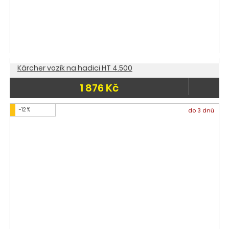
Kärcher vozík na hadici HT 4.500
1 876 Kč
-12 %
do 3 dnů