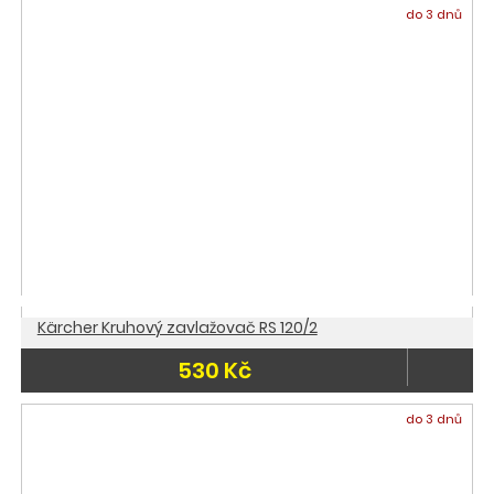
do 3 dnů
Kärcher Kruhový zavlažovač RS 120/2
530 Kč
do 3 dnů