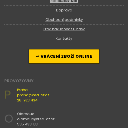
Reklamační řád
Doprava
Obchodní podmínky
Proč nakupovat u nás?
Kontakty
↩ VRÁCENÍ ZBOŽÍ ONLINE
PROVOZOVNY
P
Praha
praha@rea-cz.cz
281 923 434
O
Olomouc
olomouc@rea-cz.cz
585 438 133