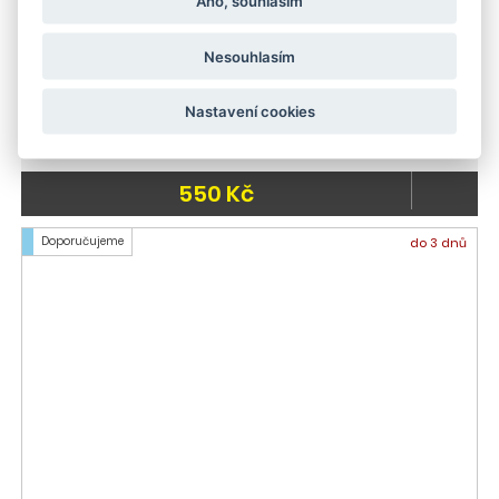
Ano, souhlasím
Nesouhlasím
Nastavení cookies
Kärcher Zavlažovač PS 300
550 Kč
Doporučujeme
do 3 dnů