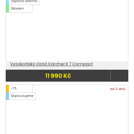
Doprava zdarma
Skladem
Vysokotlaký čistič Kärcher K 7 Compact
11 990 Kč
-7 %
do 3 dnů
Doporučujeme