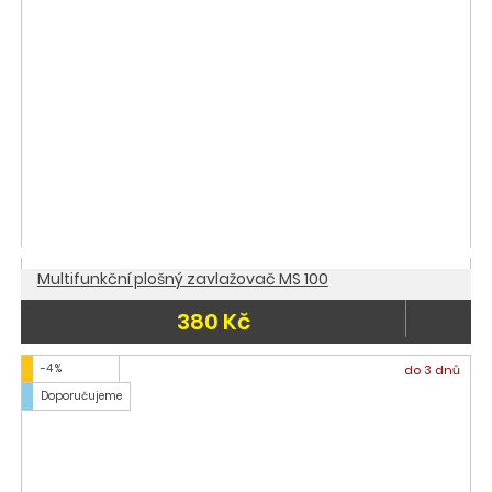
Multifunkční plošný zavlažovač MS 100
380 Kč
-4 %
do 3 dnů
Doporučujeme