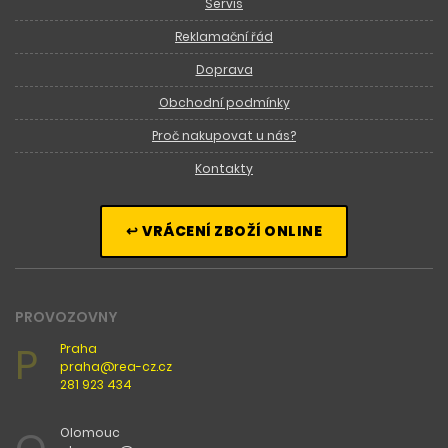
Servis
Reklamační řád
Doprava
Obchodní podmínky
Proč nakupovat u nás?
Kontakty
↩ VRÁCENÍ ZBOŽÍ ONLINE
PROVOZOVNY
P
Praha
praha@rea-cz.cz
281 923 434
Olomouc