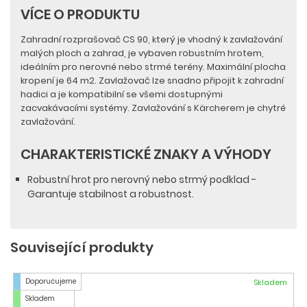
VÍCE O PRODUKTU
Zahradní rozprašovač CS 90, který je vhodný k zavlažování
malých ploch a zahrad, je vybaven robustním hrotem,
ideálním pro nerovné nebo strmé terény. Maximální plocha
kropení je 64 m2. Zavlažovač lze snadno připojit k zahradní
hadici a je kompatibilní se všemi dostupnými
zacvakávacími systémy. Zavlažování s Kärcherem je chytré
zavlažování.
CHARAKTERISTICKÉ ZNAKY A VÝHODY
Robustní hrot pro nerovný nebo strmý podklad -
Garantuje stabilnost a robustnost.
Související produkty
Doporučujeme
Skladem
Skladem