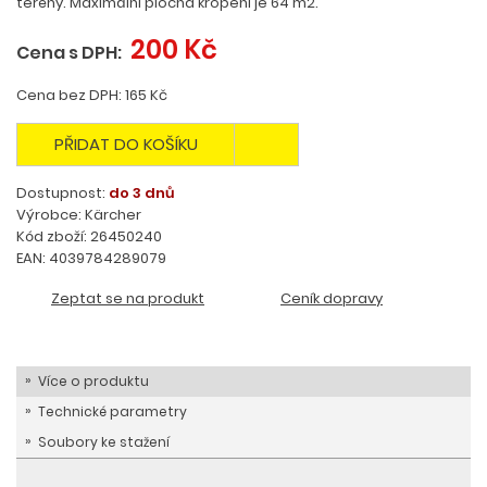
terény. Maximální plocha kropení je 64 m2.
200 Kč
Cena s DPH:
Cena bez DPH: 165 Kč
PŘIDAT DO KOŠÍKU
Dostupnost:
do 3 dnů
Výrobce: Kärcher
Kód zboží: 26450240
EAN: 4039784289079
Zeptat se na produkt
Ceník dopravy
Více o produktu
Technické parametry
Soubory ke stažení