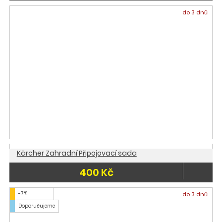
do 3 dnů
Kärcher Zahradní Připojovací sada
400 Kč
-7 %
do 3 dnů
Doporučujeme