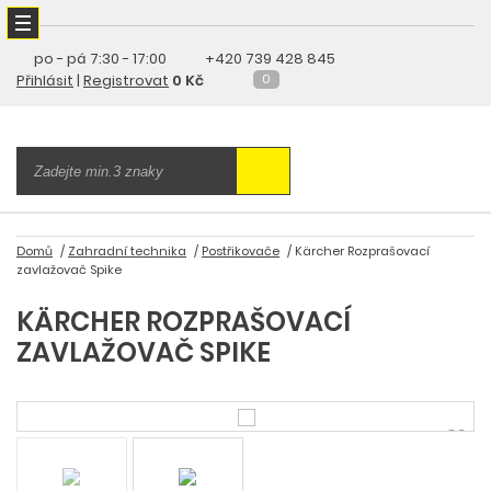
po - pá
7:30 - 17:00
+420 739 428 845
Přihlásit
|
Registrovat
0 Kč
0
Domů
Zahradní technika
Postřikovače
Kärcher Rozprašovací
zavlažovač Spike
KÄRCHER ROZPRAŠOVACÍ
ZAVLAŽOVAČ SPIKE