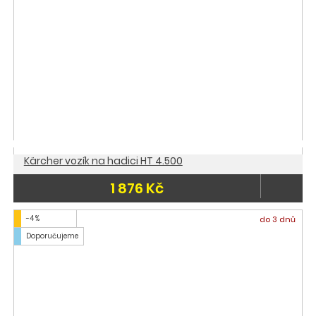
Kärcher vozík na hadici HT 4.500
1 876 Kč
-4 %
do 3 dnů
Doporučujeme