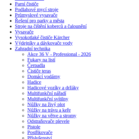
Parní čističe
Podlahové mycí stroje
Průmyslové vysavače
Řešení pro parky a města
Stroje na čištění koberců a čalounění
Vysavače
Vysokotlaké čističe Kärcher
Výdejníky a dávkovače vody
Zahradní technika
Akce 36 V - Professional - 2026
Fukary na listí
Čerpadla
Čističe teras
Domácí vodárny
Hadice
Hadicové vozíky a držáky
Multifunkční nářadí
Multifunkční svítilny
Nůžky na živý plot
Nůžky na trávu a keře
Nůžky na větve a stromy
Odstraňovače plevele
Pistole
Postřikovače
Příslušenství