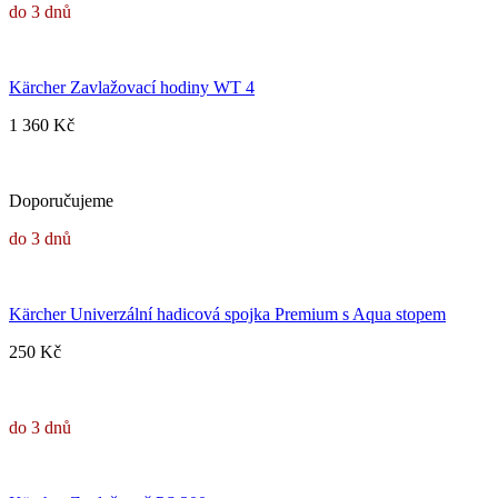
do 3 dnů
Kärcher Zavlažovací hodiny WT 4
1 360 Kč
Doporučujeme
do 3 dnů
Kärcher Univerzální hadicová spojka Premium s Aqua stopem
250 Kč
do 3 dnů