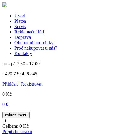
Úvod
Platba
Servis
Reklamační řád
Doprava
Obchodní podmínky
Proč nakupovat u nás?
Kontakty
po - pá
7:30 - 17:00
+420 739 428 845
Přihlásit
|
Registrovat
0 Kč
0
0
zobraz menu
0
Celkem:
0 Kč
Přejít do košíku