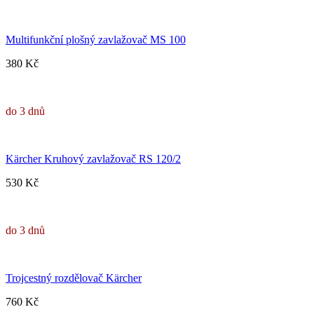
Multifunkční plošný zavlažovač MS 100
380 Kč
do 3 dnů
Kärcher Kruhový zavlažovač RS 120/2
530 Kč
do 3 dnů
Trojcestný rozdělovač Kärcher
760 Kč