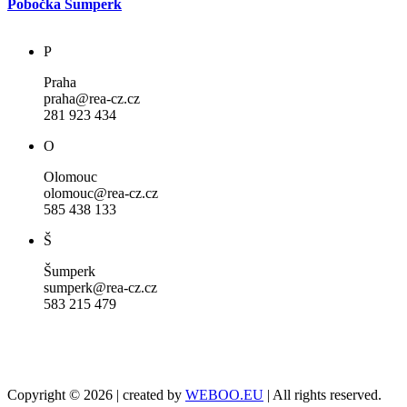
Pobočka Šumperk
P
Praha
praha@rea-cz.cz
281 923 434
O
Olomouc
olomouc@rea-cz.cz
585 438 133
Š
Šumperk
sumperk@rea-cz.cz
583 215 479
Copyright © 2026 | created by
WEBOO.EU
| All rights reserved.