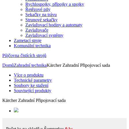
Rychlospojky, přípojky a spojky
Řetězové pily
Sekačky na trávu
Strunové sekačky
Zavlažovací hodiny a automaty
Zavlažovače
Zavlažovací systémy
Zametací stroje
Komunální technika
Půjčovna
čistících strojů
Domů
Zahradní technika
Kärcher Zahradní Připojovací sada
Více o produktu
Technické parametry
Soubory ke stažení
Související produkty
Kärcher Zahradní Připojovací sada
Počet ks na skladě v Šumperku:
0 ks