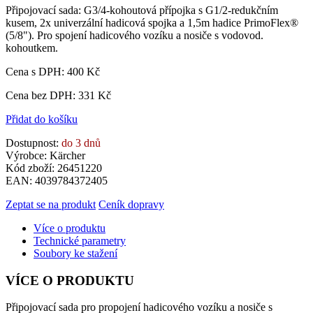
Připojovací sada: G3/4-kohoutová přípojka s G1/2-redukčním
kusem, 2x univerzální hadicová spojka a 1,5m hadice PrimoFlex®
(5/8"). Pro spojení hadicového vozíku a nosiče s vodovod.
kohoutkem.
Cena s DPH:
400 Kč
Cena bez DPH: 331 Kč
Přidat do košíku
Dostupnost:
do 3 dnů
Výrobce: Kärcher
Kód zboží: 26451220
EAN: 4039784372405
Zeptat se na produkt
Ceník dopravy
Více o produktu
Technické parametry
Soubory ke stažení
VÍCE O PRODUKTU
Připojovací sada pro propojení hadicového vozíku a nosiče s