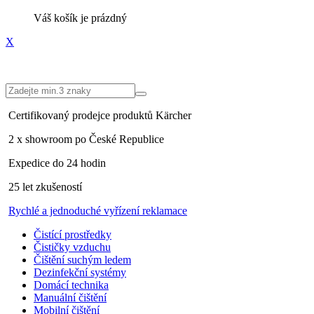
Váš košík je prázdný
X
Certifikovaný prodejce
produktů Kärcher
2 x showroom po
České Republice
Expedice do
24 hodin
25 let
zkušeností
Rychlé a jednoduché
vyřízení reklamace
Čistící prostředky
Čističky vzduchu
Čištění suchým ledem
Dezinfekční systémy
Domácí technika
Manuální čištění
Mobilní čištění