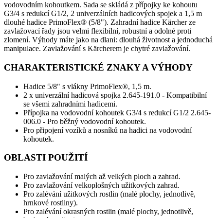
vodovodním kohoutkem. Sada se skládá z přípojky ke kohoutu
G3/4 s redukcí G1/2, 2 univerzálních hadicových spojek a 1,5 m
dlouhé hadice PrimoFlex® (5/8"). Zahradní hadice Kärcher ze
zavlažovací řady jsou velmi flexibilní, robustní a odolné proti
zlomení. Výhody máte jako na dlani: dlouhá životnost a jednoduchá
manipulace. Zavlažování s Kärcherem je chytré zavlažování.
CHARAKTERISTICKÉ ZNAKY A VÝHODY
Hadice 5/8" s vlákny PrimoFlex®, 1,5 m.
2 x univerzální hadicová spojka 2.645-191.0 - Kompatibilní
se všemi zahradními hadicemi.
Přípojka na vodovodní kohoutek G3/4 s redukcí G1/2 2.645-
006.0 - Pro běžný vodovodní kohoutek.
Pro připojení vozíků a nosníků na hadici na vodovodní
kohoutek.
OBLASTI POUŽITÍ
Pro zavlažování malých až velkých ploch a zahrad.
Pro zavlažování velkoplošných užitkových zahrad.
Pro zalévání užitkových rostlin (malé plochy, jednotlivě,
hrnkové rostliny).
Pro zalévání okrasných rostlin (malé plochy, jednotlivě,