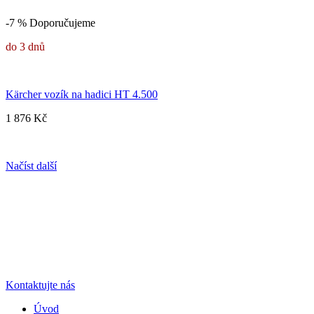
-7 %
Doporučujeme
do 3 dnů
Kärcher vozík na hadici HT 4.500
1 876 Kč
Načíst další
Kontaktujte nás
Úvod