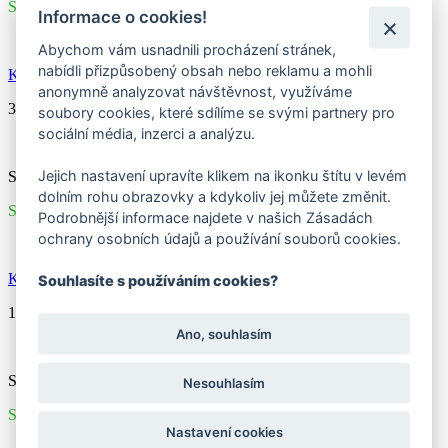
Skladem
Informace o cookies!
Abychom vám usnadnili procházení stránek,
nabídli přizpůsobený obsah nebo reklamu a mohli
Kärcher hadicový redukční ventil s regulací
anonymně analyzovat návštěvnost, využíváme
350 Kč
soubory cookies, které sdílíme se svými partnery pro
sociální média, inzerci a analýzu.
Jejich nastavení upravíte klikem na ikonku štítu v levém
Skladem
dolním rohu obrazovky a kdykoliv jej můžete změnit.
Skladem
Podrobnější informace najdete v našich Zásadách
ochrany osobních údajů a používání souborů cookies.
Kärcher Univerzální opravka hadice
Souhlasíte s používáním cookies?
130 Kč
Ano, souhlasím
Skladem
Nesouhlasím
Skladem
Nastavení cookies