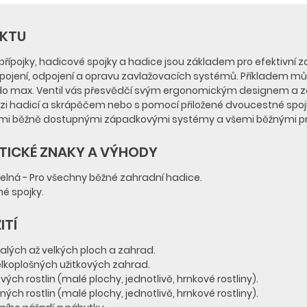
UKTU
přípojky, hadicové spojky a hadice jsou základem pro efektivní z
opojení, odpojení a opravu zavlažovacích systémů. Příkladem může 
do max. Ventil vás přesvědčí svým ergonomickým designem a zaj
i hadicí a skrápěčem nebo s pomocí přiložené dvoucestné spojky
šemi běžně dostupnými západkovými systémy a všemi běžnými p
TICKÉ ZNAKY A VÝHODY
telná - Pro všechny běžné zahradní hadice.
é spojky.
ITÍ
alých až velkých ploch a zahrad.
elkoplošných užitkových zahrad.
vých rostlin (malé plochy, jednotlivě, hrnkové rostliny).
ných rostlin (malé plochy, jednotlivě, hrnkové rostliny).