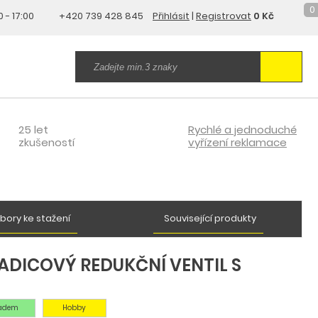
0
0 - 17:00
+420 739 428 845
Přihlásit
|
Registrovat
0 Kč
25 let
Rychlé a jednoduché
zkušeností
vyřízení reklamace
bory ke stažení
Související produkty
ADICOVÝ REDUKČNÍ VENTIL S
ladem
Hobby