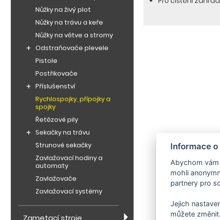
Pro čištění zahra
Nůžky na živý plot
Nůžky na trávu a keře
Nůžky na větve a stromy
Odstraňovače plevele
Pistole
Postřikovače
Příslušenství
Rychlospojky, přípojky a
spojky
Řetězové pily
Sekačky na trávu
Strunové sekačky
Informace o
Zavlažovací hodiny a
Abychom vám us
automaty
mohli anonymně
Zavlažovače
partnery pro so
Zavlažovací systémy
Jejich nastaven
můžete změnit.
Zametací stroje