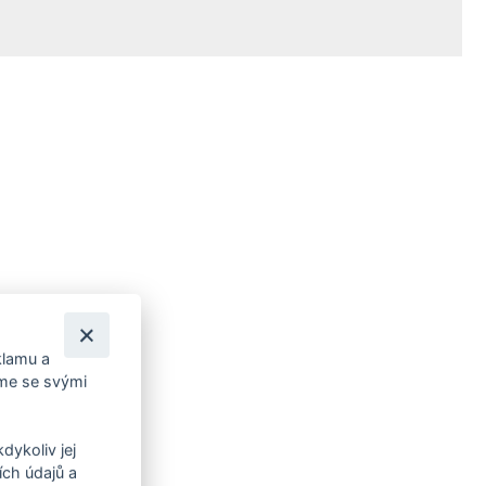
klamu a
íme se svými
dykoliv jej
ch údajů a