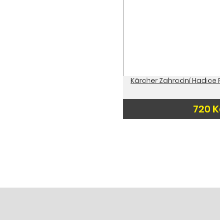
Kärcher Zahradní Hadice 
720 K