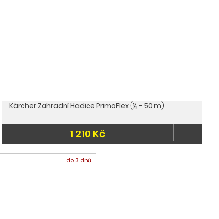
Kärcher Zahradní Hadice PrimoFlex (½ - 50 m)
1 210 Kč
do 3 dnů