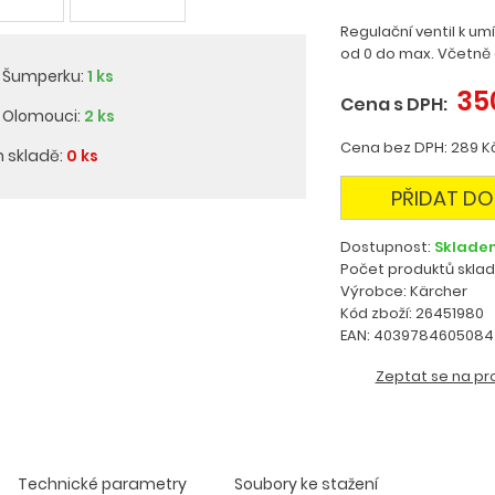
Regulační ventil k um
od 0 do max. Včetně 
v Šumperku:
1 ks
35
Cena s DPH:
v Olomouci:
2 ks
Cena bez DPH: 289 K
m skladě:
0 ks
PŘIDAT DO
Dostupnost:
Sklade
Počet produktů skla
Výrobce: Kärcher
Kód zboží: 26451980
EAN: 4039784605084
Zeptat se na pr
Technické parametry
Soubory ke stažení