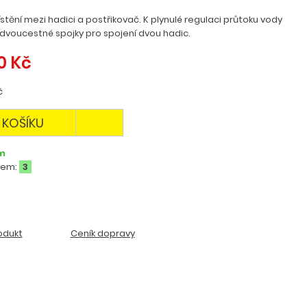
ístění mezi hadici a postřikovač. K plynulé regulaci průtoku vody
dvoucestné spojky pro spojení dvou hadic.
0 Kč
č
 KOŠÍKU
m
dem:
3
odukt
Ceník dopravy