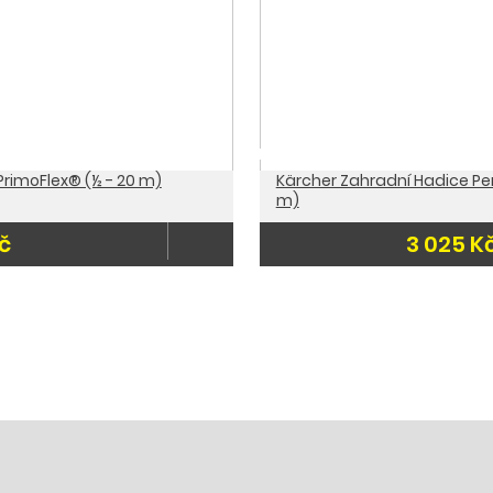
PrimoFlex® (½ - 20 m)
Kärcher Zahradní Hadice Pe
m)
č
3 025 K