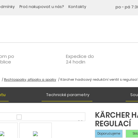
odmínky
Proč nakupovat u nás?
Kontakty
po - pá
7:3
oom po
Expedice do
blice
24 hodin
Rychlospojky, přípojky a spojky
Kärcher hadicový redukční ventil s regulací
ktu
Technické parametry
Sou
KÄRCHER H
REGULACÍ
Doporučujeme
Sk