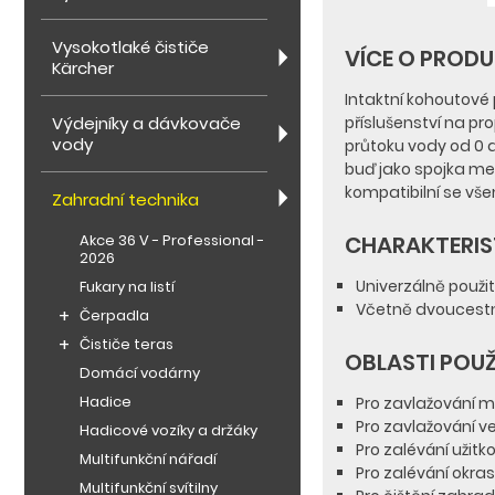
Vysokotlaké čističe
VÍCE O PROD
Kärcher
Intaktní kohoutové 
Výdejníky a dávkovače
příslušenství na pr
vody
průtoku vody od 0 
buď jako spojka mez
kompatibilní se v
Zahradní technika
Akce 36 V - Professional -
CHARAKTERIS
2026
Univerzálně použi
Fukary na listí
Včetně dvoucestn
Čerpadla
Čističe teras
OBLASTI POUŽ
Domácí vodárny
Hadice
Pro zavlažování m
Pro zavlažování v
Hadicové vozíky a držáky
Pro zalévání užitko
Multifunkční nářadí
Pro zalévání okras
Multifunkční svítilny