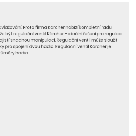
avlažování. Proto firma Kärcher nabízí kompletní řadu
být regulační ventil Kärcher – ideální řešení pro regulaci
istí snadnou manipulaci. Regulační ventil může sloužit
 pro spojení dvou hadic. Regulační ventil Kärcher je
růměry hadic.