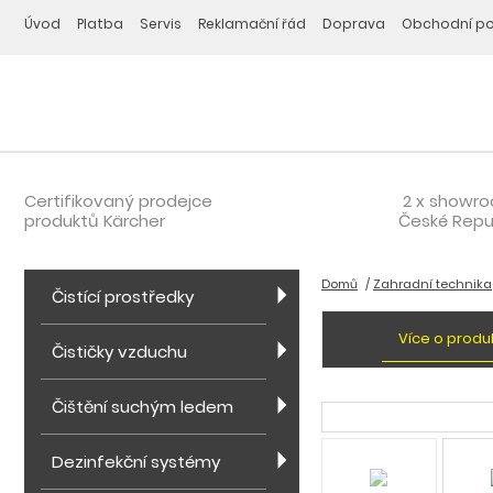
Úvod
Platba
Servis
Reklamační řád
Doprava
Obchodní p
Certifikovaný prodejce
2 x showr
produktů Kärcher
České Repu
Domů
Zahradní technika
Čistící prostředky
Více o produ
Čističky vzduchu
Čištění suchým ledem
Dezinfekční systémy