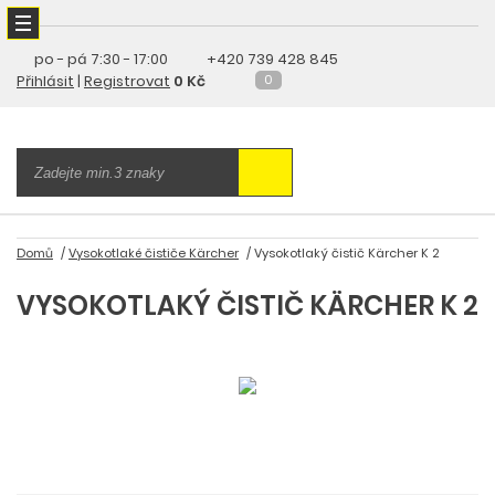
po - pá
7:30 - 17:00
+420 739 428 845
Přihlásit
|
Registrovat
0 Kč
0
Domů
Vysokotlaké čističe Kärcher
Vysokotlaký čistič Kärcher K 2
VYSOKOTLAKÝ ČISTIČ KÄRCHER K 2