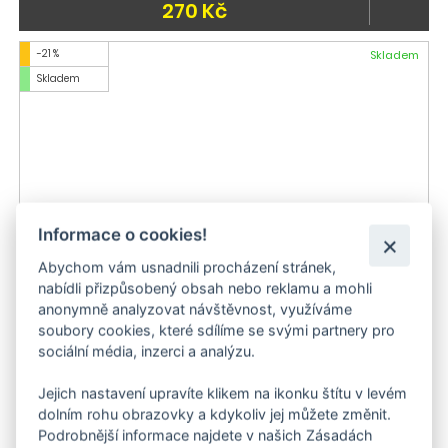
270 Kč
-21 %
Skladem
Skladem
Informace o cookies!
Abychom vám usnadnili procházení stránek,
nabídli přizpůsobený obsah nebo reklamu a mohli
anonymně analyzovat návštěvnost, využíváme
soubory cookies, které sdílíme se svými partnery pro
Kärcher Univerzální čistič RM 555 (5 l)
sociální média, inzerci a analýzu.
484 Kč
Jejich nastavení upravíte klikem na ikonku štítu v levém
dolním rohu obrazovky a kdykoliv jej můžete změnit.
Doporučujeme
Skladem
Podrobnější informace najdete v našich Zásadách
Skladem