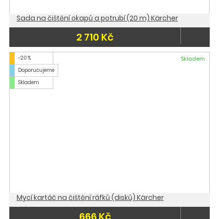
Sada na čištění okapů a potrubí (20 m) Kärcher
2 710 Kč
-20 %
Skladem
Doporučujeme
Skladem
Mycí kartáč na čištění ráfků (disků) Kärcher
666 Kč