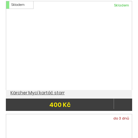
Skladem
Skladem
Kärcher Mycí kartáč starr
400 Kč
do 3 dnů