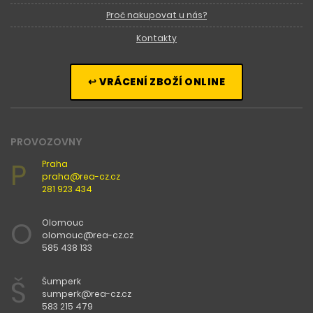
Proč nakupovat u nás?
Kontakty
↩ VRÁCENÍ ZBOŽÍ ONLINE
PROVOZOVNY
P
Praha
praha@rea-cz.cz
281 923 434
O
Olomouc
olomouc@rea-cz.cz
585 438 133
Š
Šumperk
sumperk@rea-cz.cz
583 215 479