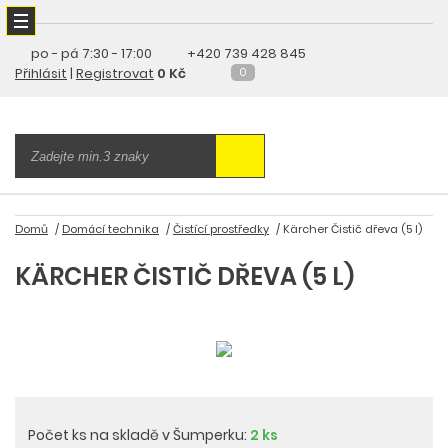
po - pá
7:30 - 17:00
+420 739 428 845
Přihlásit
|
Registrovat
0 Kč
0
Domů
Domácí technika
Čistící prostředky
Kärcher Čistič dřeva (5 l)
KÄRCHER ČISTIČ DŘEVA (5 L)
Počet ks na skladě v Šumperku:
2 ks