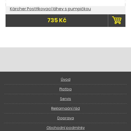
Kärcher Postřikovací láhev s pumpičkou
735 Kč
Úvod
Platba
Servis
Reklamační řád
Doprava
Obchodní podmínky