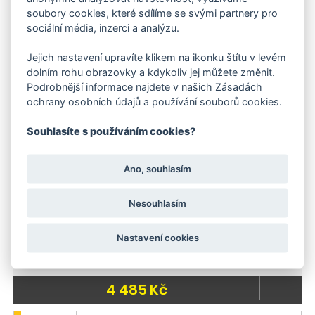
KÄRCHER RYCHLONABÍJEČKA 36 V
soubory cookies, které sdílíme se svými partnery pro
sociální média, inzerci a analýzu.
1 750 Kč
Jejich nastavení upravíte klikem na ikonku štítu v levém
-12 %
Skladem
dolním rohu obrazovky a kdykoliv jej můžete změnit.
Doporučujeme
Podrobnější informace najdete v našich Zásadách
Skladem
ochrany osobních údajů a používání souborů cookies.
Souhlasíte s používáním cookies?
Ano, souhlasím
Nesouhlasím
Nastavení cookies
Kärcher Baterie 36 V/5 Ah
4 485 Kč