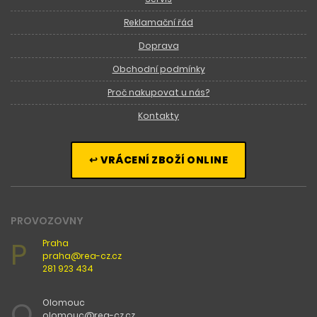
Reklamační řád
Doprava
Obchodní podmínky
Proč nakupovat u nás?
Kontakty
↩ VRÁCENÍ ZBOŽÍ ONLINE
PROVOZOVNY
P
Praha
praha@rea-cz.cz
281 923 434
O
Olomouc
olomouc@rea-cz.cz