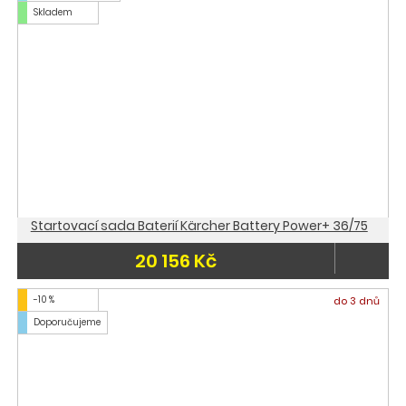
Skladem
Startovací sada Baterií Kärcher Battery Power+ 36/75
20 156 Kč
-10 %
do 3 dnů
Doporučujeme