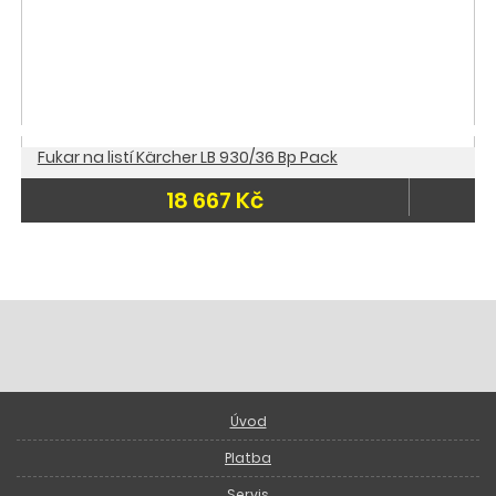
Fukar na listí Kärcher LB 930/36 Bp Pack
18 667 Kč
Úvod
Platba
Servis