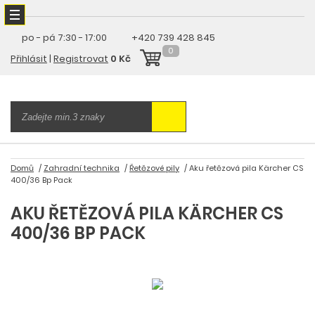
po - pá
7:30 - 17:00
+420 739 428 845
0
Přihlásit
|
Registrovat
0 Kč
Domů
Zahradní technika
Řetězové pily
Aku řetězová pila Kärcher CS
400/36 Bp Pack
AKU ŘETĚZOVÁ PILA KÄRCHER CS
400/36 BP PACK