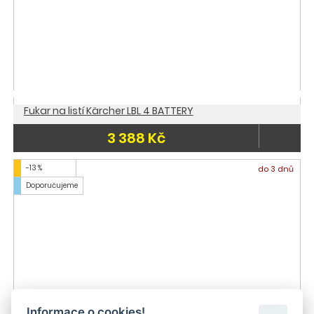
Fukar na listí Kärcher LBL 4 BATTERY
3 388 Kč
-13 %
do 3 dnů
Doporučujeme
Informace o cookies!