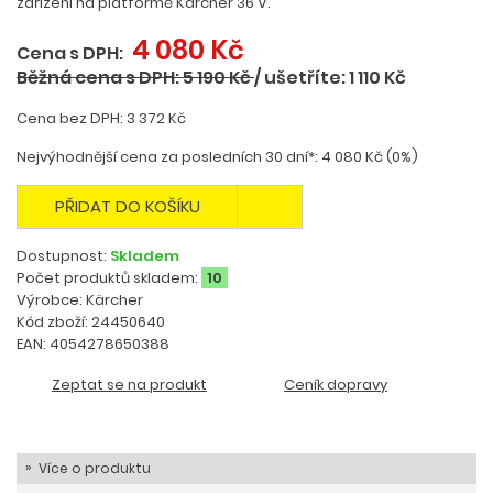
zařízení na platformě Kärcher 36 V.
4 080 Kč
Cena s DPH:
Běžná cena s DPH: 5 190 Kč
/
ušetříte: 1 110 Kč
Cena bez DPH: 3 372 Kč
Nejvýhodnější cena za posledních 30 dní*: 4 080 Kč (0%)
PŘIDAT DO KOŠÍKU
Dostupnost:
Skladem
Počet produktů skladem:
10
Výrobce: Kärcher
Kód zboží: 24450640
EAN: 4054278650388
Zeptat se na produkt
Ceník dopravy
Více o produktu