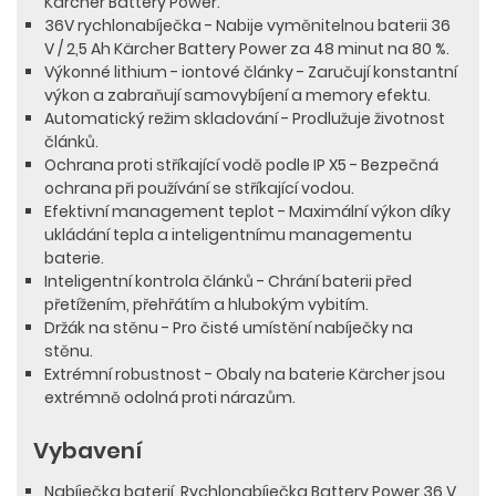
Kärcher Battery Power.
36V rychlonabíječka - Nabije vyměnitelnou baterii 36
V / 2,5 Ah Kärcher Battery Power za 48 minut na 80 %.
Výkonné lithium - iontové články - Zaručují konstantní
výkon a zabraňují samovybíjení a memory efektu.
Automatický režim skladování - Prodlužuje životnost
článků.
Ochrana proti stříkající vodě podle IP X5 - Bezpečná
ochrana při používání se stříkající vodou.
Efektivní management teplot - Maximální výkon díky
ukládání tepla a inteligentnímu managementu
baterie.
Inteligentní kontrola článků - Chrání baterii před
přetížením, přehřátím a hlubokým vybitím.
Držák na stěnu - Pro čisté umístění nabíječky na
stěnu.
Extrémní robustnost - Obaly na baterie Kärcher jsou
extrémně odolná proti nárazům.
Vybavení
Nabíječka baterií, Rychlonabíječka Battery Power 36 V