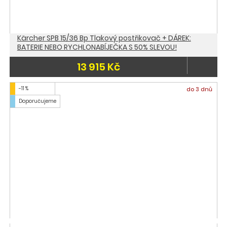
Kärcher SPB 15/36 Bp Tlakový postřikovač + DÁREK:
BATERIE NEBO RYCHLONABÍJEČKA S 50% SLEVOU!
13 915 Kč
-11 %
do 3 dnů
Doporučujeme