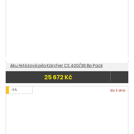
Aku řetězová pila Kärcher CS 400/36 Bp Pack
25 672 Kč
-11 %
do 3 dnů