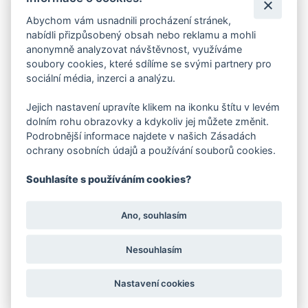
Abychom vám usnadnili procházení stránek,
nabídli přizpůsobený obsah nebo reklamu a mohli
anonymně analyzovat návštěvnost, využíváme
Fukar na listí Kärcher LBL 4 BATTERY SET
soubory cookies, které sdílíme se svými partnery pro
7 260 Kč
sociální média, inzerci a analýzu.
Jejich nastavení upravíte klikem na ikonku štítu v levém
-13 %
do 3 dnů
dolním rohu obrazovky a kdykoliv jej můžete změnit.
Doporučujeme
Podrobnější informace najdete v našich Zásadách
ochrany osobních údajů a používání souborů cookies.
Souhlasíte s používáním cookies?
Ano, souhlasím
Nesouhlasím
Nastavení cookies
Nůžky na živý plot Kärcher HGE 36-60 BATTERY SET