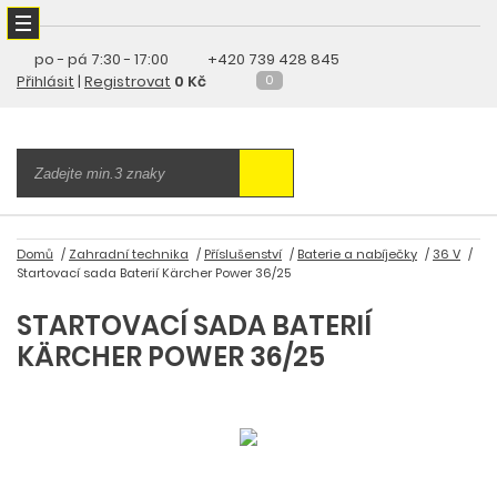
po - pá
7:30 - 17:00
+420 739 428 845
Přihlásit
|
Registrovat
0 Kč
0
Domů
Zahradní technika
Příslušenství
Baterie a nabíječky
36 V
Startovací sada Baterií Kärcher Power 36/25
STARTOVACÍ SADA BATERIÍ
KÄRCHER POWER 36/25