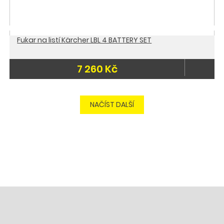
Fukar na listí Kärcher LBL 4 BATTERY SET
7 260 Kč
-40 %
Skladem
NAČÍST DALŠÍ
Doporučujeme
Skladem