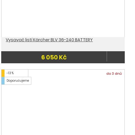
Vysavač listí Kärcher BLV 36-240 BATTERY
6 050 Kč
-13 %
do 3 dnů
Doporučujeme