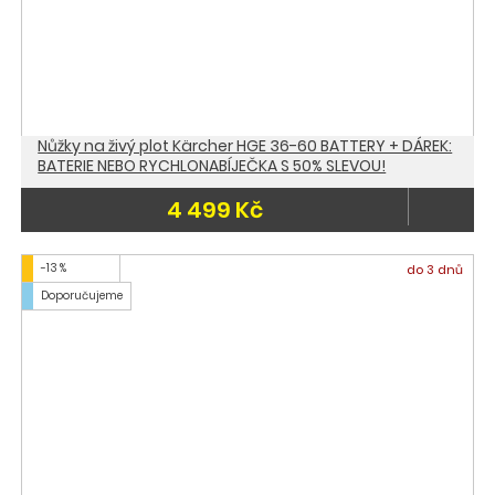
Nůžky na živý plot Kärcher HGE 36-60 BATTERY + DÁREK:
BATERIE NEBO RYCHLONABÍJEČKA S 50% SLEVOU!
4 499 Kč
-13 %
do 3 dnů
Doporučujeme