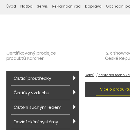
Úvod
Platba
Servis
Reklamační řád
Doprava
Obchodní p
Certifikovaný prodejce
2 x showr
produktů Kärcher
České Repu
Domů
Zahradní technika
Čistící prostředky
Více o produkt
Čističky vzduchu
Čištění suchým ledem
Dezinfekční systémy