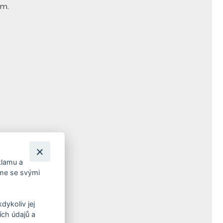
ům.
klamu a
íme se svými
dykoliv jej
ch údajů a