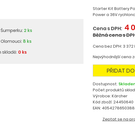
Starter Kit Battery P
Power a 36V rychlona
4 
Cena s DPH:
v Šumperku:
2 ks
Běžná cena s DPH
v Olomouci:
8 ks
Cena bez DPH: 3 372 
m skladě:
0 ks
Nejvýhodnější cena za
PŘIDAT DO
Dostupnost:
Sklade
Počet produktů skla
Výrobce: Kärcher
Kód zboží: 24450640
EAN: 4054278650388
Zeptat se na pr