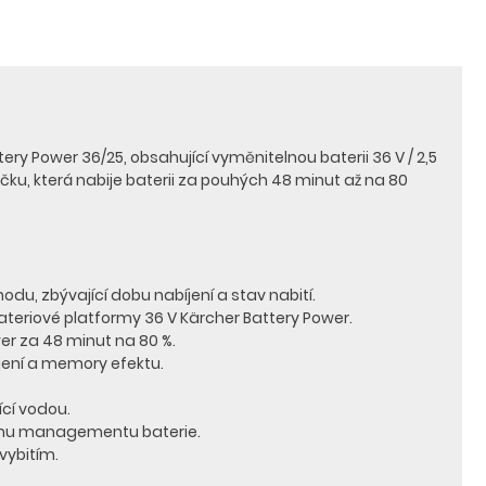
ery Power 36/25, obsahující vyměnitelnou baterii 36 V / 2,5
čku, která nabije baterii za pouhých 48 minut až na 80
odu, zbývající dobu nabíjení a stav nabití.
bateriové platformy 36 V Kärcher Battery Power.
wer za 48 minut na 80 %.
íjení a memory efektu.
ící vodou.
tnímu managementu baterie.
vybitím.