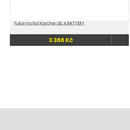
Fukar na listí Kärcher LBL 4 BATTERY
3 388 Kč
-20 %
Skladem
Doporučujeme
Skladem