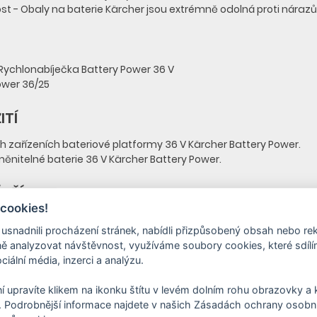
st - Obaly na baterie Kärcher jsou extrémně odolná proti náraz
, Rychlonabíječka Battery Power 36 V
ower 36/25
ITÍ
ch zařízeních bateriové platformy 36 V Kärcher Battery Power.
měnitelné baterie 36 V Kärcher Battery Power.
 PŘÍSTROJE
 cookies!
y
nadnili procházení stránek, nabídli přizpůsobený obsah nebo re
y
 analyzovat návštěvnost, využíváme soubory cookies, které sdíl
 Set, HGE 36-60 Battery
ciální média, inzerci a analýzu.
4 Battery Set
, LMO 36-40 Battery Set
í upravíte klikem na ikonku štítu v levém dolním rohu obrazovky a k
, LMO 36-46 Battery Set
 Podrobnější informace najdete v našich Zásadách ochrany osobní
 LTR 36-33 Battery Set