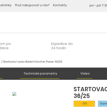
odmínky
Proč nakupovat u nás?
Kontakty
po - pá
7:3
oom po
Expedice do
blice
24 hodin
Startovací sada Baterií Kärcher Power 36/25
u
Technické parametry
Video
STARTOVAC
36/25
-21 %
Dopo