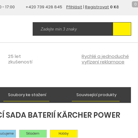
0
0 - 17:00
+420 739 428 845
Přihlásit
|
Registrovat
0 Kč
25 let
Rychlé a jednoduché
zkušeností
vyřízení reklamace
Soubory ke stažení
Související produkty
Í SADA BATERIÍ KÄRCHER POWER
ručujeme
Skladem
Hobby