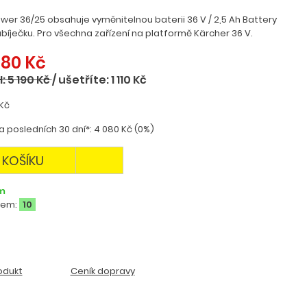
ower 36/25 obsahuje vyměnitelnou baterii 36 V / 2,5 Ah Battery
bíječku. Pro všechna zařízení na platformě Kärcher 36 V.
080 Kč
: 5 190 Kč
/
ušetříte: 1 110 Kč
Kč
 posledních 30 dní*: 4 080 Kč (0%)
 KOŠÍKU
m
dem:
10
odukt
Ceník dopravy