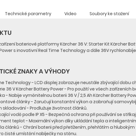
Technické parametry
Video
Soubory ke stažení
UKTU
řízení bateriové platformy Kärcher 36 V: Starter Kit Kärcher Batt
Power s inovativní Real Time Technology a dále 36V rychlonabíje
TICKÉ ZNAKY A VÝHODY
me Technology - LCD displej zobrazuje neustále zbývající dobu ch
ie 36 V Kärcher Battery Power - Pro použití ve všech zařízeních 
a - Nabije vyměnitelnou baterii 36 V / 2,5 Ah Kärcher Battery Po
 iontové články - Zaručují konstantní výkon a zabraňují samovyb
 skladování - Prodlužuje životnost článků.
kající vodě podle IP X5 - Bezpečná ochrana při používání se stříkaj
ent teplot - Maximální výkon díky ukládání tepla a inteligen
ola článků - Chrání baterii před přetížením, přehřátím a hlubokým 
ro čisté umístění nabíječky na stěnu.