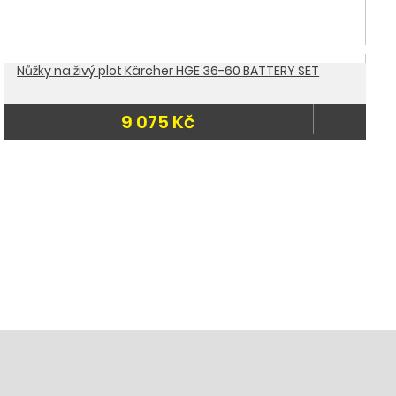
Nůžky na živý plot Kärcher HGE 36-60 BATTERY SET
9 075 Kč
Doporučujeme
do 3 dnů
Doprava zdarma