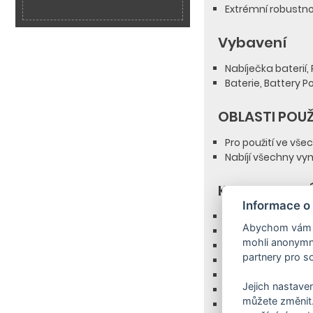
Extrémní robustno
Vybavení
Nabíječka baterií
Baterie, Battery P
OBLASTI POUŽ
Pro použití ve vše
Nabíjí všechny vy
KOMPATIBILNÍ
Informace o
BLV 36-240 Batter
Abychom vám us
CSN 36-35 Batter
mohli anonymně
HGE 36-60 Battery
partnery pro so
LBL 4 Battery, LBL 
LMO 36-40 Battery
Jejich nastaven
LMO 36-46 Battery
můžete změnit.
LTR 36-33 Battery,