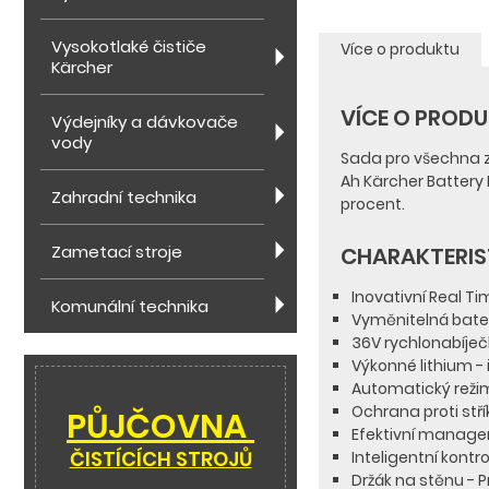
Vysokotlaké čističe
Více o produktu
Kärcher
VÍCE O PROD
Výdejníky a dávkovače
vody
Sada pro všechna za
Ah Kärcher Battery 
Zahradní technika
procent.
Zametací stroje
CHARAKTERIS
Inovativní Real Ti
Komunální technika
Vyměnitelná bater
36V rychlonabíječk
Výkonné lithium -
Automatický režim
Ochrana proti stří
PŮJČOVNA
Efektivní managem
ČISTÍCÍCH STROJŮ
Inteligentní kontr
Držák na stěnu - P