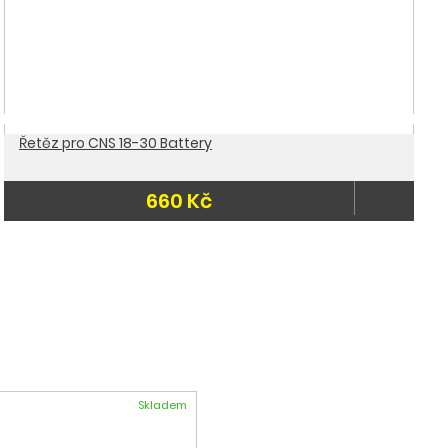
Řetěz pro CNS 18-30 Battery
660 Kč
do 3 dnů
Skladem