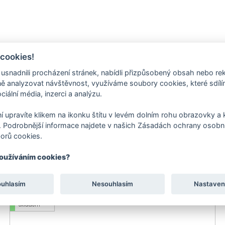
 cookies!
nadnili procházení stránek, nabídli přizpůsobený obsah nebo re
 analyzovat návštěvnost, využíváme soubory cookies, které sdíl
ciální média, inzerci a analýzu.
í upravíte klikem na ikonku štítu v levém dolním rohu obrazovky a k
 Podrobnější informace najdete v našich Zásadách ochrany osobní
orů cookies.
používáním cookies?
-12 %
Skladem
ouhlasím
Nesouhlasím
Nastaven
Doporučujeme
Skladem