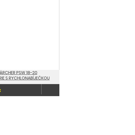
cher Battery Power+ 18/30
č
KÄRCHER PSW 18-20
RIE S RYCHLONABÍJEČKOU
č