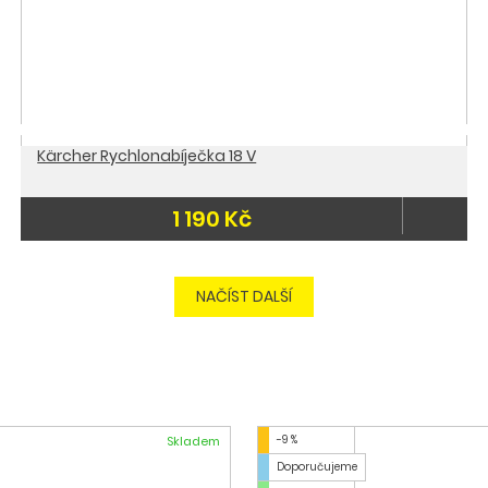
Kärcher Rychlonabíječka 18 V
1 190 Kč
Doporučujeme
do 3 dnů
NAČÍST DALŠÍ
-9 %
Skladem
Doporučujeme