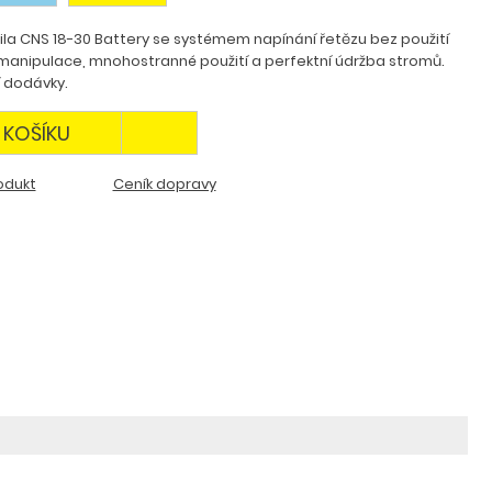
ila CNS 18-30 Battery se systémem napínání řetězu bez použití
anipulace, mnohostranné použití a perfektní údržba stromů.
í dodávky.
 KOŠÍKU
odukt
Ceník dopravy