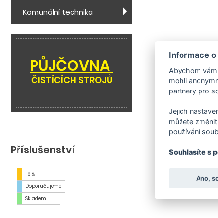
Komunální technika
Informace o
PŮJČOVNA
Abychom vám us
ČISTÍCÍCH STROJŮ
mohli anonymně
partnery pro so
Jejich nastaven
můžete změnit.
používání soub
Příslušenství
Souhlasíte s 
-9 %
Skladem
Ano, s
Doporučujeme
Skladem