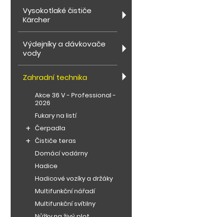
Vysokotlaké čističe
Kärcher
Výdejníky a dávkovače
vody
Zahradní technika
Akce 36 V - Professional -
2026
Fukary na listí
Čerpadla
Čističe teras
Domácí vodárny
Hadice
Hadicové vozíky a držáky
Multifunkční nářadí
Multifunkční svítilny
Nůžky na živý plot