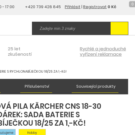
0
0 - 17:00
+420 739 428 845
Přihlásit
|
Registrovat
0 Kč
25 let
Rychlé a jednoduché
zkušeností
vyřízení reklamace
ERIE S RYCHLONABÍJEČKOU 18/25 ZA 1,-Kč!
Příslušenství
Související produkty
VÁ PILA KÄRCHER CNS 18-30
DÁREK: SADA BATERIE S
JEČKOU 18/25 ZA 1,-KČ!
ručujeme
Hobby