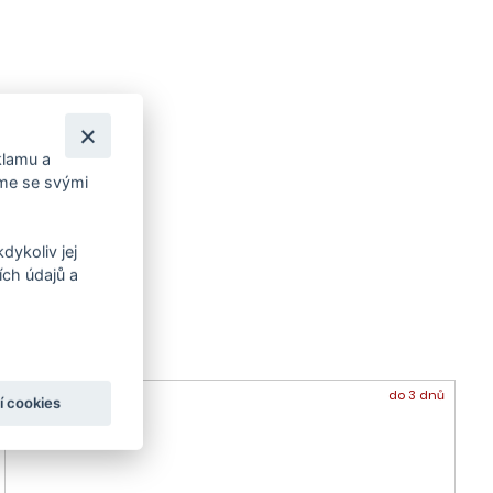
klamu a
íme se svými
dykoliv jej
ch údajů a
-12 %
do 3 dnů
í cookies
Doporučujeme