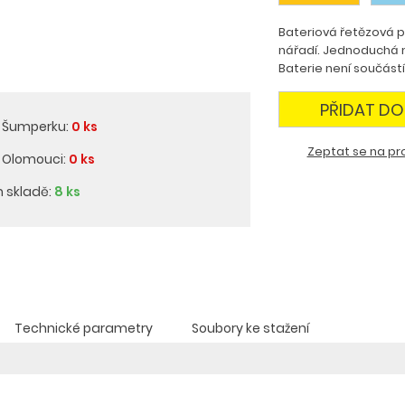
Bateriová řetězová p
nářadí. Jednoduchá m
Baterie není součást
PŘIDAT DO
v Šumperku:
0 ks
Zeptat se na pr
v Olomouci:
0 ks
m skladě:
8 ks
Technické parametry
Soubory ke stažení