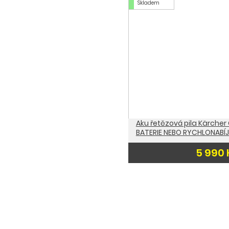
Skladem
Kärcher Baterie Battery P
3 170 
Aku řetězová pila Kärcher
BATERIE NEBO RYCHLONABÍJ
5 990 