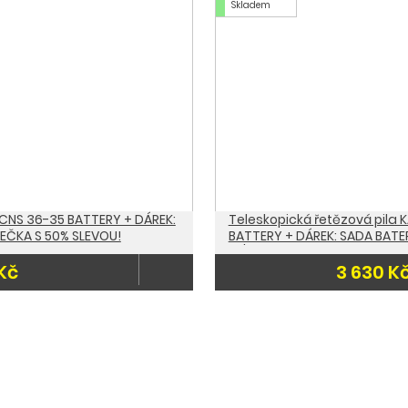
Skladem
ower+ 18/30
Startovací sada Baterií Kär
Kč
8 879 K
 CNS 36-35 BATTERY + DÁREK:
Teleskopická řetězová pila 
EČKA S 50% SLEVOU!
BATTERY + DÁREK: SADA BATE
18/25 ZA 1,-Kč!
Kč
3 630 K