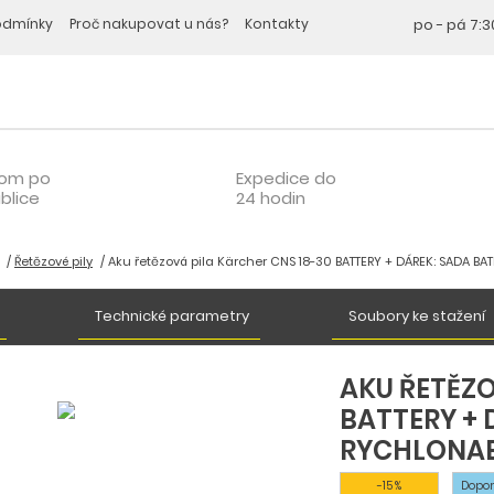
odmínky
Proč nakupovat u nás?
Kontakty
po - pá
7:3
oom po
Expedice do
blice
24 hodin
Řetězové pily
Aku řetězová pila Kärcher CNS 18-30 BATTERY + DÁREK: SADA BAT
Technické parametry
Soubory ke stažení
AKU ŘETĚZO
BATTERY + 
RYCHLONABÍ
-15 %
Dopo