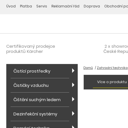
Úvod
Platba
Servis
Reklamační řád
Doprava
Obchodní p
Certifikovaný prodejce
2 x showr
produktů Kärcher
České Repu
Domů
Zahradní technika
Čistící prostředky
Více o produktu
Čističky vzduchu
Čištění suchým ledem
Dezinfekční systémy