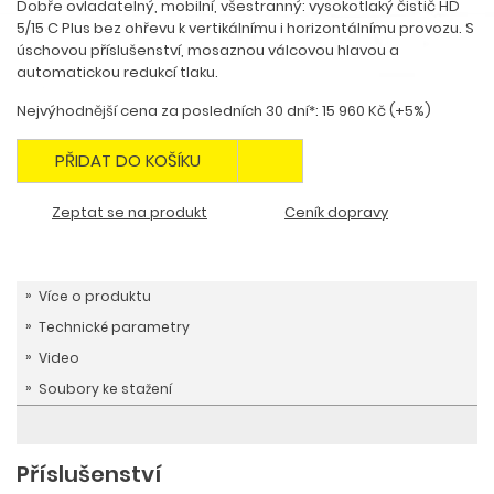
Dobře ovladatelný, mobilní, všestranný: vysokotlaký čistič HD
5/15 C Plus bez ohřevu k vertikálnímu i horizontálnímu provozu. S
úschovou příslušenství, mosaznou válcovou hlavou a
automatickou redukcí tlaku.
Nejvýhodnější cena za posledních 30 dní*: 15 960 Kč (+5%)
PŘIDAT DO KOŠÍKU
Zeptat se na produkt
Ceník dopravy
Více o produktu
Technické parametry
Video
Soubory ke stažení
Příslušenství