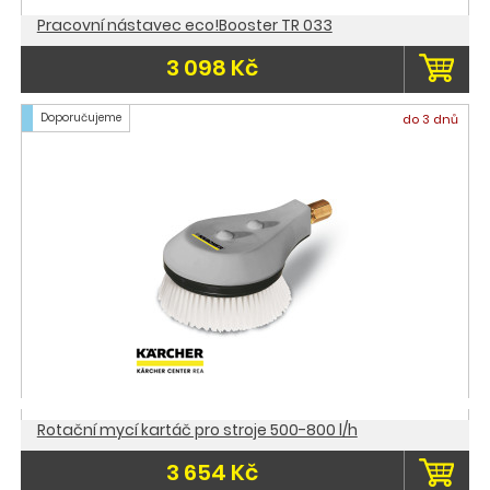
Pracovní nástavec eco!Booster TR 033
3 098 Kč
Doporučujeme
do 3 dnů
Rotační mycí kartáč pro stroje 500-800 l/h
3 654 Kč