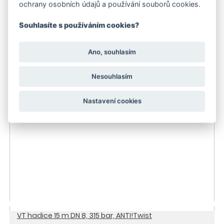
ochrany osobních údajů a používání souborů cookies.
Souhlasíte s používáním cookies?
Rychlospojka Kärcher
2 898 Kč
Ano, souhlasím
-21 %
do 3 dnů
Nesouhlasím
Nastavení cookies
VT hadice 15 m DN 8, 315 bar, ANTI!Twist