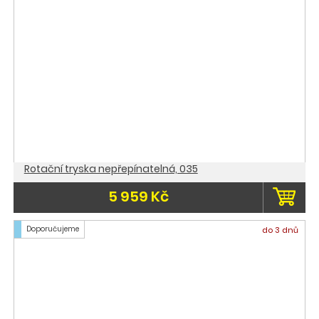
Rotační tryska nepřepínatelná, 035
5 959 Kč
Doporučujeme
do 3 dnů