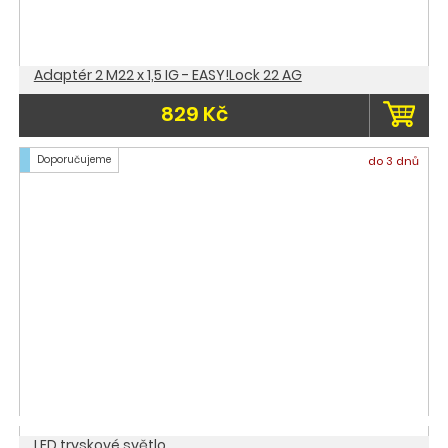
Adaptér 2 M22 x 1,5 IG - EASY!Lock 22 AG
829 Kč
Doporučujeme
do 3 dnů
LED tryskové světlo