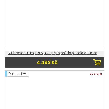
VT hadice 10 m, DN 6, AVS připojení do pistole Ø 11 mm
4 493 Kč
Doporučujeme
do 3 dnů