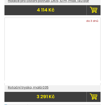
Hadice pro čištění potrubí, DN 6, 10 m, max. 140 bar
4 114 Kč
do 3 dnů
Rotační tryska, malá 035
3 291 Kč