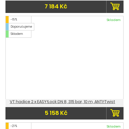
7 184 Kč
-15 %
Skladem
Doporučujeme
Skladem
VT hadice 2 x EASY!Lock DN 8, 315 bar, 10 m, ANTI!Twist
5 158 Kč
-21 %
Skladem