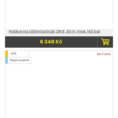
Hadice na čištění potrubí, DN 6, 30 m, max. 140 bar
6 348 Kč
-25 %
do 3 dnů
Doporučujeme