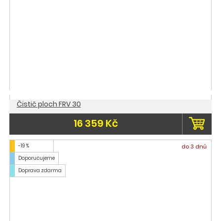
Čistič ploch FRV 30
16 359 Kč
-19 %
do 3 dnů
Doporučujeme
Doprava zdarma