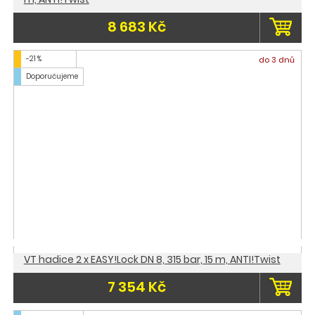
8 683 Kč
-21 %
do 3 dnů
Doporučujeme
VT hadice 2 x EASY!Lock DN 8, 315 bar, 15 m, ANTI!Twist
7 354 Kč