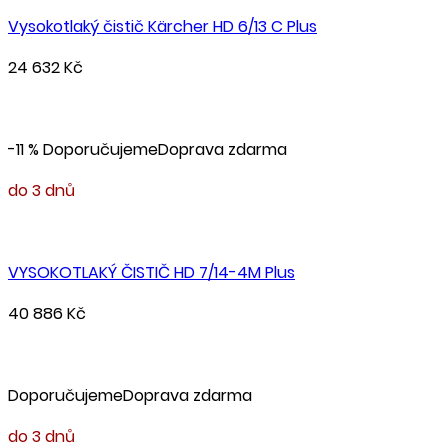
Vysokotlaký čistič Kärcher HD 6/13 C Plus
24 632 Kč
-11 %
Doporučujeme
Doprava zdarma
do 3 dnů
VYSOKOTLAKÝ ČISTIČ HD 7/14-4M Plus
40 886 Kč
Doporučujeme
Doprava zdarma
do 3 dnů