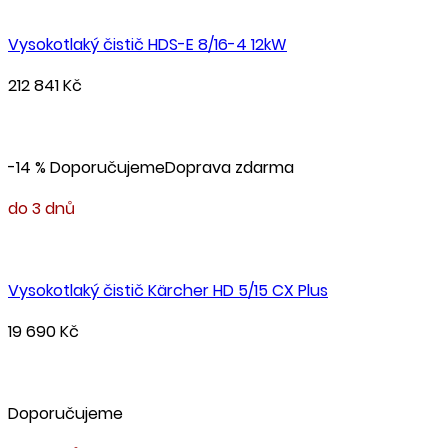
Vysokotlaký čistič HDS-E 8/16-4 12kW
212 841 Kč
-14 %
Doporučujeme
Doprava zdarma
do 3 dnů
Vysokotlaký čistič Kärcher HD 5/15 CX Plus
19 690 Kč
Doporučujeme