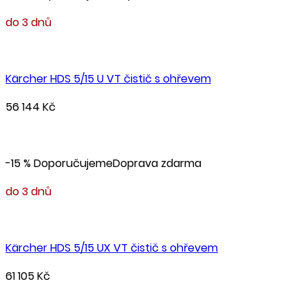
do 3 dnů
Kärcher HDS 5/15 U VT čistič s ohřevem
56 144 Kč
-15 %
Doporučujeme
Doprava zdarma
do 3 dnů
Kärcher HDS 5/15 UX VT čistič s ohřevem
61 105 Kč