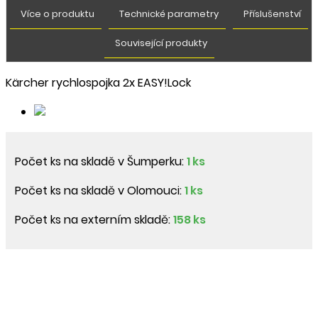
Více o produktu
Technické parametry
Příslušenství
Související produkty
Kärcher rychlospojka 2x EASY!Lock
Počet ks na skladě v Šumperku:
1 ks
Počet ks na skladě v Olomouci:
1 ks
Počet ks na externím skladě:
158 ks