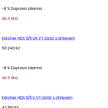
-6 %
Doprava zdarma
do 3 dnů
Kärcher HDS 5/11 UX VT čistič s ohřevem
53 240 Kč
-8 %
Doprava zdarma
do 3 dnů
Kärcher HDS 5/11 U VT čistič s ohřevem
47 190 Kč