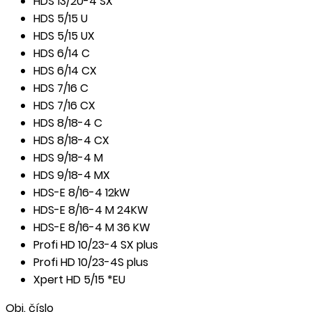
HDS 13/20-4 SX
HDS 5/15 U
HDS 5/15 UX
HDS 6/14 C
HDS 6/14 CX
HDS 7/16 C
HDS 7/16 CX
HDS 8/18-4 C
HDS 8/18-4 CX
HDS 9/18-4 M
HDS 9/18-4 MX
HDS-E 8/16-4 12kW
HDS-E 8/16-4 M 24KW
HDS-E 8/16-4 M 36 KW
Profi HD 10/23-4 SX plus
Profi HD 10/23-4S plus
Xpert HD 5/15 *EU
Obj. číslo