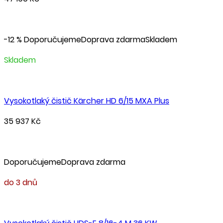
-12 %
Doporučujeme
Doprava zdarma
Skladem
Skladem
Vysokotlaký čistič Kärcher HD 6/15 MXA Plus
35 937 Kč
Doporučujeme
Doprava zdarma
do 3 dnů