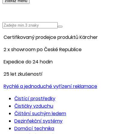
zobraz menu
Certifikovaný prodejce
produktů Kärcher
2 x showroom po
České Republice
Expedice do
24 hodin
25 let
zkušeností
Rychlé a jednoduché
vyřízení reklamace
Čistící prostředky
Čističky vzduchu
Čištění suchým ledem
Dezinfekční systémy
Domácí technika