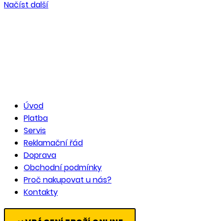
Načíst další
Úvod
Platba
Servis
Reklamační řád
Doprava
Obchodní podmínky
Proč nakupovat u nás?
Kontakty