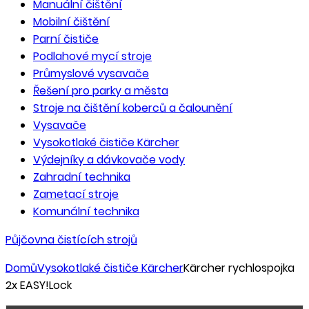
Manuální čištění
Mobilní čištění
Parní čističe
Podlahové mycí stroje
Průmyslové vysavače
Řešení pro parky a města
Stroje na čištění koberců a čalounění
Vysavače
Vysokotlaké čističe Kärcher
Výdejníky a dávkovače vody
Zahradní technika
Zametací stroje
Komunální technika
Půjčovna
čistících strojů
Domů
Vysokotlaké čističe Kärcher
Kärcher rychlospojka
2x EASY!Lock