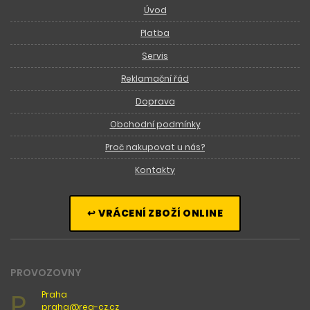
Úvod
Platba
Servis
Reklamační řád
Doprava
Obchodní podmínky
Proč nakupovat u nás?
Kontakty
↩ VRÁCENÍ ZBOŽÍ ONLINE
PROVOZOVNY
P
Praha
praha@rea-cz.cz