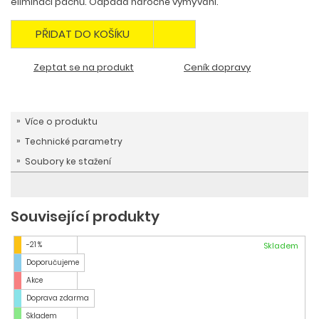
eliminaci pachů. Odpadá náročné vymývání.
PŘIDAT DO KOŠÍKU
Zeptat se na produkt
Ceník dopravy
Více o produktu
Technické parametry
Soubory ke stažení
Související produkty
-21 %
Skladem
Doporučujeme
Akce
Doprava zdarma
Skladem