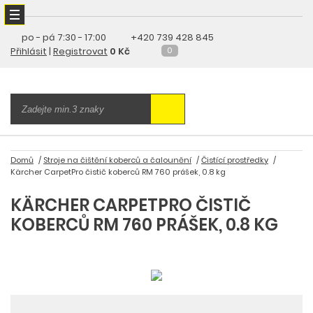
po - pá
7:30 - 17:00
+420 739 428 845
Přihlásit
|
Registrovat
0 Kč
0
Domů
Stroje na čištění koberců a čalounění
Čistící prostředky
Kärcher CarpetPro čistič koberců RM 760 prášek, 0.8 kg
KÄRCHER CARPETPRO ČISTIČ
KOBERCŮ RM 760 PRÁŠEK, 0.8 KG