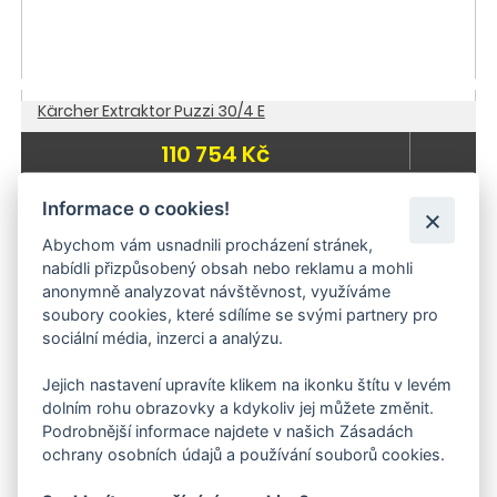
Kärcher Extraktor Puzzi 30/4 E
110 754 Kč
Doporučujeme
Do 10 dnů
Informace o cookies!
Doprava zdarma
Abychom vám usnadnili procházení stránek,
nabídli přizpůsobený obsah nebo reklamu a mohli
anonymně analyzovat návštěvnost, využíváme
soubory cookies, které sdílíme se svými partnery pro
sociální média, inzerci a analýzu.
Jejich nastavení upravíte klikem na ikonku štítu v levém
dolním rohu obrazovky a kdykoliv jej můžete změnit.
Podrobnější informace najdete v našich Zásadách
ochrany osobních údajů a používání souborů cookies.