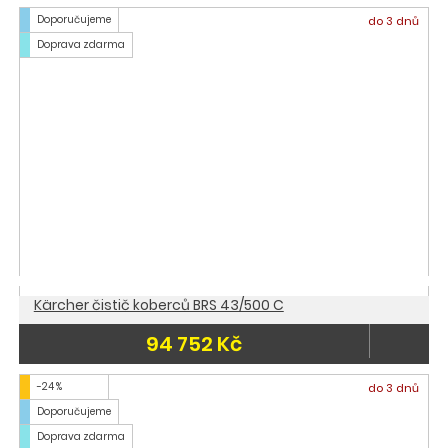
Doporučujeme
do 3 dnů
Doprava zdarma
Kärcher čistič koberců BRS 43/500 C
94 752 Kč
-24 %
do 3 dnů
Doporučujeme
Doprava zdarma