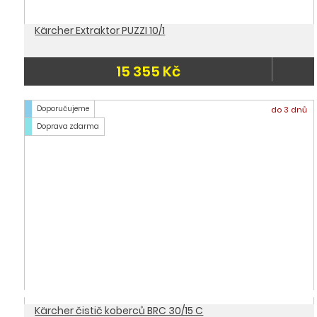
Kärcher Extraktor PUZZI 10/1
15 355 Kč
Doporučujeme
do 3 dnů
Doprava zdarma
Kärcher čistič koberců BRC 30/15 C