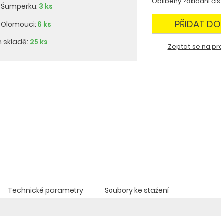
Oblíbený základní čist
v Šumperku:
3 ks
PŘIDAT DO
v Olomouci:
6 ks
m skladě:
25 ks
Zeptat se na pr
Technické parametry
Soubory ke stažení