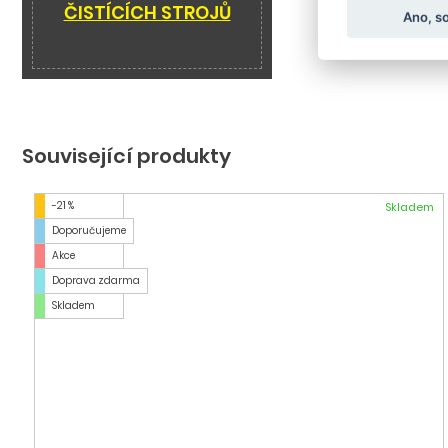
ČISTÍCÍCH STROJŮ
Ano, s
Související produkty
-21 %
Skladem
Doporučujeme
Akce
Doprava zdarma
Skladem