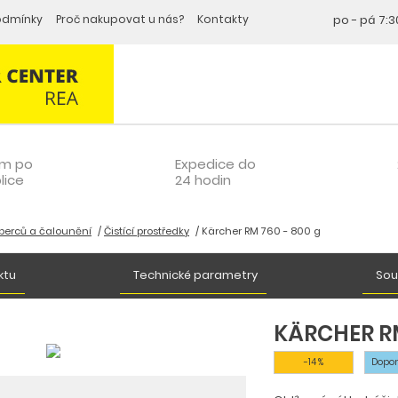
odmínky
Proč nakupovat u nás?
Kontakty
po - pá
7:3
om po
Expedice do
lice
24 hodin
oberců a čalounění
Čistící prostředky
Kärcher RM 760 - 800 g
ktu
Technické parametry
Sou
KÄRCHER RM
-14 %
Dopo