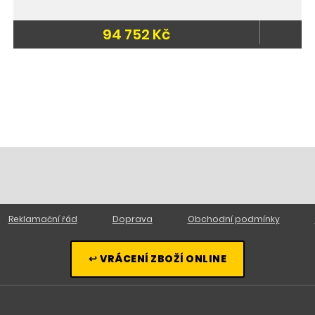
94 752 Kč
Reklamační řád
Doprava
Obchodní podmínky
↩ VRÁCENÍ ZBOŽÍ ONLINE