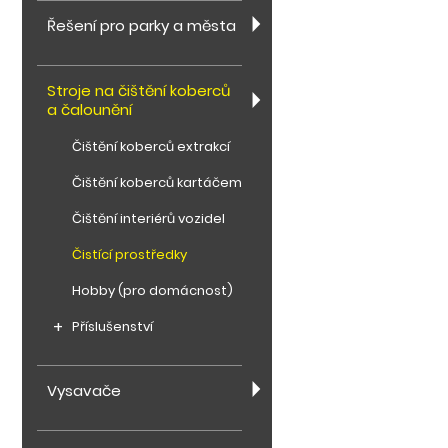
Řešení pro parky a města
Stroje na čištění koberců
a čalounění
Čištění koberců extrakcí
Čištění koberců kartáčem
Čištění interiérů vozidel
Čistící prostředky
Hobby (pro domácnost)
Příslušenství
Vysavače