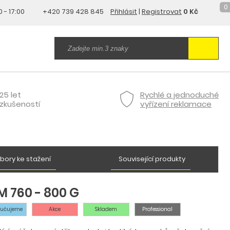
0
0 - 17:00
+420 739 428 845
Přihlásit
|
Registrovat
0 Kč
25 let
Rychlé a jednoduché
zkušeností
vyřízení reklamace
bory ke stažení
Související produkty
 760 - 800 G
ručujeme
Akce
Skladem
Professional