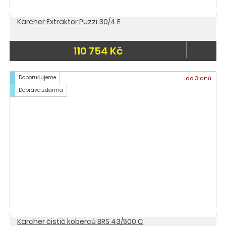
Kärcher Extraktor Puzzi 30/4 E
110 754 Kč
Doporučujeme
do 3 dnů
Doprava zdarma
Kärcher čistič koberců BRS 43/500 C