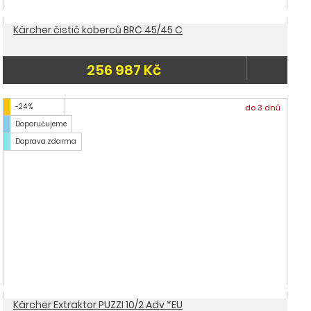
Kärcher čistič koberců BRC 45/45 C
256 987 Kč
-24 %
do 3 dnů
Doporučujeme
Doprava zdarma
Kärcher Extraktor PUZZI 10/2 Adv *EU