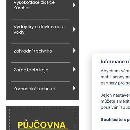
Vysokotlaké čističe
Kärcher
Výdejníky a dávkovače
vody
Zahradní technika
Informace o
Zametací stroje
Abychom vám us
mohli anonymně
partnery pro so
Komunální technika
Jejich nastaven
můžete změnit.
používání soub
Souhlasíte s 
PŮJČOVNA