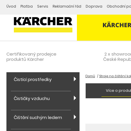
Úvod
Platba
Servis
Reklamační řád
Doprava
Obchodní p
Certifikovaný prodejce
2 x showro
produktů Kärcher
České Repub
Domů
Stroje na čištění k
Čistící prostředky
Více o produ
Čističky vzduchu
Čištění suchým ledem