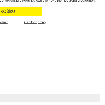
ící prášek pro nástřik a extrakci textilních povrchů a čalounění.
 KOŠÍKU
odukt
Ceník dopravy