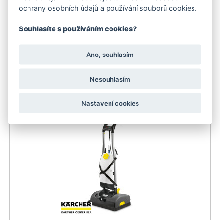
ochrany osobních údajů a používání souborů cookies.
Souhlasíte s používáním cookies?
Ano, souhlasím
Kärcher Extraktor Puzzi 30/4 E
110 754 Kč
Nesouhlasím
Doporučujeme
do 3 dnů
Nastavení cookies
Doprava zdarma