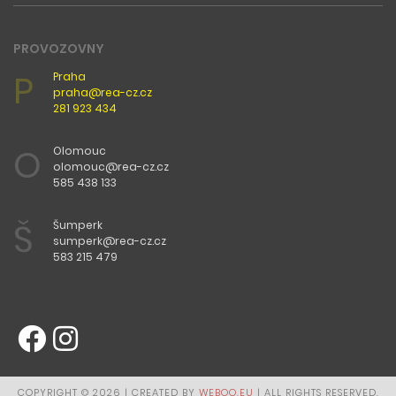
PROVOZOVNY
P
Praha
praha@rea-cz.cz
281 923 434
O
Olomouc
olomouc@rea-cz.cz
585 438 133
Š
Šumperk
sumperk@rea-cz.cz
583 215 479
COPYRIGHT © 2026 | CREATED BY
WEBOO.EU
| ALL RIGHTS RESERVED.