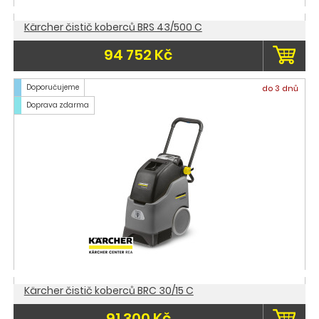
Kärcher čistič koberců BRS 43/500 C
94 752 Kč
Doporučujeme
do 3 dnů
Doprava zdarma
Kärcher čistič koberců BRC 30/15 C
91 300 Kč