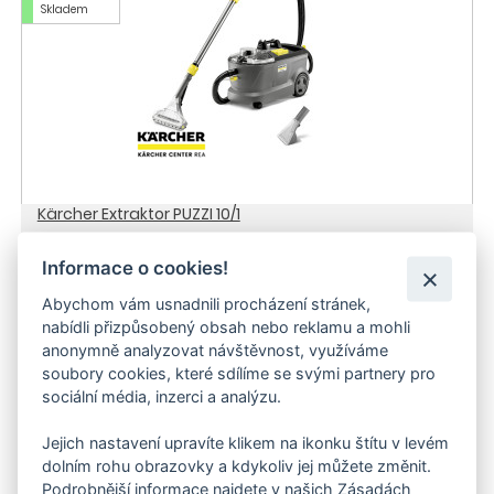
Skladem
Kärcher Extraktor PUZZI 10/1
15 355 Kč
Informace o cookies!
Abychom vám usnadnili procházení stránek,
Doporučujeme
3-5 dnů
nabídli přizpůsobený obsah nebo reklamu a mohli
Doprava zdarma
anonymně analyzovat návštěvnost, využíváme
soubory cookies, které sdílíme se svými partnery pro
sociální média, inzerci a analýzu.
Jejich nastavení upravíte klikem na ikonku štítu v levém
dolním rohu obrazovky a kdykoliv jej můžete změnit.
Podrobnější informace najdete v našich Zásadách