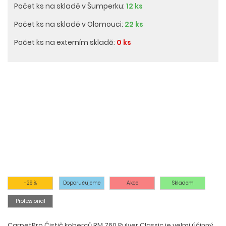
Počet ks na skladě v Šumperku:
12 ks
Počet ks na skladě v Olomouci:
22 ks
Počet ks na externím skladě:
0 ks
-29 %
Doporučujeme
Akce
Skladem
Professional
CarpetPro Čistič koberců RM 760 Pulver Classic je velmi účinný