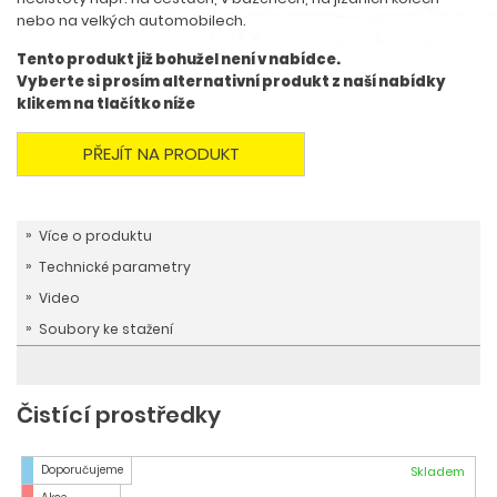
nebo na velkých automobilech.
Tento produkt již bohužel není v nabídce.
Vyberte si prosím alternativní produkt z naší nabídky
klikem na tlačítko níže
PŘEJÍT NA PRODUKT
Více o produktu
Technické parametry
Video
Soubory ke stažení
Čistící prostředky
Doporučujeme
Skladem