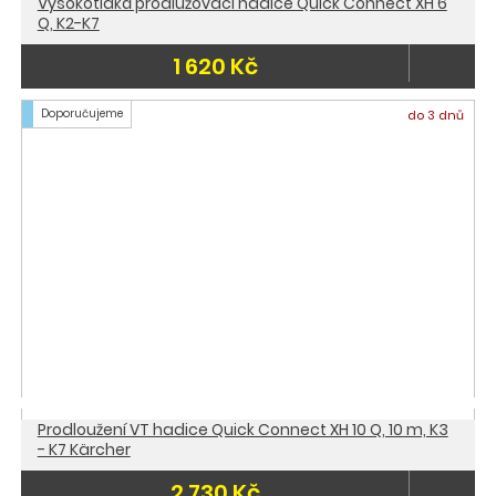
Vysokotlaká prodlužovací hadice Quick Connect XH 6
Q, K2-K7
1 620 Kč
Doporučujeme
do 3 dnů
Prodloužení VT hadice Quick Connect XH 10 Q, 10 m, K3
- K7 Kärcher
2 730 Kč