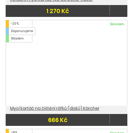
1 270 Kč
-20 %
Skladem
Doporučujeme
Skladem
Mycí kartáč na čištění ráfků (disků) Kärcher
666 Kč
-18 %