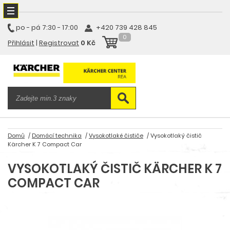
po - pá
7:30 - 17:00
+420 739 428 845
0
Přihlásit
|
Registrovat
0 Kč
Domů
Domácí technika
Vysokotlaké čističe
Vysokotlaký čistič
Kärcher K 7 Compact Car
VYSOKOTLAKÝ ČISTIČ KÄRCHER K 7
COMPACT CAR