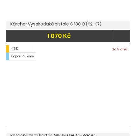
Kärcher Vysokotlaká pistole G 180 Q (K2-K7)
1 070 Kč
-15 %
do 3 dnů
Doporučujeme
Rotační mycí kartáč WB 150 Delta-Racer