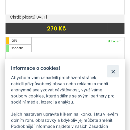
Čistič plastů 3v1, 1 l
270 Kč
-21 %
Skladem
Skladem
Informace o cookies!
Abychom vám usnadnili procházení stránek,
nabídli přizpůsobený obsah nebo reklamu a mohli
anonymně analyzovat návštěvnost, využíváme
soubory cookies, které sdílíme se svými partnery pro
sociální média, inzerci a analýzu.
Jejich nastavení upravíte klikem na ikonku štítu v levém
dolním rohu obrazovky a kdykoliv jej můžete změnit.
Kärcher Univerzální čistič RM 555 (5 l)
Podrobnější informace najdete v našich Zásadách