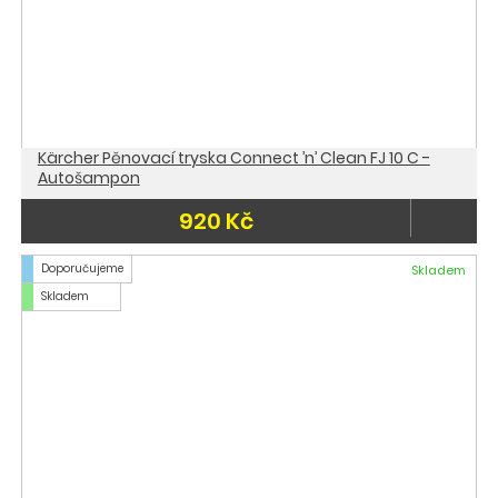
Kärcher Pěnovací tryska Connect ’n’ Clean FJ 10 C -
Autošampon
920 Kč
Doporučujeme
Skladem
Skladem