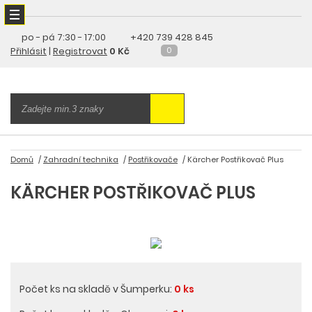
po - pá
7:30 - 17:00
+420 739 428 845
Přihlásit
|
Registrovat
0 Kč
0
Domů
Zahradní technika
Postřikovače
Kärcher Postřikovač Plus
KÄRCHER POSTŘIKOVAČ PLUS
Počet ks na skladě v Šumperku:
0 ks