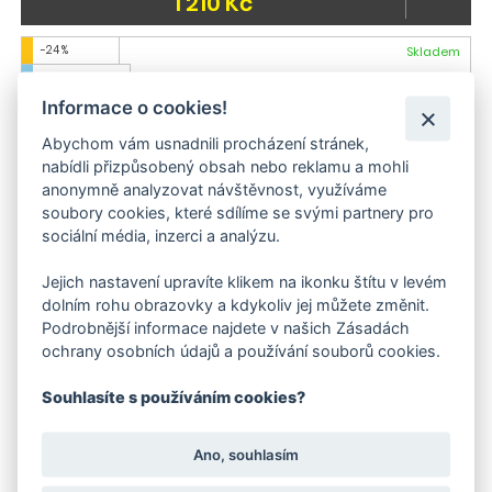
1 210 Kč
-24 %
Skladem
Doporučujeme
Informace o cookies!
Akce
Skladem
Abychom vám usnadnili procházení stránek,
nabídli přizpůsobený obsah nebo reklamu a mohli
anonymně analyzovat návštěvnost, využíváme
soubory cookies, které sdílíme se svými partnery pro
sociální média, inzerci a analýzu.
Jejich nastavení upravíte klikem na ikonku štítu v levém
dolním rohu obrazovky a kdykoliv jej můžete změnit.
Podrobnější informace najdete v našich Zásadách
ochrany osobních údajů a používání souborů cookies.
Kärcher Zahradní Hadice PrimoFlex® (3/4 - 50 m)
Souhlasíte s používáním cookies?
2 420 Kč
Doporučujeme
Ano, souhlasím
Skladem
Skladem