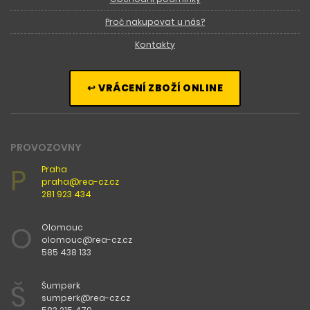
Proč nakupovat u nás?
Kontakty
↩ VRÁCENÍ ZBOŽÍ ONLINE
PROVOZOVNY
P
Praha
praha@rea-cz.cz
281 923 434
O
Olomouc
olomouc@rea-cz.cz
585 438 133
Š
Šumperk
sumperk@rea-cz.cz