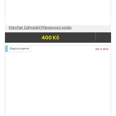
Kärcher Zahradní Připojovací sada
400 Kč
Doporučujeme
do 3 dnů