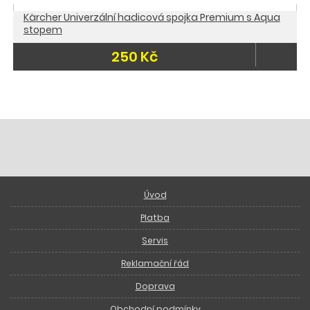
Kärcher Univerzální hadicová spojka Premium s Aqua
stopem
250 Kč
Úvod
Platba
Servis
Reklamační řád
Doprava
Obchodní podmínky