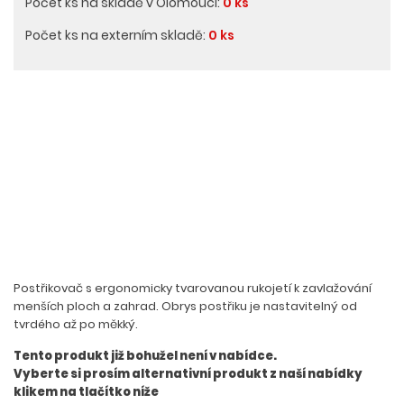
Počet ks na skladě v Olomouci:
0 ks
Počet ks na externím skladě:
0 ks
Postřikovač s ergonomicky tvarovanou rukojetí k zavlažování
menších ploch a zahrad. Obrys postřiku je nastavitelný od
tvrdého až po měkký.
Tento produkt již bohužel není v nabídce.
Vyberte si prosím alternativní produkt z naší nabídky
klikem na tlačítko níže