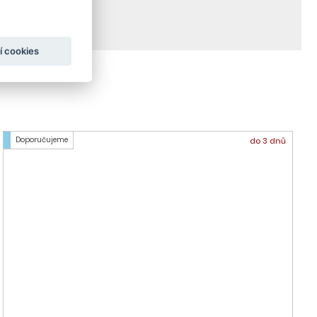
í cookies
Doporučujeme
do 3 dnů