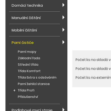
Domácí technika
Manuální čištění
Mobilní čištění
Parní čističe
Parní mopy
Základní řada
Počet ks na skladě 
Střední třída
Počet ks na skladě 
Třída Komfort
Třída Extra s odsáváním
Počet ks na externí
Parní žehlící stanice
Třída Profi
Příslušenství
Podlahové mycí stroje