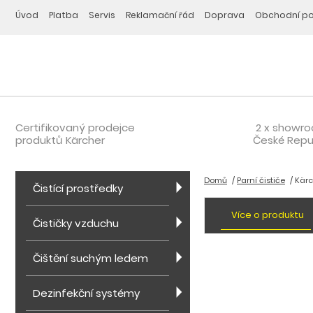
Úvod
Platba
Servis
Reklamační řád
Doprava
Obchodní p
Certifikovaný prodejce
2 x showr
produktů Kärcher
České Repu
Domů
Parní čističe
Kärc
Čistící prostředky
Více o produktu
Čističky vzduchu
Čištění suchým ledem
Dezinfekční systémy