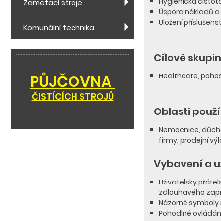
Hygienická čistot
Zametací stroje
Úspora nákladů a 
Uložení příslušen
Komunální technika
Cílové skupi
Healthcare, pohost
PŮJČOVNA
ČISTÍCÍCH STROJŮ
Oblasti použ
Nemocnice, důcho
firmy, prodejní vý
Vybavení a už
Uživatelsky přáte
zdlouhavého zapr
Názorné symboly n
Pohodlné ovládání