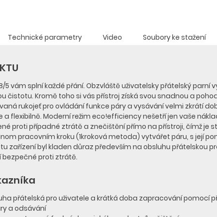
Technické parametry
Video
Soubory ke stažení
UKTU
/5 vám splní každé přání. Obzvláště uživatelsky přátelský parní 
ou čistotu. Kromě toho si vás přístroj získá svou snadnou a poh
ná rukojeť pro ovládání funkce páry a vysávání velmi zkrátí do
 a flexibilně. Moderní režim eco!efficiency nešetří jen vaše nákla
žené proti případné ztrátě a znečištění přímo na přístroji, čímž je s
ednom pracovním kroku (1kroková metoda) vytvářet páru, s její 
tu zařízení byl kladen důraz především na obsluhu přátelskou pr
í bezpečné proti ztrátě.
kazníka
a přátelská pro uživatele a krátká doba zapracování pomocí př
áry a odsávání