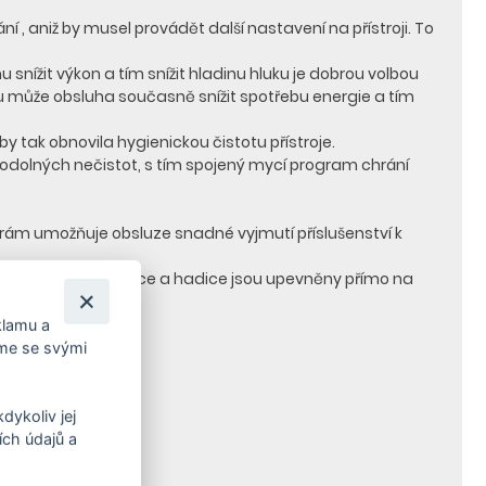
, aniž by musel provádět další nastavení na přístroji. To
 snížit výkon a tím snížit hladinu hluku je dobrou volbou
amu může obsluha současně snížit spotřebu energie a tím
y tak obnovila hygienickou čistotu přístroje.
odolných nečistot, s tím spojený mycí program chrání
ý rám umožňuje obsluze snadné vyjmutí příslušenství k
ubky, podlahové hubice a hadice jsou upevněny přímo na
klamu a
íme se svými
dykoliv jej
ch údajů a