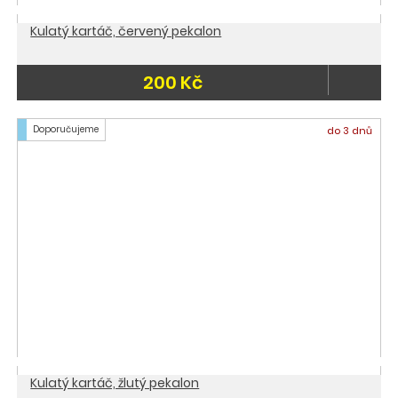
Kulatý kartáč, červený pekalon
200 Kč
Doporučujeme
do 3 dnů
Kulatý kartáč, žlutý pekalon