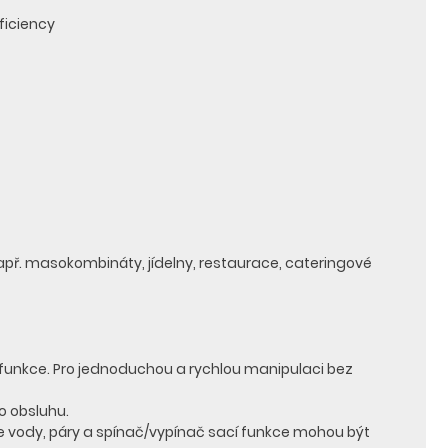
fficiency
ř. masokombináty, jídelny, restaurace, cateringové
 funkce. Pro jednoduchou a rychlou manipulaci bez
o obsluhu.
ace vody, páry a spínač/vypínač sací funkce mohou být