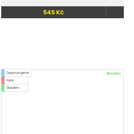
545 Kč
Doporučujeme
do 3 dnů
Doporučujeme
Skladem
Akce
Skladem
Sada kulatých kartáčů, nerez
399 Kč