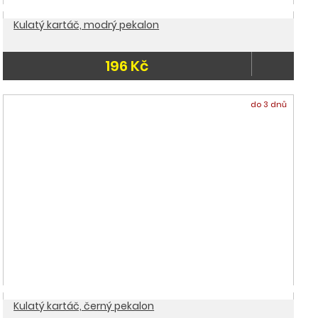
Kulatý kartáč, modrý pekalon
196 Kč
do 3 dnů
Kulatý kartáč, černý pekalon