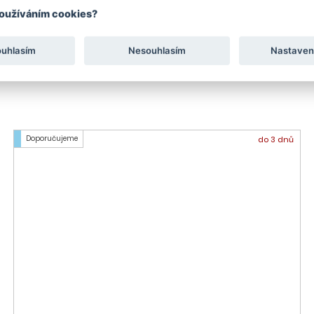
el
používáním cookies?
ouhlasím
Nesouhlasím
Nastaven
Doporučujeme
do 3 dnů