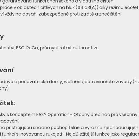
a garantovaná funkcí chemického a vlastního čištění
práce v oblastech citlivých na hluk (64 dB(A)) díky režimu eco!e
ství vždy na dosah, zabezpečené proti ztrátě a znečištění
ny
inství, BSC, ReCa, průmysl, retail, automotive
ívání
dové a pečovatelské domy, wellness, potravinářské závody (nap
lohy)
itek:
lský s konceptem EASY Operation - Otočný přepínač pro všechny
acování.
a přístroji jsou snadno pochopitelné a výrazně zjednodušují jeh
 funkcí s inovovanou rukojetí - Nejdůležitější funkce jako regul