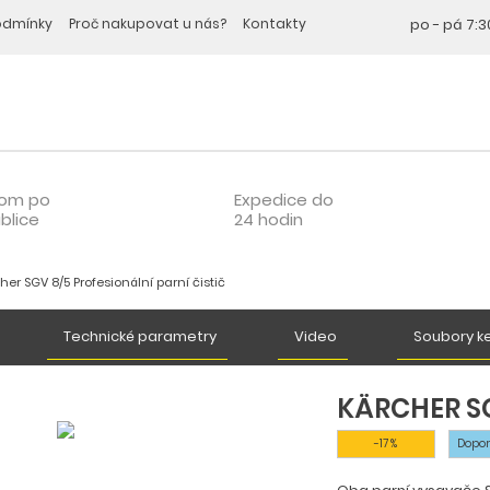
odmínky
Proč nakupovat u nás?
Kontakty
po - pá
7:3
oom po
Expedice do
blice
24 hodin
her SGV 8/5 Profesionální parní čistič
Technické parametry
Video
Soubory ke
KÄRCHER SG
-17 %
Dopo