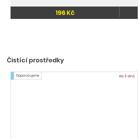
196 Kč
3-5 dnů
Čistící prostředky
Doporučujeme
do 3 dnů
Gumová stěrka, 150 mm
393 Kč