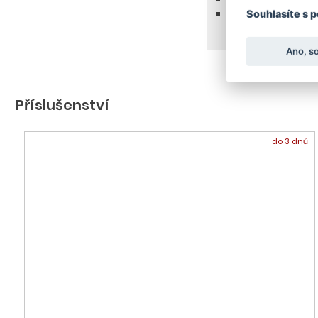
Kryt, Ušlechtilá oc
Souhlasíte s 
Ano, s
Příslušenství
do 3 dnů