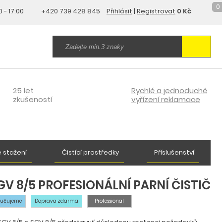
0
0 - 17:00
+420 739 428 845
Přihlásit
|
Registrovat
0 Kč
25 let
Rychlé a jednoduché
zkušeností
vyřízení reklamace
 stažení
Čistící prostředky
Příslušenství
V 8/5 PROFESIONÁLNÍ PARNÍ ČISTIČ
ručujeme
Doprava zdarma
Professional