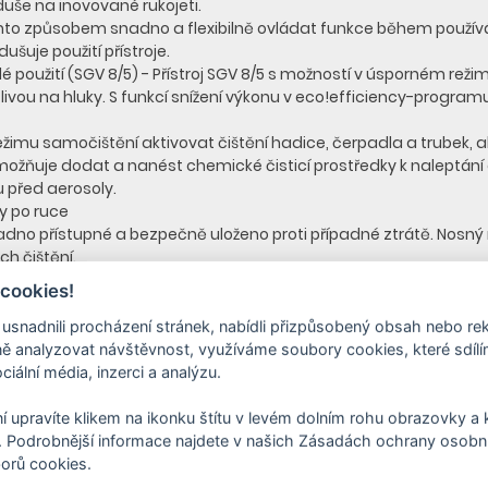
še na inovované rukojeti.
to způsobem snadno a flexibilně ovládat funkce během používání 
ušuje použití přístroje.
použití (SGV 8/5) - Přístroj SGV 8/5 s možností v úsporném režimu
itlivou na hluky. S funkcí snížení výkonu v eco!efficiency-progr
žimu samočištění aktivovat čištění hadice, čerpadla a trubek, ab
žňuje dodat a nanést chemické čisticí prostředky k naleptání 
 před aerosoly.
dy po ruce
snadno přístupné a bezpečně uloženo proti případné ztrátě. Nosn
ich čištění.
y vestavěn na zadní části přístroje, což zabraňuje zakopnutí. Tr
 cookies!
žňuje snadnou a bezpečnou přepravu přístroje k místu použití.
nadnili procházení stránek, nabídli přizpůsobený obsah nebo re
 analyzovat návštěvnost, využíváme soubory cookies, které sdíl
eně:
ciální média, inzerci a analýzu.
s rukojetí
í upravíte klikem na ikonku štítu v levém dolním rohu obrazovky a k
 Podrobnější informace najdete v našich Zásadách ochrany osobní
orů cookies.
šlechtilá ocel