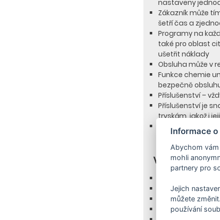
nastaveny jednodu
Zákazník může tím
šetří čas a zjednod
Programy na každé 
také pro oblast c
ušetřit náklady
Obsluha může v re
Funkce chemie umo
bezpečně obsluhu
Příslušenství – vž
Příslušenství je 
tryskám, jakož i jej
Kabel je praktick
Informace o
přístroji, což umo
Abychom vám us
mohli anonymně
Vybavení v c
partnery pro so
Parní sací hadice 
Parní trubky 2 ks
Jejich nastaven
Podlahová hubice
můžete změnit.
Ruční hubice
používání soub
Materiál nádrže, U