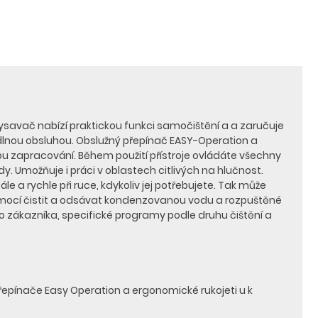
vysavač nabízí praktickou funkci samočištění a a zaručuje
odlnou obsluhou. Obslužný přepínač EASY-Operation a
bu zapracování. Během použití přístroje ovládáte všechny
dy. Umožňuje i práci v oblastech citlivých na hlučnost.
tále a rychle při ruce, kdykoliv jej potřebujete. Tak může
pomocí čistit a odsávat kondenzovanou vodu a rozpuštěné
o zákazníka, specifické programy podle druhu čištění a
epínače Easy Operation a ergonomické rukojeti u k