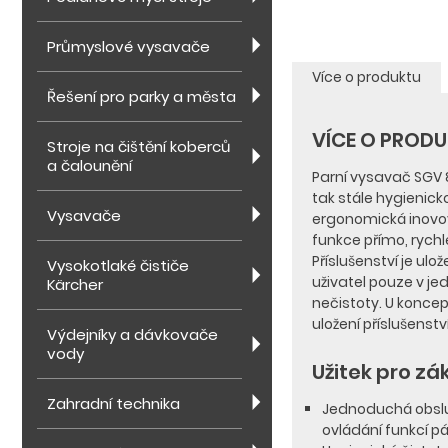
Průmyslové vysavače
Více o produktu
Řešení pro parky a města
VÍCE O PROD
Stroje na čištění koberců
a čalounění
Parní vysavač SGV 8
tak stále hygienick
Vysavače
ergonomická inovova
funkce přímo, rychle
Příslušenství je ulo
Vysokotlaké čističe
uživatel pouze v j
Kärcher
nečistoty. U koncep
uložení příslušenstv
Výdejníky a dávkovače
vody
Užitek pro zá
Zahradní technika
Jednoduchá obsluh
ovládání funkcí p