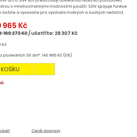
GV 6/5 a SGV 8/5 představují důslednou realizaci požadavků
 párou s mnohostrannými možnostmi použití. SGV spojuje funkce
o čističe a vysavače pro vysávání mokrých a suchých nečistot.
0 965 Kč
: 169 272 Kč
/
ušetříte: 28 307 Kč
0 Kč
 posledních 30 dní*: 140 965 Kč (0%)
 KOŠÍKU
nů
odukt
Ceník dopravy