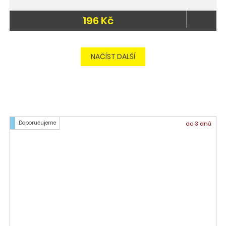
196 Kč
do 3 dnů
NAČÍST DALŠÍ
Doporučujeme
do 3 dnů
Sada kulatých kartáčů
641 Kč