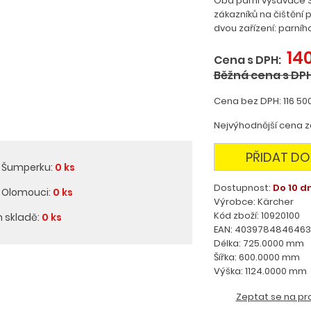
Oba parní vysavače S
zákazníků na čištění
dvou zařízení: parníh
14
Cena s DPH:
Běžná cena s DPH
Cena bez DPH: 116 50
Nejvýhodnější cena za
PŘIDAT DO
v Šumperku:
0 ks
Dostupnost:
Do 10 d
v Olomouci:
0 ks
Výrobce: Kärcher
Kód zboží: 10920100
m skladě:
0 ks
EAN: 4039784846463
Délka: 725.0000 mm
Šířka: 600.0000 mm
Výška: 1124.0000 mm
Zeptat se na pr