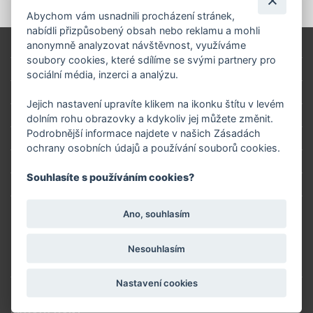
Abychom vám usnadnili procházení stránek,
nabídli přizpůsobený obsah nebo reklamu a mohli
anonymně analyzovat návštěvnost, využíváme
Úvod
soubory cookies, které sdílíme se svými partnery pro
Platba
sociální média, inzerci a analýzu.
Servis
Jejich nastavení upravíte klikem na ikonku štítu v levém
Reklamační řád
dolním rohu obrazovky a kdykoliv jej můžete změnit.
Podrobnější informace najdete v našich Zásadách
Doprava
ochrany osobních údajů a používání souborů cookies.
Obchodní podmínky
Souhlasíte s používáním cookies?
Proč nakupovat u nás?
Kontakty
Ano, souhlasím
Nesouhlasím
↩ VRÁCENÍ ZBOŽÍ ONLINE
Nastavení cookies
PROVOZOVNY