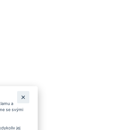
klamu a
íme se svými
dykoliv jej