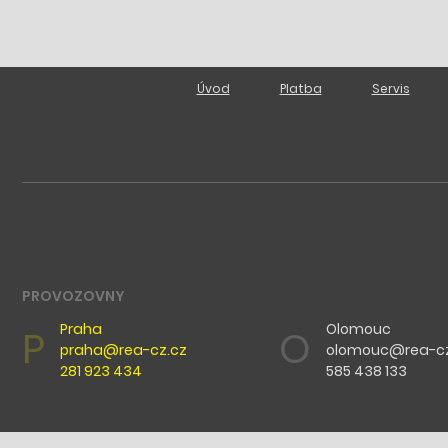
Úvod
Platba
Servis
PROVOZOVNY
Praha
Olomouc
P
O
praha@rea-cz.cz
olomouc@rea-cz
281 923 434
585 438 133