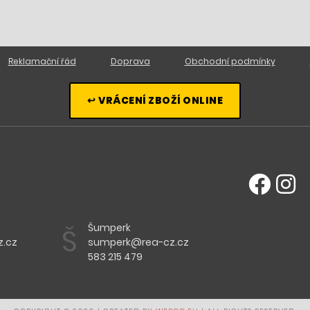
Reklamační řád
Doprava
Obchodní podmínky
↩ VRÁCENÍ ZBOŽÍ ONLINE
Šumperk
Š
.cz
sumperk@rea-cz.cz
583 215 479