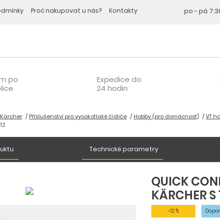
odmínky
Proč nakupovat u nás?
Kontakty
po - pá
7:3
om po
Expedice do
lice
24 hodin
 Kärcher
Příslušenství pro vysokotlaké čističe
Hobby (pro domácnost)
VT h
12
duktu
Technické parametry
QUICK CON
KÄRCHER S 1
-12 %
Dopo