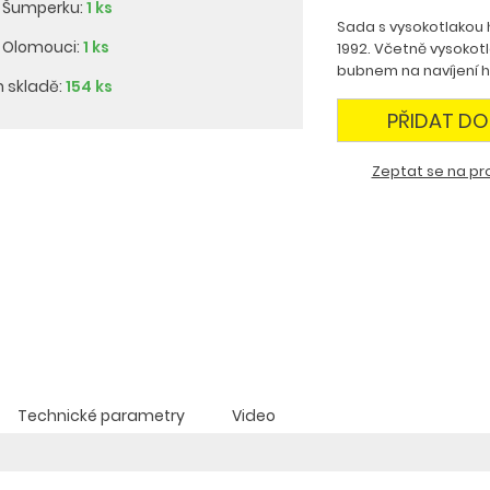
v Šumperku:
1 ks
Sada s vysokotlakou h
v Olomouci:
1 ks
1992. Včetně vysokot
bubnem na navíjení h
m skladě:
154 ks
PŘIDAT DO
Zeptat se na pr
Technické parametry
Video