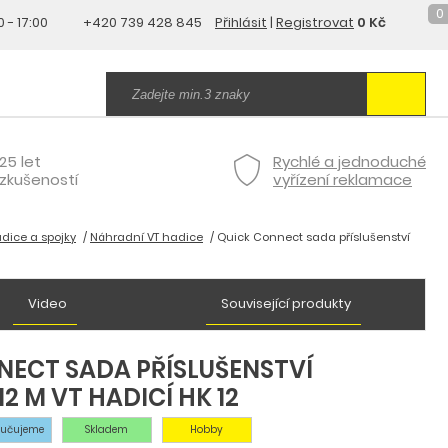
0
0 - 17:00
+420 739 428 845
Přihlásit
|
Registrovat
0 Kč
25 let
Rychlé a jednoduché
zkušeností
vyřízení reklamace
adice a spojky
Náhradní VT hadice
Quick Connect sada příslušenství
Video
Související produkty
NECT SADA PŘÍSLUŠENSTVÍ
2 M VT HADICÍ HK 12
ručujeme
Skladem
Hobby