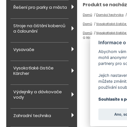
Produkt se nachází
Řešení pro parky a města
Domů
Domácí technika
Domů
Vysokotlaké čističe
Stroje na čištění koberců
a čalounění
Domů
Vysokotlaké čističe
G 160
Informace o
Vysavače
Abychom vám us
mohli anonymně
partnery pro so
Vysokotlaké čističe
Kärcher
Jejich nastaven
můžete změnit.
používání soub
Výdejníky a dávkovače
vody
Souhlasíte s 
Ano, s
Zahradní technika