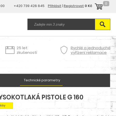
0
7:00
+420 739 428 845
Přihlásit
|
Registrovat
0 Kč
25 let
Rychlé a jednoduché
zkušeností
vyřízení reklamace
Technické parametry
SOKOTLAKÁ PISTOLE G 160
obby