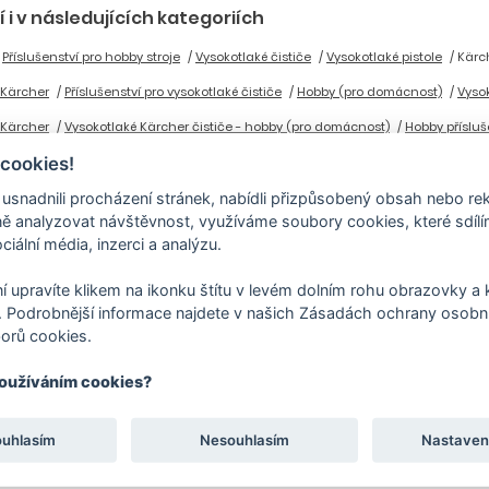
 i v následujících kategoriích
Příslušenství pro hobby stroje
Vysokotlaké čističe
Vysokotlaké pistole
Kärch
 Kärcher
Příslušenství pro vysokotlaké čističe
Hobby (pro domácnost)
Vysok
 Kärcher
Vysokotlaké Kärcher čističe - hobby (pro domácnost)
Hobby přísluš
 cookies!
nadnili procházení stránek, nabídli přizpůsobený obsah nebo re
 analyzovat návštěvnost, využíváme soubory cookies, které sdíl
ciální média, inzerci a analýzu.
í upravíte klikem na ikonku štítu v levém dolním rohu obrazovky a k
 Podrobnější informace najdete v našich Zásadách ochrany osobní
orů cookies.
používáním cookies?
ouhlasím
Nesouhlasím
Nastaven