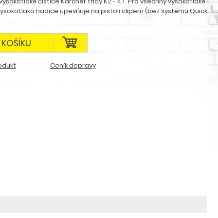
vysokotlaké čističe Kärcher třídy K2 - K7. Pro všechny vysokotlaké
 vysokotlaká hadice upevňuje na pistoli clipem (bez systému Quick
 KOŠÍKU
odukt
Ceník dopravy