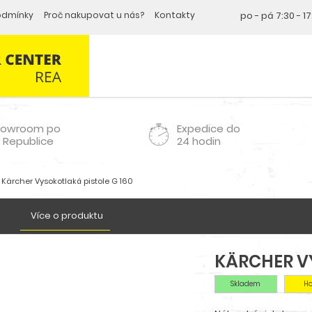
odmínky
Proč nakupovat u nás?
Kontakty
po - pá
7:30 - 1
howroom po
Expedice do
 Republice
24 hodin
Kärcher Vysokotlaká pistole G 160
Více o produktu
KÄRCHER VY
Skladem
H