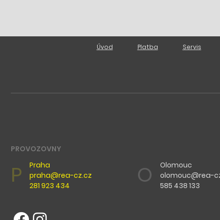
Úvod
Platba
Servis
PROVOZOVNY
Praha
Olomouc
P
O
praha@rea-cz.cz
olomouc@rea-cz
281 923 434
585 438 133