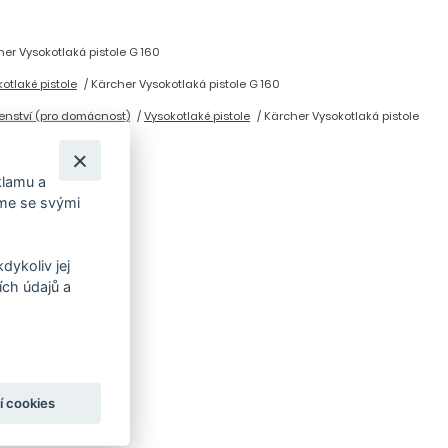
er Vysokotlaká pistole G 160
otlaké pistole
Kärcher Vysokotlaká pistole G 160
enství (pro domácnost)
Vysokotlaké pistole
Kärcher Vysokotlaká pistole
klamu a
íme se svými
dykoliv jej
ch údajů a
í cookies