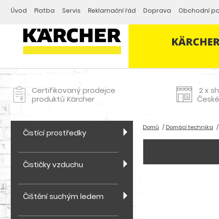
Úvod
Platba
Servis
Reklamační řád
Doprava
Obchodní p
Certifikovaný prodejce
2 x s
produktů Kärcher
České
Domů
Domácí technika
Čistící prostředky
Čističky vzduchu
Čištění suchým ledem