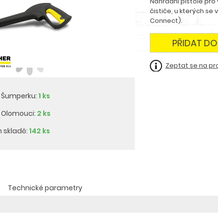
Náhradní pistole pro 
čističe, u kterých se
Connect).
PŘIDAT DO
Zeptat se na pr
v Šumperku:
1 ks
v Olomouci:
2 ks
m skladě:
142 ks
Technické parametry