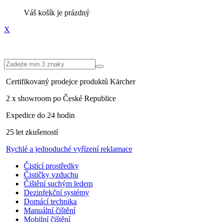
Váš košík je prázdný
X
Certifikovaný prodejce
produktů Kärcher
2 x showroom po
České Republice
Expedice do
24 hodin
25 let
zkušeností
Rychlé a jednoduché
vyřízení reklamace
Čistící prostředky
Čističky vzduchu
Čištění suchým ledem
Dezinfekční systémy
Domácí technika
Manuální čištění
Mobilní čištění