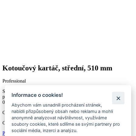
Kotoučový kartáč, střední, 510 mm
Professional
Středně tvrdý kotoučový kartáč (510 mm) v červeném provedení
Informace o cookies!
pro všechny běžné úkoly čištění. Štětiny z polypropylenu: tloušťka
0,6 mm, délka 41 mm.
Abychom vám usnadnili procházení stránek,
nabídli přizpůsobený obsah nebo reklamu a mohli
Cena s DPH:
6 582 Kč
anonymně analyzovat návštěvnost, využíváme
Cena bez DPH: 5 440 Kč
soubory cookies, které sdílíme se svými partnery pro
sociální média, inzerci a analýzu.
Přidat do košíku