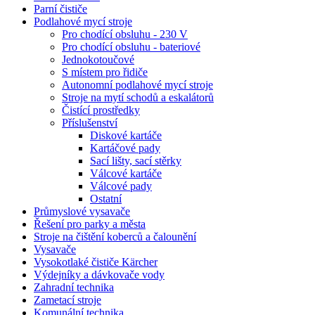
Parní čističe
Podlahové mycí stroje
Pro chodící obsluhu - 230 V
Pro chodící obsluhu - bateriové
Jednokotoučové
S místem pro řidiče
Autonomní podlahové mycí stroje
Stroje na mytí schodů a eskalátorů
Čistící prostředky
Příslušenství
Diskové kartáče
Kartáčové pady
Sací lišty, sací stěrky
Válcové kartáče
Válcové pady
Ostatní
Průmyslové vysavače
Řešení pro parky a města
Stroje na čištění koberců a čalounění
Vysavače
Vysokotlaké čističe Kärcher
Výdejníky a dávkovače vody
Zahradní technika
Zametací stroje
Komunální technika