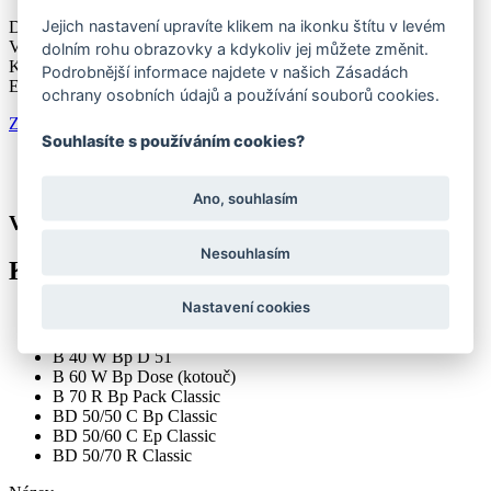
Jejich nastavení upravíte klikem na ikonku štítu v levém
Dostupnost:
do 3 dnů
Výrobce: Kärcher
dolním rohu obrazovky a kdykoliv jej můžete změnit.
Kód zboží: 49050260
Podrobnější informace najdete v našich Zásadách
EAN: 4039784639706
ochrany osobních údajů a používání souborů cookies.
Zeptat se na produkt
Ceník dopravy
Souhlasíte s používáním cookies?
Více o produktu
Technické parametry
Ano, souhlasím
VÍCE O PRODUKTU
Nesouhlasím
KOMPATIBILNÍ PŘÍSTROJE
Nastavení cookies
B 250 R + D 100
B 40 W Bp Pack Dose (kotouč)
B 40 W Bp D 51
B 60 W Bp Dose (kotouč)
B 70 R Bp Pack Classic
BD 50/50 C Bp Classic
BD 50/60 C Ep Classic
BD 50/70 R Classic