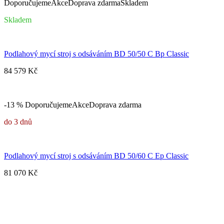
Doporučujeme
Akce
Doprava zdarma
Skladem
Skladem
Podlahový mycí stroj s odsáváním BD 50/50 C Bp Classic
84 579 Kč
-13 %
Doporučujeme
Akce
Doprava zdarma
do 3 dnů
Podlahový mycí stroj s odsáváním BD 50/60 C Ep Classic
81 070 Kč