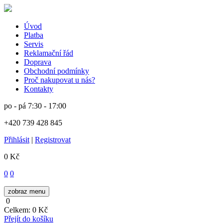
Úvod
Platba
Servis
Reklamační řád
Doprava
Obchodní podmínky
Proč nakupovat u nás?
Kontakty
po - pá
7:30 - 17:00
+420 739 428 845
Přihlásit
|
Registrovat
0 Kč
0
0
zobraz menu
0
Celkem:
0 Kč
Přejít do košíku