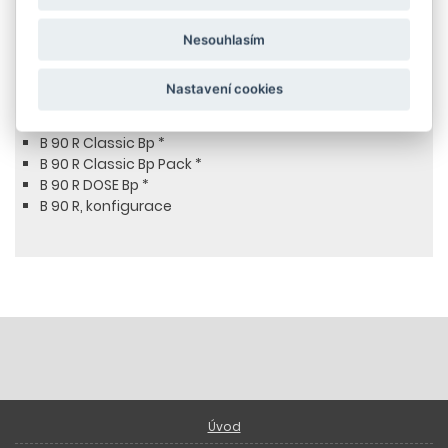
Kompatibilní produkty
Nesouhlasím
B 60 W Bp DOSE (kotouč)
B 90 R Adv Bp *
Nastavení cookies
B 90 R Adv Bp Pack *
B 90 R Adv DOSE Bp Pack *
B 90 R Classic Bp *
B 90 R Classic Bp Pack *
B 90 R DOSE Bp *
B 90 R, konfigurace
Úvod