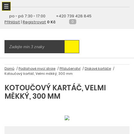
po - pá
7:30 - 17:00
+420 739 428 845
Přihlásit
|
Registrovat
0 Kč
0
Domů
Podlahové mycí stroje
Příslušenství
Diskové kartáče
Kotoučový kartáč, Velmi měkký, 300 mm
KOTOUČOVÝ KARTÁČ, VELMI
MĚKKÝ, 300 MM