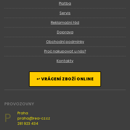
Platba
Servis
Reklamační řád
Doprava
Obchodní podmínky
Proč nakupovat u nás?
Kontakty
↩ VRÁCENÍ ZBOŽÍ ONLINE
PROVOZOVNY
P
Praha
praha@rea-cz.cz
281 923 434