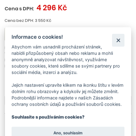
4 296 Kč
Cena s DPH:
Cena bez DPH: 3 550 Kč
PŘIDAT DO KOŠÍKU
Informace o cookies!
Abychom vám usnadnili procházení stránek,
Dostupnost:
1-2 dny
nabídli přizpůsobený obsah nebo reklamu a mohli
Výrobce: Kärcher
anonymně analyzovat návštěvnost, využíváme
Kód zboží: 49050150
EAN: 4039784346697
soubory cookies, které sdílíme se svými partnery pro
sociální média, inzerci a analýzu.
Zeptat se na produkt
Ceník dopravy
Jejich nastavení upravíte klikem na ikonku štítu v levém
dolním rohu obrazovky a kdykoliv jej můžete změnit.
Podrobnější informace najdete v našich Zásadách
Více o produktu
ochrany osobních údajů a používání souborů cookies.
Technické parametry
Souhlasíte s používáním cookies?
VÍCE O PRODUKTU
Ano, souhlasím