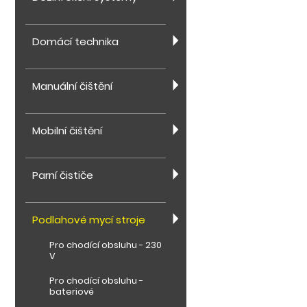
Domácí technika
Manuální čištění
Mobilní čištění
Parní čističe
Podlahové mycí stroje
Pro chodící obsluhu - 230
V
Pro chodící obsluhu -
bateriové