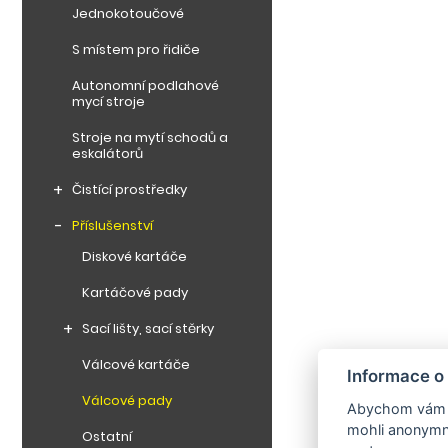
Jednokotoučové
S místem pro řidiče
Autonomní podlahové
mycí stroje
Stroje na mytí schodů a
eskalátorů
Čistící prostředky
Příslušenství
Diskové kartáče
Kartáčové pady
Sací lišty, sací stěrky
Válcové kartáče
Informace o
Válcové pady
Abychom vám us
mohli anonymně
Ostatní