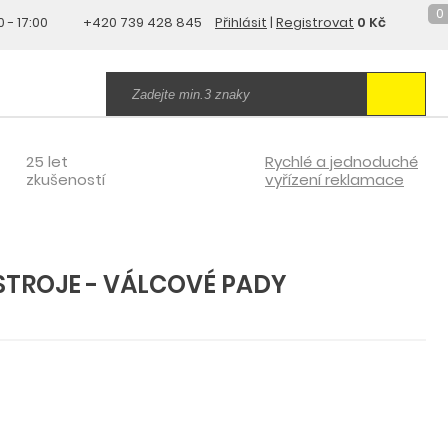
0
0 - 17:00
+420 739 428 845
Přihlásit
|
Registrovat
0 Kč
25 let
Rychlé a jednoduché
zkušeností
vyřízení reklamace
STROJE - VÁLCOVÉ PADY