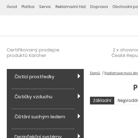
Úvod
Platba
Servis
Reklamační řád
Doprava
Obchodní p
Certifikovaný prodejce
2 x showr
produktů Kärcher
České Repu
Domů
Podlahové mycí str
Čistící prostředky
P
Čističky vzduchu
Základní
Nejprodá
Čištění suchým ledem
Dezinfekční systémy