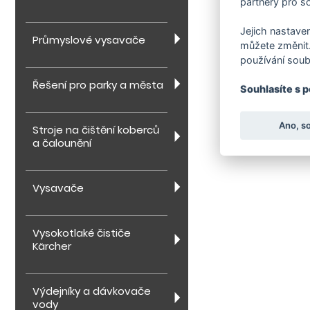
partnery pro so
Jejich nastaven
Průmyslové vysavače
můžete změnit.
používání soub
Řešení pro parky a města
Souhlasíte s 
Ano, s
Stroje na čištění koberců
a čalounění
Vysavače
Vysokotlaké čističe
Kärcher
Výdejníky a dávkovače
vody