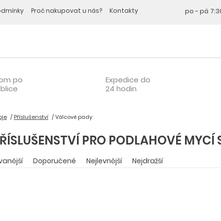
odmínky
Proč nakupovat u nás?
Kontakty
po - pá
7:3
oom po
Expedice do
blice
24 hodin
oje
Příslušenství
Válcové pady
ŘÍSLUŠENSTVÍ PRO PODLAHOVÉ MYCÍ 
vanější
Doporučené
Nejlevnější
Nejdražší