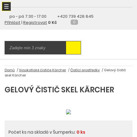
po - pá
7:30 - 17:00
+420 739 428 845
Přihlásit
|
Registrovat
0 Kč
0
Domů
Vysokotlaké čističe Kärcher
Čistící prostředky
Gelový čistič
skel Kärcher
GELOVÝ ČISTIČ SKEL KÄRCHER
Počet ks na skladě v Šumperku:
0 ks