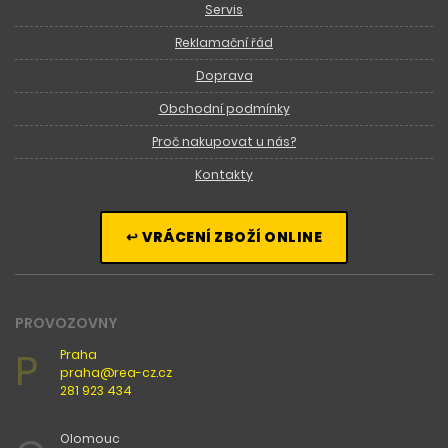
Servis
Reklamační řád
Doprava
Obchodní podmínky
Proč nakupovat u nás?
Kontakty
↩ VRÁCENÍ ZBOŽÍ ONLINE
PROVOZOVNY
P
Praha
praha@rea-cz.cz
281 923 434
Olomouc