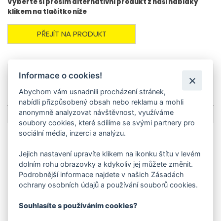
Vyberte si prosím alternativní produkt z naší nabídky
klikem na tlačítko níže
PŘEJÍT NA PRODUKT
Více o produktu
Informace o cookies!
Technické parametry
Abychom vám usnadnili procházení stránek,
Soubory ke stažení
nabídli přizpůsobený obsah nebo reklamu a mohli
anonymně analyzovat návštěvnost, využíváme
soubory cookies, které sdílíme se svými partnery pro
sociální média, inzerci a analýzu.
Související produkty
Jejich nastavení upravíte klikem na ikonku štítu v levém
-11 %
Do 10 dnů
dolním rohu obrazovky a kdykoliv jej můžete změnit.
Podrobnější informace najdete v našich Zásadách
ochrany osobních údajů a používání souborů cookies.
Souhlasíte s používáním cookies?