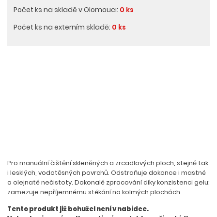
Počet ks na skladě v Olomouci:
0 ks
Počet ks na externím skladě:
0 ks
Pro manuální čištění skleněných a zrcadlových ploch, stejně tak
i lesklých, vodotěsných povrchů. Odstraňuje dokonce i mastné
a olejnaté nečistoty. Dokonalé zpracování díky konzistenci gelu:
zamezuje nepříjemnému stékání na kolmých plochách.
Tento produkt již bohužel není v nabídce.