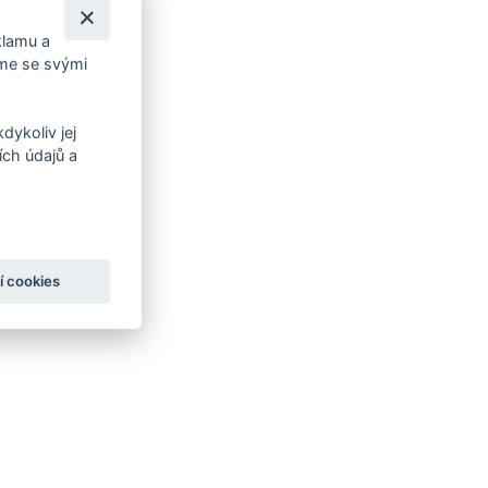
klamu a
íme se svými
dykoliv jej
ch údajů a
í cookies