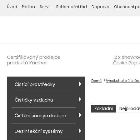
Úvod
Platba
Servis
Reklamační řád
Doprava
Obchodní p
Certifikovaný prodejce
2 x showr
produktů Kärcher
České Repu
Domů
Vysokotlaké čističe
Čistící prostředky
Čističky vzduchu
Základní
Nejprodá
Čištění suchým ledem
Dezinfekční systémy