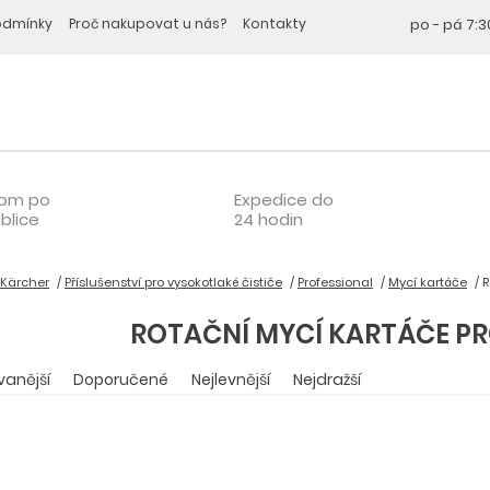
odmínky
Proč nakupovat u nás?
Kontakty
po - pá
7:3
oom po
Expedice do
blice
24 hodin
 Kärcher
Příslušenství pro vysokotlaké čističe
Professional
Mycí kartáče
R
ROTAČNÍ MYCÍ KARTÁČE PR
vanější
Doporučené
Nejlevnější
Nejdražší