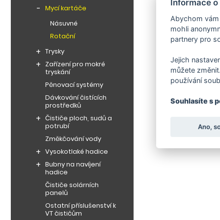
Informace o
Mycí kartáče
Abychom vám us
Násuvné
mohli anonymně
Rotační
partnery pro so
Trysky
Jejich nastaven
Zařízení pro mokré
můžete změnit.
tryskání
používání soub
Pěnovací systémy
Dávkování čistících
Souhlasíte s 
prostředků
Čističe ploch, sudů a
potrubí
Ano, s
Změkčování vody
Vysokotlaké hadice
Bubny na navíjení
hadice
Čističe solárních
panelů
Ostatní příslušenství k
VT čističům