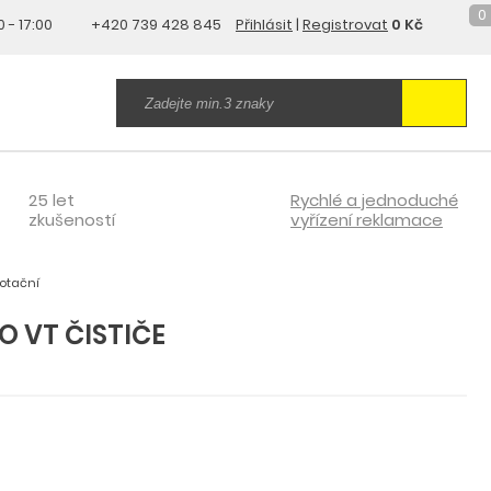
0
0 - 17:00
+420 739 428 845
Přihlásit
|
Registrovat
0 Kč
25 let
Rychlé a jednoduché
zkušeností
vyřízení reklamace
otační
O VT ČISTIČE