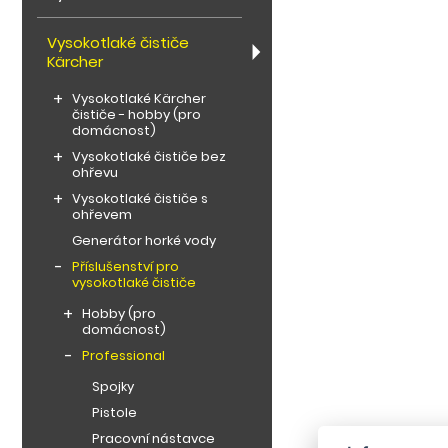
Vysokotlaké čističe
Kärcher
Vysokotlaké Kärcher
čističe - hobby (pro
domácnost)
Vysokotlaké čističe bez
ohřevu
Vysokotlaké čističe s
ohřevem
Generátor horké vody
Příslušenství pro
vysokotlaké čističe
Hobby (pro
domácnost)
Professional
Spojky
Pistole
Pracovní nástavce