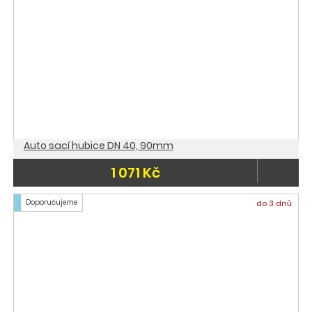
Auto sací hubice DN 40, 90mm
1 071 Kč
Doporučujeme
do 3 dnů