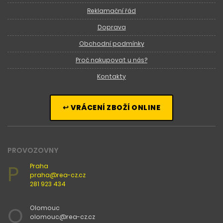
Reklamační řád
Doprava
Obchodní podmínky
Proč nakupovat u nás?
Kontakty
↩ VRÁCENÍ ZBOŽÍ ONLINE
PROVOZOVNY
P
Praha
praha@rea-cz.cz
281 923 434
O
Olomouc
olomouc@rea-cz.cz