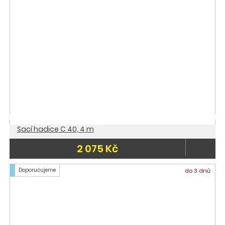
Sací hadice C 40, 4 m
2 075 Kč
Doporučujeme
do 3 dnů