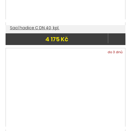
Sací hadice C DN 40, kpl.
4 175 Kč
do 3 dnů