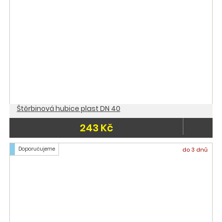
Štěrbinová hubice plast DN 40
243 Kč
Doporučujeme
do 3 dnů