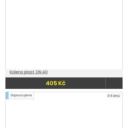
Koleno plast, DN 40
405 Kč
Doporučujeme
3-5 dnů