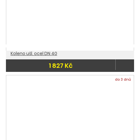
Koleno ušl. ocel DN 40
1 827 Kč
do 3 dnů