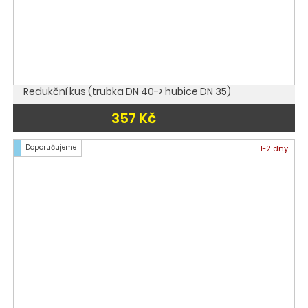
Redukční kus (trubka DN 40-> hubice DN 35)
357 Kč
Doporučujeme
1-2 dny