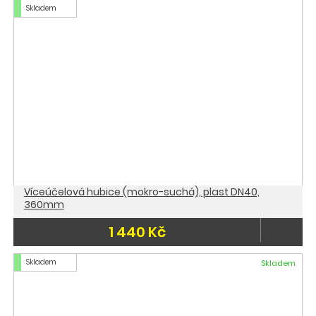
Skladem
Víceúčelová hubice (mokro-suchá), plast DN40,
360mm
1 440 Kč
Skladem
Skladem