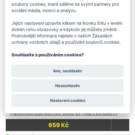
Kärcher Pojezdová hubice
soubory cookies, které sdílíme se svými partnery pro
sociální média, inzerci a analýzu.
16 287 Kč
Jejich nastavení upravíte klikem na ikonku štítu v levém
do 3 dnů
dolním rohu obrazovky a kdykoliv jej můžete změnit.
Podrobnější informace najdete v našich Zásadách
ochrany osobních údajů a používání souborů cookies.
Souhlasíte s používáním cookies?
Ano, souhlasím
Nesouhlasím
Nastavení cookies
Připojovací objímka C40-DN35, e.l., (Klip s kónusem)
659 Kč