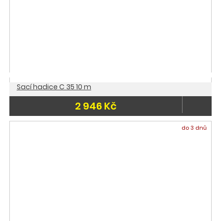
Sací hadice C 35 10 m
2 946 Kč
do 3 dnů