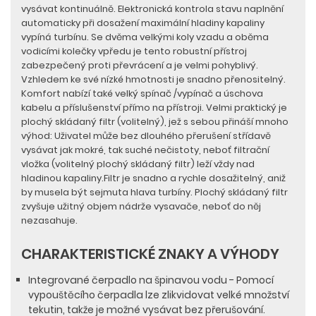
vysávat kontinuálně. Elektronická kontrola stavu naplnění
automaticky při dosažení maximální hladiny kapaliny
vypíná turbínu. Se dvěma velkými koly vzadu a oběma
vodicími kolečky vpředu je tento robustní přístroj
zabezpečený proti převrácení a je velmi pohyblivý.
Vzhledem ke své nízké hmotnosti je snadno přenositelný.
Komfort nabízí také velký spínač /vypínač a úschova
kabelu a příslušenství přímo na přístroji. Velmi praktický je
plochý skládaný filtr (volitelný), jež s sebou přináší mnoho
výhod: Uživatel může bez dlouhého přerušení střídavě
vysávat jak mokré, tak suché nečistoty, neboť filtrační
vložka (volitelný plochý skládaný filtr) leží vždy nad
hladinou kapaliny.Filtr je snadno a rychle dosažitelný, aniž
by musela být sejmuta hlava turbíny. Plochý skládaný filtr
zvyšuje užitný objem nádrže vysavače, neboť do něj
nezasahuje.
CHARAKTERISTICKÉ ZNAKY A VÝHODY
Integrované čerpadlo na špinavou vodu - Pomocí
vypouštěcího čerpadla lze zlikvidovat velké množství
tekutin, takže je možné vysávat bez přerušování.