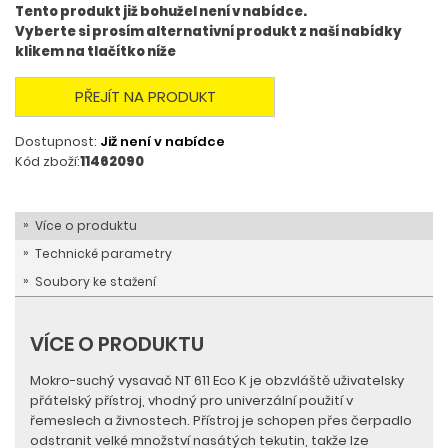
Tento produkt již bohužel není v nabídce.
Vyberte si prosím alternativní produkt z naší nabídky
klikem na tlačítko níže
PŘEJÍT NA PRODUKT
Dostupnost:
Již není v nabídce
Kód zboží:
11462090
Více o produktu
Technické parametry
Soubory ke stažení
VÍCE O PRODUKTU
Mokro-suchý vysavač NT 611 Eco K je obzvláště uživatelsky
přátelský přístroj, vhodný pro univerzální použití v
řemeslech a živnostech. Přístroj je schopen přes čerpadlo
odstranit velké množství nasátých tekutin, takže lze