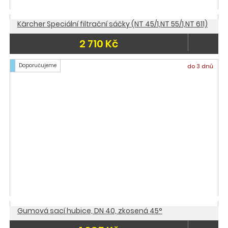
Kärcher Speciální filtrační sáčky (NT 45/1,NT 55/1,NT 611)
2 710 Kč
Doporučujeme
do 3 dnů
Gumová sací hubice, DN 40, zkosená 45°