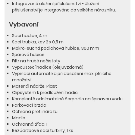
Integrované uložení příslušenství - Uložení
příslušenství je integrováno do velkého nárazníku.
Vybavení
Sací hadice, 4 m
Sací trubka, kov 2 x 0,5 m
Mokro-suchá podlahová hubice, 360 mm
Spárová hubice
Filtr na hrubé nečistoty
Vypouštěcí hadice (olejuvzdorná)
Vypínací automatika při dosažení max. plnicího
množství
Materiál nádrže, Plast
Clipsystém k prodloužení hadic
Komplentě odnímatelné čerpadlo na špinavou vodu
Parkovací brzda
Ochrana proti nárazu
Madlo
Ochranná třída, I
Bezúdržbové sací turbíny, 1 ks