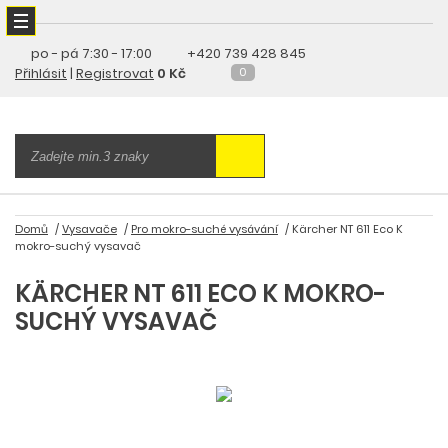
po - pá
7:30 - 17:00
+420 739 428 845
Přihlásit
|
Registrovat
0 Kč
0
Domů
Vysavače
Pro mokro-suché vysávání
Kärcher NT 611 Eco K
mokro-suchý vysavač
KÄRCHER NT 611 ECO K MOKRO-
SUCHÝ VYSAVAČ