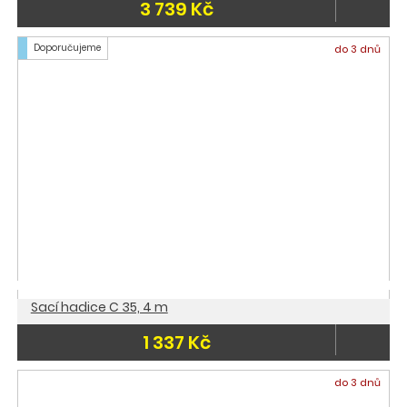
3 739 Kč
Doporučujeme
do 3 dnů
Sací hadice C 35, 4 m
1 337 Kč
do 3 dnů