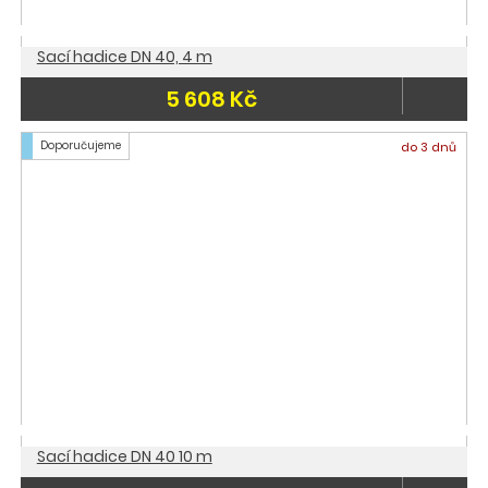
Sací hadice DN 40, 4 m
5 608 Kč
Doporučujeme
do 3 dnů
Sací hadice DN 40 10 m