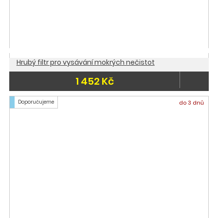
Hrubý filtr pro vysávání mokrých nečistot
1 452 Kč
Doporučujeme
do 3 dnů