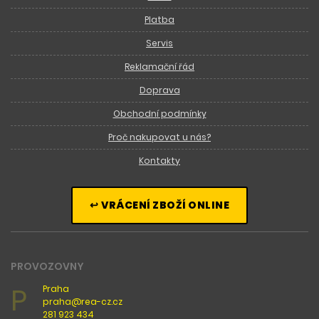
Platba
Servis
Reklamační řád
Doprava
Obchodní podmínky
Proč nakupovat u nás?
Kontakty
↩ VRÁCENÍ ZBOŽÍ ONLINE
PROVOZOVNY
P
Praha
praha@rea-cz.cz
281 923 434