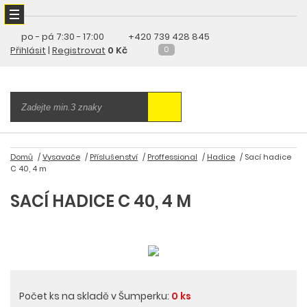
po - pá
7:30 - 17:00
+420 739 428 845
Přihlásit
|
Registrovat
0 Kč
0
Domů
Vysavače
Příslušenství
Proffessional
Hadice
Sací hadice
C 40, 4 m
SACÍ HADICE C 40, 4 M
Počet ks na skladě v Šumperku:
0 ks