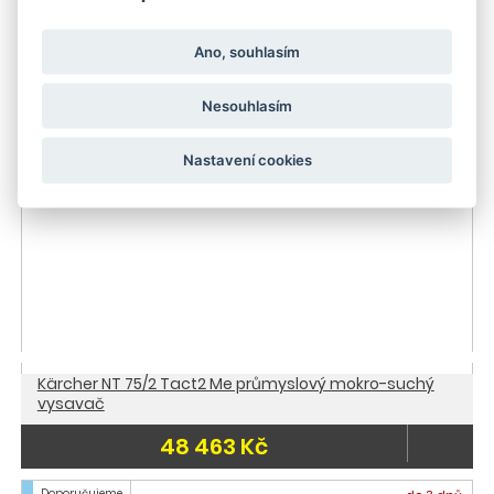
40 656 Kč
Ano, souhlasím
Doporučujeme
do 3 dnů
Doprava zdarma
Nesouhlasím
Nastavení cookies
Kärcher NT 75/2 Tact2 Me průmyslový mokro-suchý
vysavač
48 463 Kč
Doporučujeme