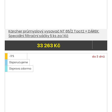
Kärcher průmyslový vysavač NT 65/2 Tact2 + DÁREK:
Speciální filtrační sáčky 5 ks za 1 Kč
33 263 Kč
-11 %
do 3 dnů
Doporučujeme
Doprava zdarma