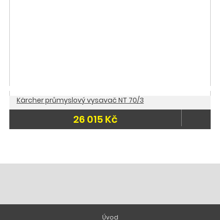
Kärcher průmyslový vysavač NT 70/3
26 015 Kč
Úvod