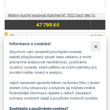
Mokro-suchý vysavač Kärcher NT 75/2 Tact² Me Tc
47 795 Kč
-6 %
do 3 dnů
Doporučujeme
Informace o cookies!
Doprava zdarma
Abychom vám usnadnili procházení stránek,
nabídli přizpůsobený obsah nebo reklamu a mohli
anonymně analyzovat návštěvnost, využíváme
soubory cookies, které sdílíme se svými partnery pro
sociální média, inzerci a analýzu.
Jejich nastavení upravíte klikem na ikonku štítu v levém
dolním rohu obrazovky a kdykoliv jej můžete změnit.
Podrobnější informace najdete v našich Zásadách
ochrany osobních údajů a používání souborů cookies.
Kärcher mokro-suchý vysavač NT 65/2 Tact2 Tc
Souhlasíte s používáním cookies?