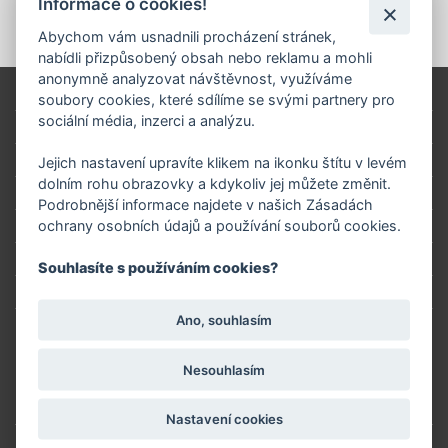
Informace o cookies!
Abychom vám usnadnili procházení stránek,
nabídli přizpůsobený obsah nebo reklamu a mohli
anonymně analyzovat návštěvnost, využíváme
Úvod
soubory cookies, které sdílíme se svými partnery pro
sociální média, inzerci a analýzu.
Platba
Servis
Jejich nastavení upravíte klikem na ikonku štítu v levém
dolním rohu obrazovky a kdykoliv jej můžete změnit.
Reklamační řád
Podrobnější informace najdete v našich Zásadách
ochrany osobních údajů a používání souborů cookies.
Doprava
Obchodní podmínky
Souhlasíte s používáním cookies?
Proč nakupovat u nás?
Ano, souhlasím
Kontakty
Nesouhlasím
↩ VRÁCENÍ ZBOŽÍ ONLINE
Nastavení cookies