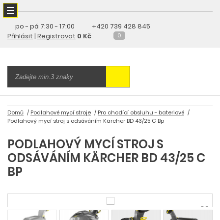
po - pá
7:30 - 17:00
+420 739 428 845
Přihlásit
|
Registrovat
0 Kč
0
Domů
Podlahové mycí stroje
Pro chodící obsluhu - bateriové
Podlahový mycí stroj s odsáváním Kärcher BD 43/25 C Bp
PODLAHOVÝ MYCÍ STROJ S
ODSÁVÁNÍM KÄRCHER BD 43/25 C
BP