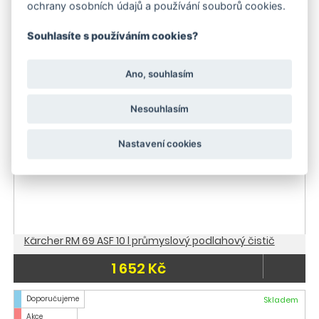
3 485 Kč
ochrany osobních údajů a používání souborů cookies.
Souhlasíte s používáním cookies?
Doporučujeme
Skladem
Akce
Skladem
Ano, souhlasím
Nesouhlasím
Nastavení cookies
Kärcher RM 69 ASF 10 l průmyslový podlahový čistič
1 652 Kč
Doporučujeme
Skladem
Akce