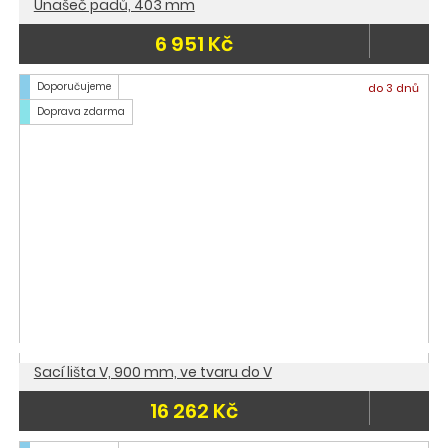
Unašeč padů, 403 mm
6 951 Kč
Doporučujeme
do 3 dnů
Doprava zdarma
Sací lišta V, 900 mm, ve tvaru do V
16 262 Kč