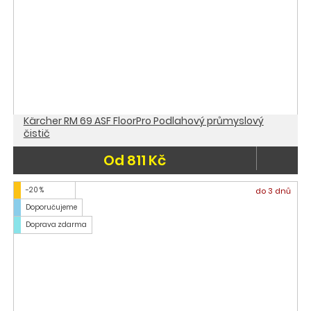
Kärcher RM 69 ASF FloorPro Podlahový průmyslový
čistič
Od 811 Kč
-20 %
do 3 dnů
Doporučujeme
Doprava zdarma