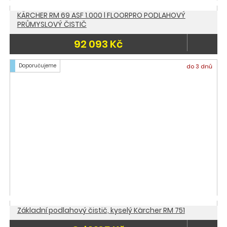
KÄRCHER RM 69 ASF 1.000 l FLOORPRO PODLAHOVÝ
PRŮMYSLOVÝ ČISTIČ
92 093 Kč
Doporučujeme
do 3 dnů
Základní podlahový čistič, kyselý Kärcher RM 751