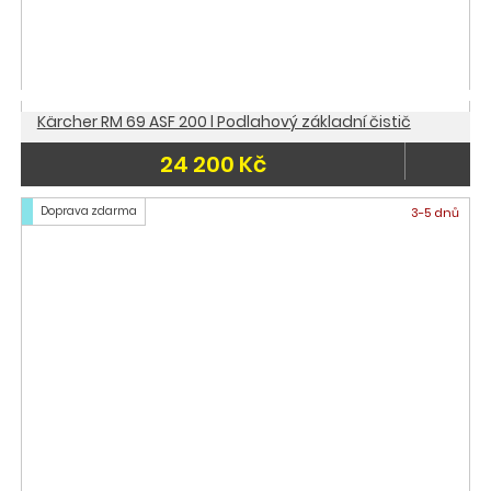
Kärcher RM 69 ASF 200 l Podlahový základní čistič
24 200 Kč
Doprava zdarma
3-5 dnů