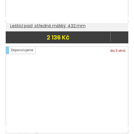
Leštící pad, středně měkký, 432 mm
2 136 Kč
Doporučujeme
do 3 dnů