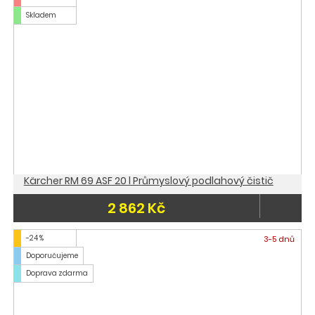
Skladem
Kärcher RM 69 ASF 20 l Průmyslový podlahový čistič
2 862 Kč
-24 %
3-5 dnů
Doporučujeme
Doprava zdarma