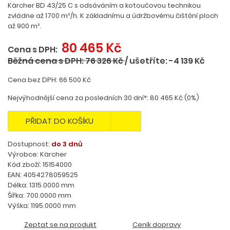
Kärcher BD 43/25 C s odsáváním a kotoučovou technikou
zvládne až 1700 m²/h. K základnímu a údržbovému čištění ploch
až 900 m².
80 465 Kč
Cena s DPH:
Běžná cena s DPH: 76 326 Kč
/
ušetříte: -4 139 Kč
Cena bez DPH: 66 500 Kč
Nejvýhodnější cena za posledních 30 dní*: 80 465 Kč (0%)
PŘIDAT DO KOŠÍKU
Dostupnost:
do 3 dnů
Výrobce: Kärcher
Kód zboží: 15154000
EAN: 4054278059525
Délka: 1315.0000 mm
Šířka: 700.0000 mm
Výška: 1195.0000 mm
Zeptat se na produkt
Ceník dopravy