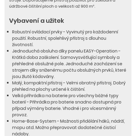
stroje. Doporučujeme přístroj používat pro základní a
údržbové čištění ploch o velikosti až 900 m².
Vybavení a užitek
Robustní ovládací prvky - Vyvinutý pro každodenní
použití. Robustní, spolehlivý přístroj s dlouhou
životností.
Jednoduchá obsluha díky panelu EASY-Operation -
Krátká doba zaškolení. Samovysvětlující symboly a
přehledné obslužné pole. Jednoduché zacházení se
strojem díky sníženému počtu obslužných prvků, které
jsou žlutě kódovány.
Malý, kompaktní přístroj - Velmi obratný přístroj. Dobrý
přehled na plochy určené k čištění.
Velká přihrádka na baterie pro všechny běžné typy
baterií - Přihrádka pro baterie snadno dostupná pro
případ výměny baterie. Vhodné i pro vícesměnný
provoz.
Home-Base-System - Možnosti přidělání háků, nádrží,
mopu atd. Možno přepravovat dodatečné čisticí
nádoby.