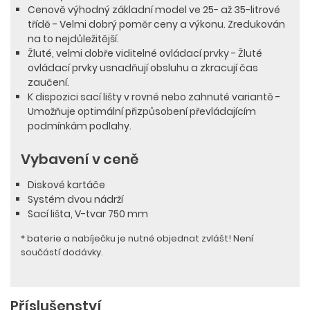
Cenově výhodný základní model ve 25- až 35-litrové
třídě - Velmi dobrý poměr ceny a výkonu. Zredukován
na to nejdůležitější.
Žluté, velmi dobře viditelné ovládací prvky - Žluté
ovládací prvky usnadňují obsluhu a zkracují čas
zaučení.
K dispozici sací lišty v rovné nebo zahnuté variantě -
Umožňuje optimální přizpůsobení převládajícím
podmínkám podlahy.
Vybavení v ceně
Diskové kartáče
Systém dvou nádrží
Sací lišta, V-tvar 750 mm
* baterie a nabíječku je nutné objednat zvlášt! Není
součástí dodávky.
Příslušenství