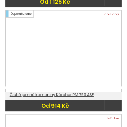
Od 1 125 Kč
Doporučujeme
do 3 dnů
Čistič jemné kameniny Kärcher RM 753 ASF
Od 914 Kč
1-2 dny