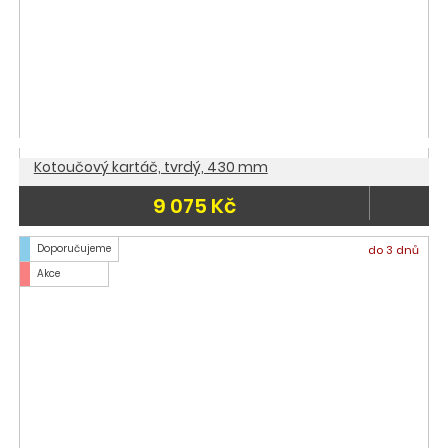
Kotoučový kartáč, tvrdý, 430 mm
9 075 Kč
Doporučujeme
do 3 dnů
Akce