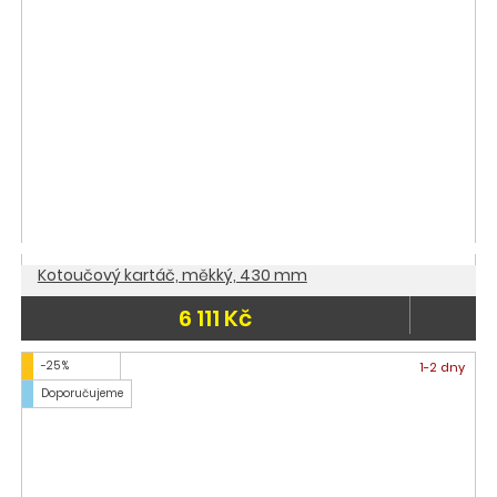
Kotoučový kartáč, měkký, 430 mm
6 111 Kč
-25 %
1-2 dny
Doporučujeme