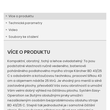
Více o produktu
Technické parametry
Video
Soubory ke stažení
VÍCE O PRODUKTU
Kompaktní, obratný, tichý a lehce ovladatelný: To jsou
podstatné vlastnosti ručně vedeného, bateriově
poháněného podlahového mycího stroje Kärcher BD 43/25
C s odsáváním a kotoučovou technikou, pracovní šířkou 43
cm a objemem nádrže 25 litrů. Je vhodný pro menší a silně
zastavěné plochy, přesvědčí Vás svou obratností a umožní
Vám velmi dobrý výhled na čištěnou plochu. Systém Easy-
Operation se žlutými obslužnými prvky umožní i
nezaškoleným osobám bezproblémovou obsluhu stroje
BD 43/25 C. Stejně tak jednoduché je i samotné čištění