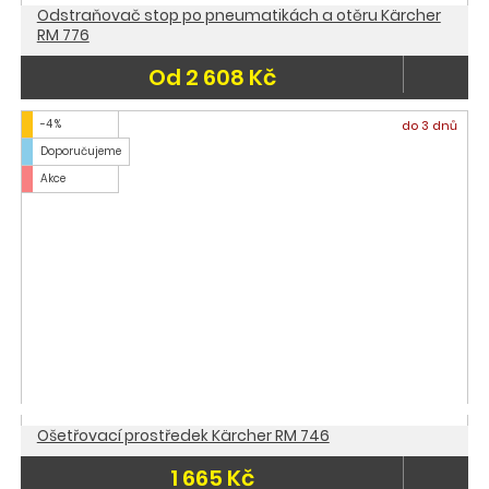
Odstraňovač stop po pneumatikách a otěru Kärcher
RM 776
Od 2 608 Kč
-4 %
do 3 dnů
Doporučujeme
Akce
Ošetřovací prostředek Kärcher RM 746
1 665 Kč