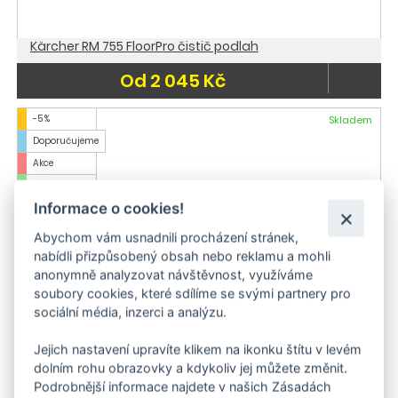
Kärcher RM 755 FloorPro čistič podlah
Od 2 045 Kč
-5 %
Skladem
Doporučujeme
Akce
Skladem
Informace o cookies!
Abychom vám usnadnili procházení stránek,
nabídli přizpůsobený obsah nebo reklamu a mohli
anonymně analyzovat návštěvnost, využíváme
soubory cookies, které sdílíme se svými partnery pro
sociální média, inzerci a analýzu.
Jejich nastavení upravíte klikem na ikonku štítu v levém
dolním rohu obrazovky a kdykoliv jej můžete změnit.
Kärcher RM 755 ES 20 l leštič podlah
Podrobnější informace najdete v našich Zásadách