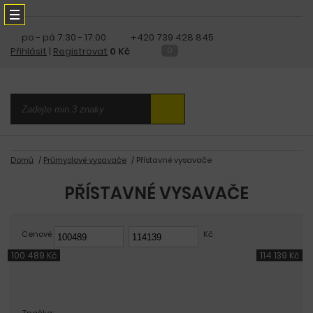
po - pá
7:30 - 17:00
+420 739 428 845
Přihlásit
|
Registrovat
0 Kč
0
Domů
Průmyslové vysavače
Přístavné vysavače
PŘÍSTAVNÉ VYSAVAČE
Cenové rozmezí
Kč
100 489 Kč
114 139 Kč