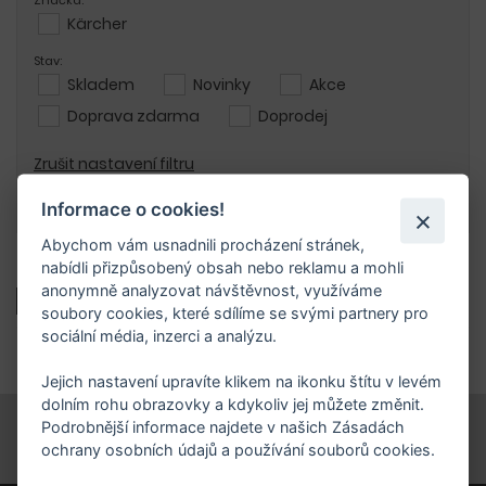
Značka:
Kärcher
Stav:
Skladem
Novinky
Akce
Doprava zdarma
Doprodej
Zrušit nastavení filtru
Informace o cookies!
Plošný výkon (m²/h):
Abychom vám usnadnili procházení stránek,
nabídli přizpůsobený obsah nebo reklamu a mohli
100 489 Kč
114 139 Kč
anonymně analyzovat návštěvnost, využíváme
Základní
soubory cookies, které sdílíme se svými partnery pro
Kč
sociální média, inzerci a analýzu.
Tlak (bar):
Jejich nastavení upravíte klikem na ikonku štítu v levém
dolním rohu obrazovky a kdykoliv jej můžete změnit.
100 489 Kč
114 139 Kč
Podrobnější informace najdete v našich Zásadách
ochrany osobních údajů a používání souborů cookies.
Kč