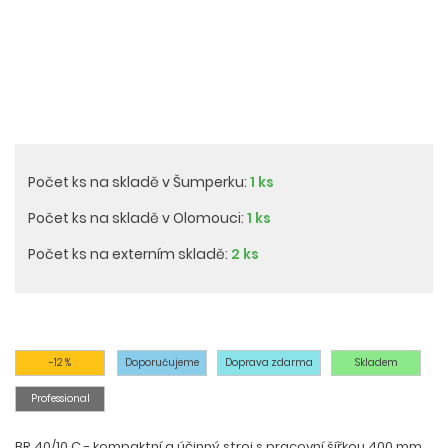
Počet ks na skladě v Šumperku:
1 ks
Počet ks na skladě v Olomouci:
1 ks
Počet ks na externím skladě:
2 ks
-12 %
Doporučujeme
Doprava zdarma
Skladem
Professional
BR 40/10 C - kompaktní a účinný stroj s pracovní šířkou 400 mm