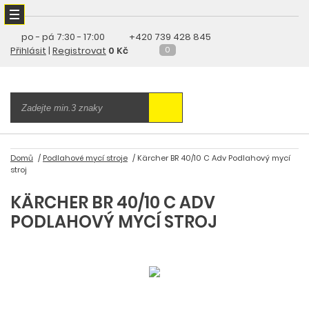
po - pá
7:30 - 17:00
+420 739 428 845
Přihlásit
|
Registrovat
0 Kč
0
Domů
Podlahové mycí stroje
Kärcher BR 40/10 C Adv Podlahový mycí
stroj
KÄRCHER BR 40/10 C ADV
PODLAHOVÝ MYCÍ STROJ