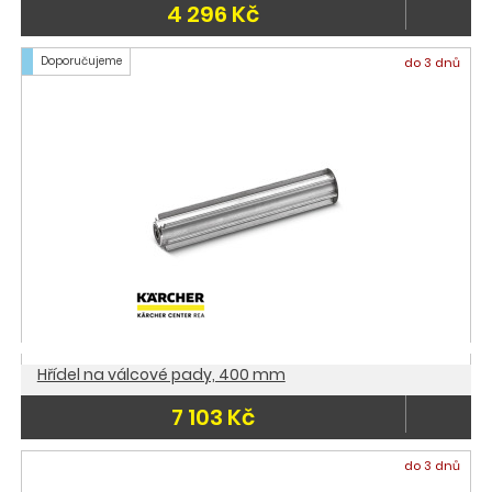
4 296 Kč
Doporučujeme
do 3 dnů
Hřídel na válcové pady, 400 mm
7 103 Kč
do 3 dnů