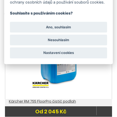
ochrany osobních údajů a používání souborů cookies.
Čistící prostředky
Souhlasíte s používáním cookies?
-20 %
Ano, souhlasím
Skladem
Doporučujeme
Nesouhlasím
Akce
Skladem
Nastavení cookies
Kärcher RM 755 FloorPro čistič podlah
Od 2 045 Kč