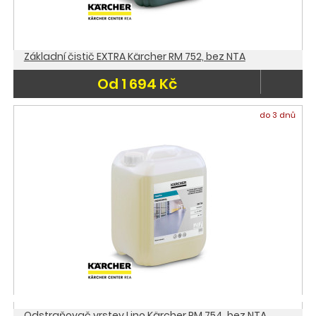
Základní čistič EXTRA Kärcher RM 752, bez NTA
Od 1 694 Kč
do 3 dnů
Odstraňovač vrstev Lino Kärcher RM 754, bez NTA