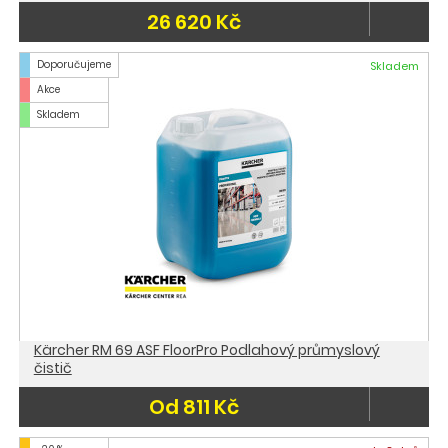
26 620 Kč
Doporučujeme
Skladem
Akce
Skladem
Kärcher RM 69 ASF FloorPro Podlahový průmyslový
čistič
Od 811 Kč