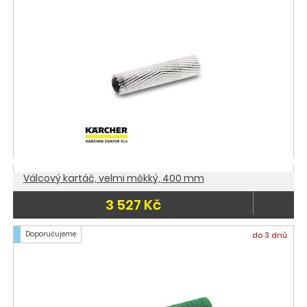
Válcový kartáč, velmi měkký, 400 mm
3 527 Kč
Doporučujeme
do 3 dnů