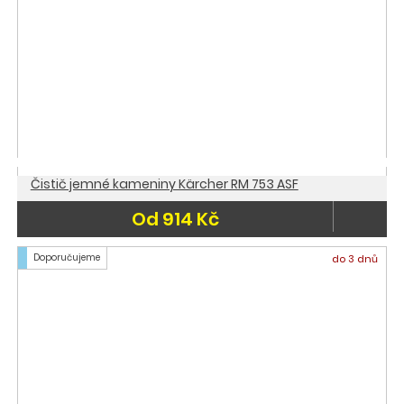
Čistič jemné kameniny Kärcher RM 753 ASF
Od 914 Kč
Doporučujeme
do 3 dnů