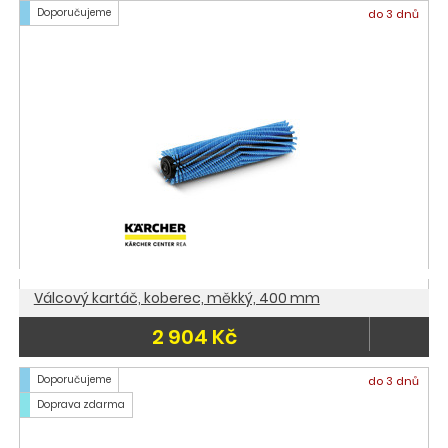
Doporučujeme
do 3 dnů
Válcový kartáč, koberec, měkký, 400 mm
2 904 Kč
Doporučujeme
do 3 dnů
Doprava zdarma