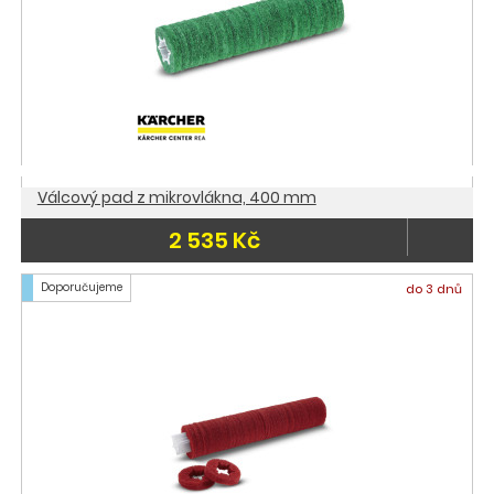
Válcový pad z mikrovlákna, 400 mm
2 535 Kč
Doporučujeme
do 3 dnů