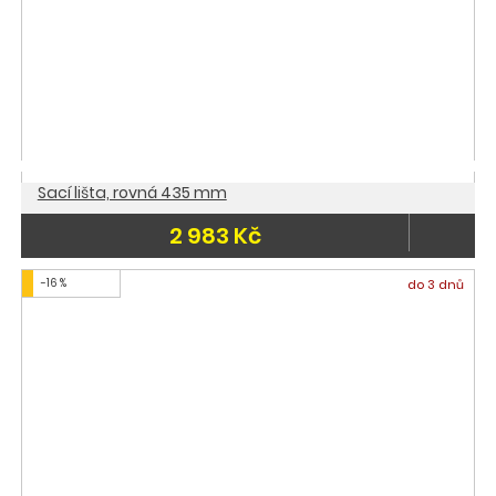
Sací lišta, rovná 435 mm
2 983 Kč
-16 %
do 3 dnů