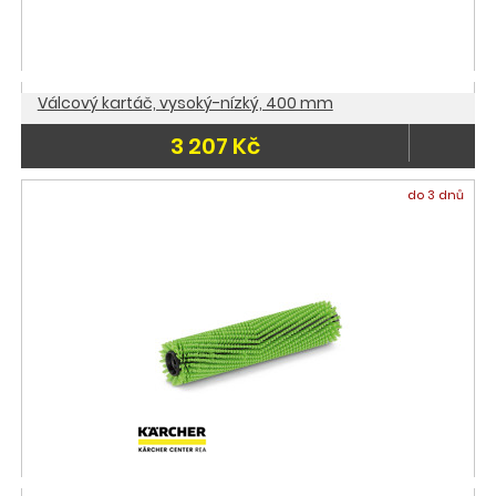
Válcový kartáč, vysoký-nízký, 400 mm
3 207 Kč
do 3 dnů