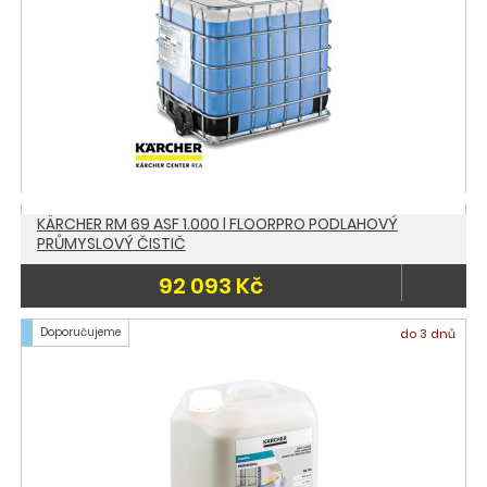
KÄRCHER RM 69 ASF 1.000 l FLOORPRO PODLAHOVÝ
PRŮMYSLOVÝ ČISTIČ
92 093 Kč
Doporučujeme
do 3 dnů