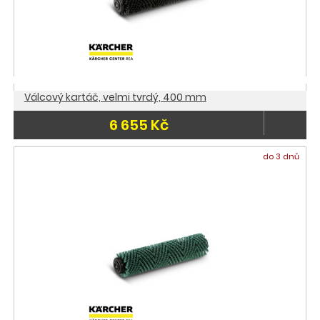
Válcový kartáč, velmi tvrdý, 400 mm
6 655 Kč
do 3 dnů