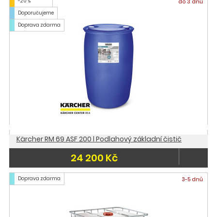
-20 %
do 3 dnů
Doporučujeme
Doprava zdarma
Kärcher RM 69 ASF 200 l Podlahový základní čistič
24 200 Kč
Doprava zdarma
3-5 dnů