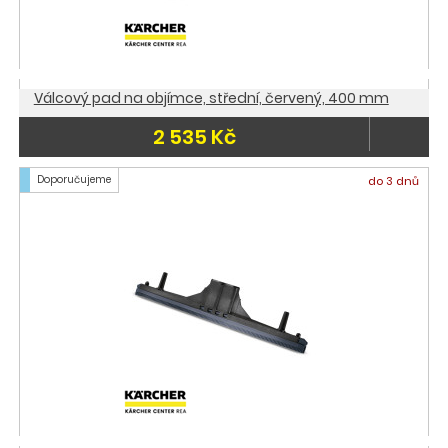
Válcový pad na objímce, střední, červený, 400 mm
2 535 Kč
Doporučujeme
do 3 dnů