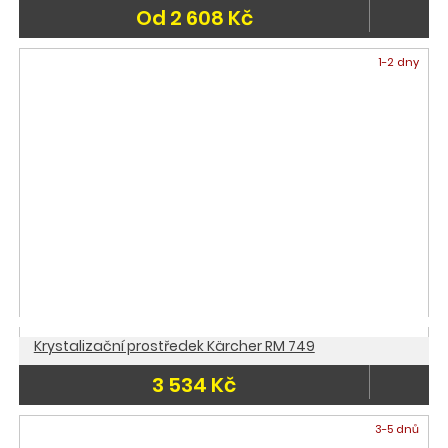
Od 2 608 Kč
1-2 dny
Krystalizační prostředek Kärcher RM 749
3 534 Kč
3-5 dnů