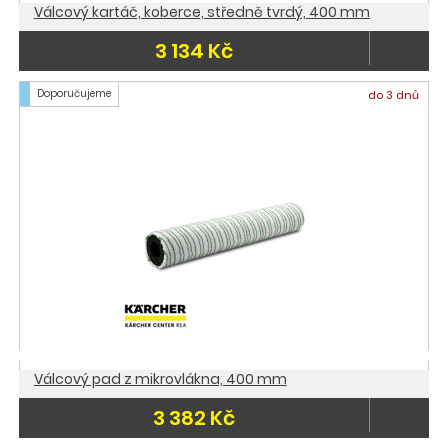
Válcový kartáč, koberce, středně tvrdý, 400 mm
3 134 Kč
Doporučujeme
do 3 dnů
Válcový pad z mikrovlákna, 400 mm
3 382 Kč