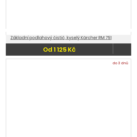
Základní podlahový čistič, kyselý Kärcher RM 751
Od 1 125 Kč
do 3 dnů