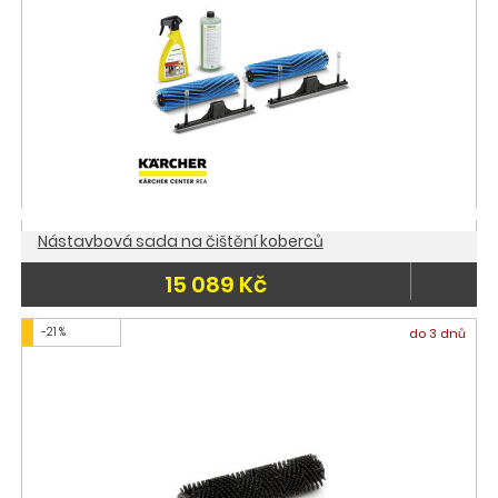
Nástavbová sada na čištění koberců
15 089 Kč
-21 %
do 3 dnů