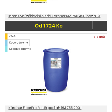
Intenzivní základní čistič Kärcher RM 750 ASF, bez NTA
Od 1 724 Kč
-24 %
3-5 dnů
Doporučujeme
Doprava zdarma
Kärcher FloorPro čistič podlah RM 755 200 l