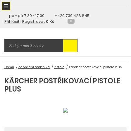
po - pá
7:30 - 17:00
+420 739 428 845
Přihlásit
|
Registrovat
0 Kč
0
Domů
Zahradní technika
Pistole
Kärcher postřikovací pistole Plus
KÄRCHER POSTŘIKOVACÍ PISTOLE
PLUS