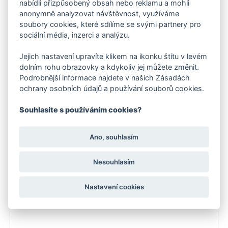
nabídli přizpůsobený obsah nebo reklamu a mohli
anonymně analyzovat návštěvnost, využíváme
soubory cookies, které sdílíme se svými partnery pro
sociální média, inzerci a analýzu.
Jejich nastavení upravíte klikem na ikonku štítu v levém
dolním rohu obrazovky a kdykoliv jej můžete změnit.
Podrobnější informace najdete v našich Zásadách
Kärcher Zahradní Hadice Performance Plus (3/4 - 50
ochrany osobních údajů a používání souborů cookies.
m)
3 025 Kč
Souhlasíte s používáním cookies?
Ano, souhlasím
Související produkty
Nesouhlasím
Doporučujeme
Skladem
Nastavení cookies
Skladem