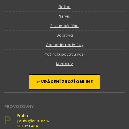
Platba
Servis
Reklamační řád
Doprava
Obchodní podmínky
Proč nakupovat u nás?
Kontakty
↩ VRÁCENÍ ZBOŽÍ ONLINE
PROVOZOVNY
P
Praha
praha@rea-cz.cz
281 923 434