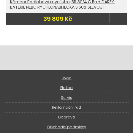
Kärcher Podlahový mycí stroj BR 30/4 C Bp + DÁREK:
BATERIE NEBO RYCHLONABÍJEČKA S 50% SLEVOU!
39 809 Kč
Úvod
Platba
Servis
Reklamační řád
Doprava
Obchodní podmínky