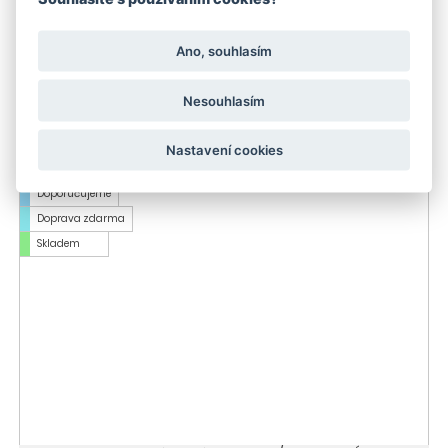
Ano, souhlasím
Kärcher Podlahový mycí stroj BR 30/4 C Bp Pack
Nesouhlasím
49 489 Kč
Nastavení cookies
-9 %
Skladem
Doporučujeme
Doprava zdarma
Skladem