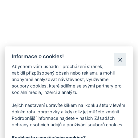
Kärcher BR 30/4 C Adv Podlahový mycí stroj
Informace o cookies!
43 560 Kč
Abychom vám usnadnili procházení stránek,
nabídli přizpůsobený obsah nebo reklamu a mohli
-10 %
do 3 dnů
anonymně analyzovat návštěvnost, využíváme
Doporučujeme
soubory cookies, které sdílíme se svými partnery pro
sociální média, inzerci a analýzu.
Doprava zdarma
Jejich nastavení upravíte klikem na ikonku štítu v levém
dolním rohu obrazovky a kdykoliv jej můžete změnit.
Podrobnější informace najdete v našich Zásadách
ochrany osobních údajů a používání souborů cookies.
Souhlasíte s používáním cookies?