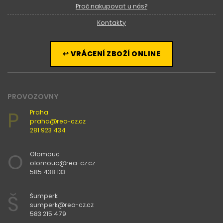
Proč nakupovat u nás?
Kontakty
↩ VRÁCENÍ ZBOŽÍ ONLINE
PROVOZOVNY
P
Praha
praha@rea-cz.cz
281 923 434
O
Olomouc
olomouc@rea-cz.cz
585 438 133
Š
Šumperk
sumperk@rea-cz.cz
583 215 479