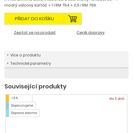
modrý válcový kartáč + 1 l RM 764 + 0,5 l RM 769.
PŘIDAT DO KOŠÍKU
Zeptat se na produkt
Ceník dopravy
Více o produktu
Technické parametry
Související produkty
-13 %
do 3 dnů
Doporučujeme
Doprava zdarma