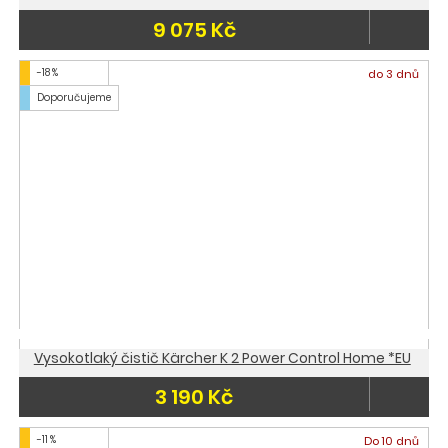
9 075 Kč
-18 %
do 3 dnů
Doporučujeme
Vysokotlaký čistič Kärcher K 2 Power Control Home *EU
3 190 Kč
-11 %
Do 10 dnů