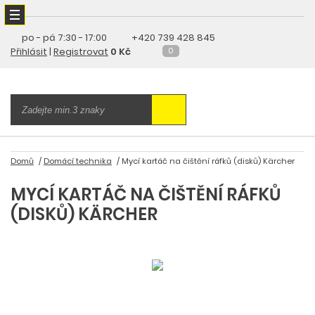
po - pá
7:30 - 17:00
+420 739 428 845
Přihlásit
|
Registrovat
0 Kč
0
Domů
Domácí technika
Mycí kartáč na čištění ráfků (disků) Kärcher
MYCÍ KARTÁČ NA ČIŠTĚNÍ RÁFKŮ
(DISKŮ) KÄRCHER