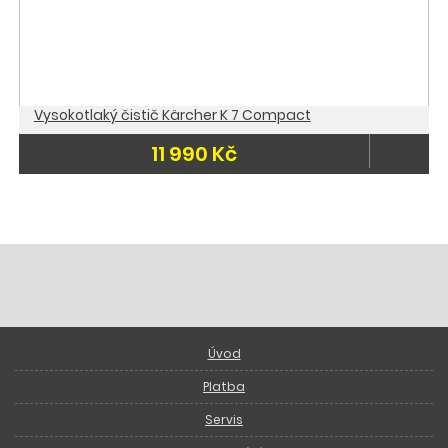
Vysokotlaký čistič Kärcher K 7 Compact
11 990 Kč
Úvod
Platba
Servis