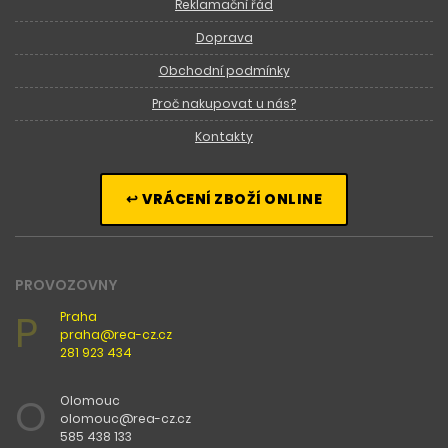
Reklamační řád
Doprava
Obchodní podmínky
Proč nakupovat u nás?
Kontakty
↩ VRÁCENÍ ZBOŽÍ ONLINE
PROVOZOVNY
P
Praha
praha@rea-cz.cz
281 923 434
O
Olomouc
olomouc@rea-cz.cz
585 438 133