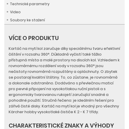
Technické parametry
Video
Soubory ke stažení
VÍCE O PRODUKTU
Kartáč na mytí kol zaručuje díky speciálnímu tvaru efektivní
čištění v rozsahu 360°. Důkladně vyčistí také těžko
přístupná místa a malé prostory na discích kol. Vzhledem k
rovnoměrnému rozdělení vody v rozsahu 360° jsou
nečistoty rovnoměrně rozpuštěny a opláchnuty. O zbytek
se postarají kvalitní štětiny. To, co zůstane, je rovnoměrně
a dokonale odstraněno. Dodáváno s převlečnou maticí
pro pevné připojení na vysokotlakou ruční pistoli a s
ergonomicky tvarovanou rukojetí zaručující snadné a
pohodlné použití. Stručně řečeno: je ideálním řešení pro
zářivě čisté disky. Kartáč na mytí kol je vhodný pro všechny
Kärcher hobby vysokotlaké čističe K 2 - K 7 třídy.
CHARAKTERISTICKÉ ZNAKY A VÝHODY