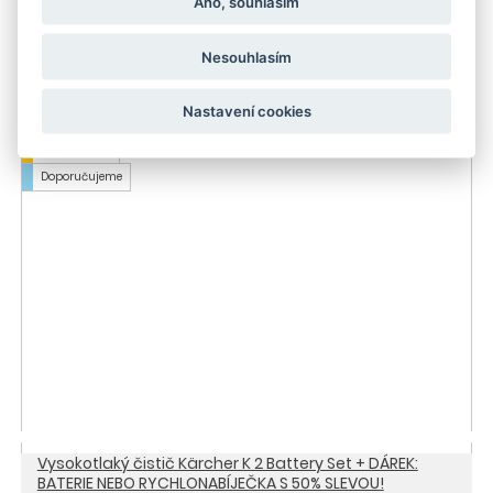
Ano, souhlasím
Nesouhlasím
Vysokotlaký čistič Kärcher K 2 Power Control
2 730 Kč
Nastavení cookies
-13 %
do 3 dnů
Doporučujeme
Vysokotlaký čistič Kärcher K 2 Battery Set + DÁREK:
BATERIE NEBO RYCHLONABÍJEČKA S 50% SLEVOU!