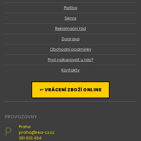
Platba
Servis
Reklamační řád
Doprava
Obchodní podmínky
Proč nakupovat u nás?
Kontakty
↩ VRÁCENÍ ZBOŽÍ ONLINE
PROVOZOVNY
P
Praha
praha@rea-cz.cz
281 923 434