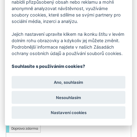
nabídli přizpůsobený obsah nebo reklamu a mohli
Doprava zdarma
anonymně analyzovat návštěvnost, využíváme
Skladem
soubory cookies, které sdílíme se svými partnery pro
sociální média, inzerci a analýzu.
Jejich nastavení upravíte klikem na ikonku štítu v levém
dolním rohu obrazovky a kdykoliv jej můžete změnit.
Podrobnější informace najdete v našich Zásadách
ochrany osobních údajů a používání souborů cookies.
Souhlasíte s používáním cookies?
Podlahový mycí stroj s odsáváním BD 50/50 C Bp
Classic
Ano, souhlasím
84 579 Kč
Nesouhlasím
-13 %
do 3 dnů
Nastavení cookies
Doporučujeme
Akce
Doprava zdarma