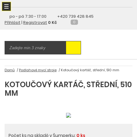
po - pá
7:30 - 17:00
+420 739 428 845
Přihlásit
|
Registrovat
0 Kč
0
Domů
Podlahové mycí stroje
Kotoučový kartáč, střední, 510 mm
KOTOUČOVÝ KARTÁČ, STŘEDNÍ, 510
MM
Počet ks na skladě v Šumperku:
0 ks