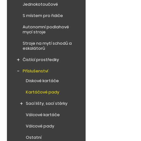
Jednokotoučové
S místem pro řidiče
Autonomní podlahové
mycí stroje
Stroje na mytí schodů a
eskalátorů
Čistící prostředky
Příslušenství
Diskové kartáče
Kartáčové pady
Sací lišty, sací stěrky
Válcové kartáče
Válcové pady
Ostatní