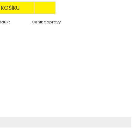
 KOŠÍKU
odukt
Ceník dopravy