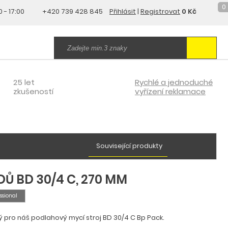
0
0 - 17:00
+420 739 428 845
Přihlásit
|
Registrovat
0 Kč
25 let
Rychlé a jednoduché
zkušeností
vyřízení reklamace
Související produkty
Ů BD 30/4 C, 270 MM
ssional
pro náš podlahový mycí stroj BD 30/4 C Bp Pack.