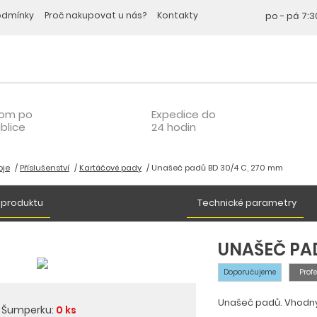
odmínky
Proč nakupovat u nás?
Kontakty
po - pá
7:3
oom po
Expedice do
blice
24 hodin
oje
Příslušenství
Kartáčové pady
Unašeč padů BD 30/4 C, 270 mm
 produktu
Technické parametry
UNAŠEČ PAD
Doporučujeme
Profe
Unašeč padů. Vhodný 
v Šumperku:
0 ks