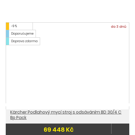
-9 %
do 3 dnů
Doporučujeme
Doprava zdarma
Kärcher Podlahový mycí stroj s odsáváním BD 30/4 C
Bp Pack
69 448 Kč