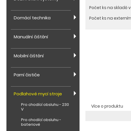
Počet ks na skladě 
Domácí technika
Počet ks na externí
Manuální čištění
Mobilní čištění
Parní čističe
Podlahové mycí stroje
Pro chodící obsluhu - 230
Více o produktu
V
Pro chodící obsluhu -
bateriové