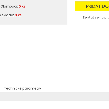
PŘIDAT DO
v Olomouci:
0 ks
m skladě:
0 ks
Zeptat se na pr
Technické parametry