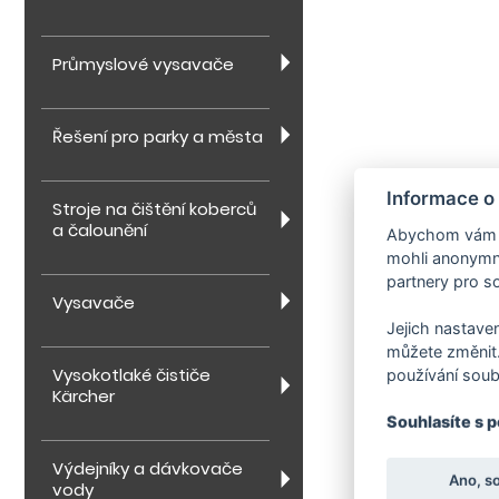
Průmyslové vysavače
Řešení pro parky a města
Informace o
Stroje na čištění koberců
a čalounění
Abychom vám us
mohli anonymně
partnery pro so
Vysavače
Jejich nastaven
můžete změnit.
Vysokotlaké čističe
používání soub
Kärcher
Souhlasíte s 
Výdejníky a dávkovače
Ano, s
vody