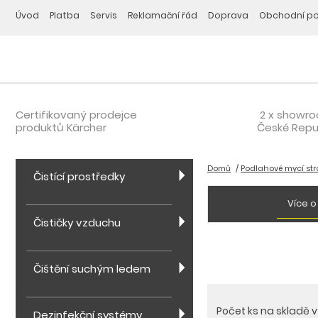
Úvod
Platba
Servis
Reklamační řád
Doprava
Obchodní p
Certifikovaný prodejce
2 x showr
produktů Kärcher
České Repu
Domů
Podlahové mycí str
Čistící prostředky
Více o
Čističky vzduchu
Čištění suchým ledem
Počet ks na skladě 
Dezinfekční systémy