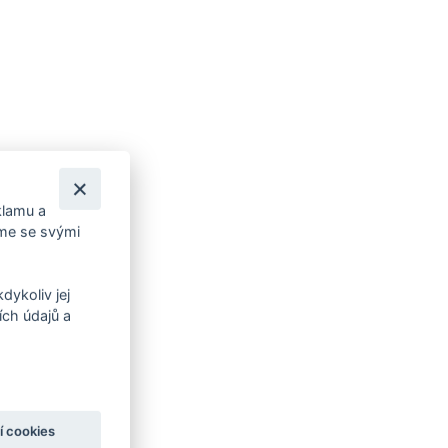
klamu a
íme se svými
dykoliv jej
ch údajů a
í cookies