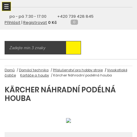
po - pá
7:30 - 17:00
+420 739 428 845
Přihlásit
|
Registrovat
0 Kč
0
Domů
Domácí technika
Příslušenství pro hobby stroje
Vysokotlaké
čističe
Kartáče a houby
Kärcher Náhradní podélná houba
KÄRCHER NÁHRADNÍ PODÉLNÁ
HOUBA