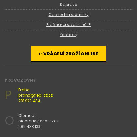
Doprava
Obchodní podmínky
Proč nakupovat u nás?
Kontakty
↩ VRÁCENÍ ZBOŽÍ ONLINE
PROVOZOVNY
P
Praha
praha@rea-cz.cz
281 923 434
O
Olomouc
olomouc@rea-cz.cz
585 438 133