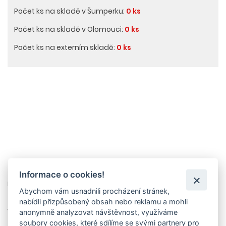
Počet ks na skladě v Šumperku:
0 ks
Počet ks na skladě v Olomouci:
0 ks
Počet ks na externím skladě:
0 ks
Informace o cookies!
Náhradní podélná houba pro mycí houbu.
Abychom vám usnadnili procházení stránek,
Tento produkt již bohužel není v nabídce.
nabídli přizpůsobený obsah nebo reklamu a mohli
Vyberte si prosím alternativní produkt z naší nabídky
anonymně analyzovat návštěvnost, využíváme
klikem na tlačítko níže
soubory cookies, které sdílíme se svými partnery pro