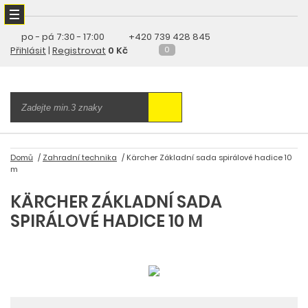
po - pá
7:30 - 17:00
+420 739 428 845
Přihlásit
|
Registrovat
0 Kč
0
Domů
Zahradní technika
Kärcher Základní sada spirálové hadice 10
m
KÄRCHER ZÁKLADNÍ SADA
SPIRÁLOVÉ HADICE 10 M