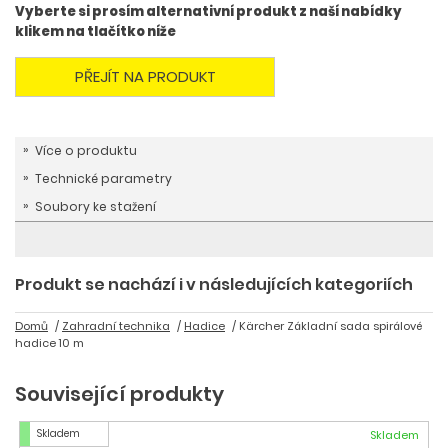
Vyberte si prosím alternativní produkt z naší nabídky
klikem na tlačítko níže
PŘEJÍT NA PRODUKT
Více o produktu
Technické parametry
Soubory ke stažení
Produkt se nachází i v následujících kategoriích
Domů
Zahradní technika
Hadice
Kärcher Základní sada spirálové
hadice 10 m
Související produkty
Skladem
Skladem