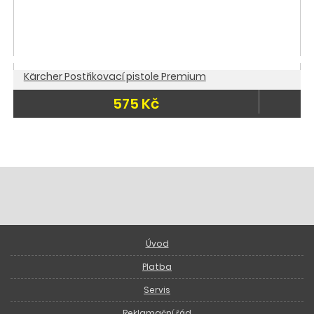
Kärcher Postřikovací pistole Premium
575 Kč
Úvod
Platba
Servis
Reklamační řád