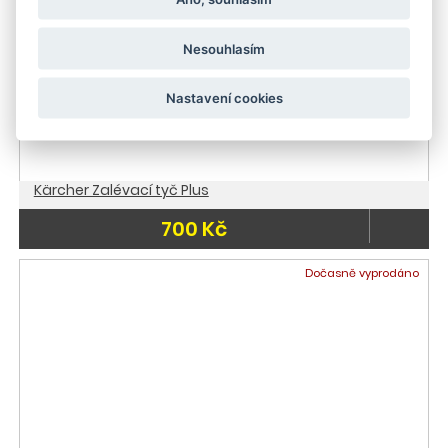
Nesouhlasím
Nastavení cookies
Kärcher Zalévací tyč Plus
700 Kč
Dočasně vyprodáno