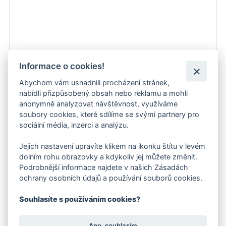
Informace o cookies!
Abychom vám usnadnili procházení stránek,
nabídli přizpůsobený obsah nebo reklamu a mohli
anonymně analyzovat návštěvnost, využíváme
soubory cookies, které sdílíme se svými partnery pro
sociální média, inzerci a analýzu.
Kärcher Univerzální opravka hadice
Jejich nastavení upravíte klikem na ikonku štítu v levém
130 Kč
dolním rohu obrazovky a kdykoliv jej můžete změnit.
Podrobnější informace najdete v našich Zásadách
ochrany osobních údajů a používání souborů cookies.
Skladem
Skladem
Souhlasíte s používáním cookies?
Ano, souhlasím