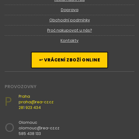
Doprava
Obchodní podmínky
Proč nakupovat u nás?
Kontakty
↩ VRÁCENÍ ZBOŽÍ ONLINE
PROVOZOVNY
P
Praha
praha@rea-cz.cz
281 923 434
O
Olomouc
olomouc@rea-cz.cz
585 438 133