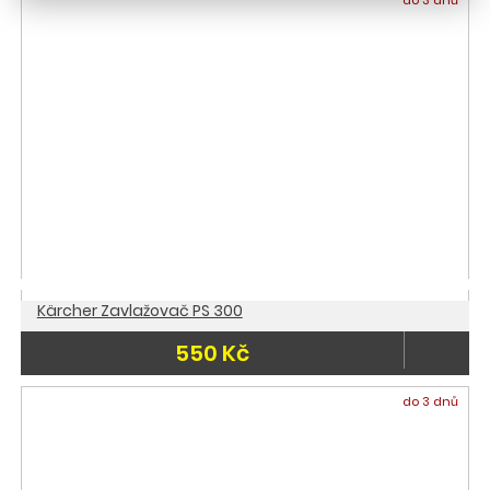
do 3 dnů
Kärcher Zavlažovač PS 300
550 Kč
do 3 dnů