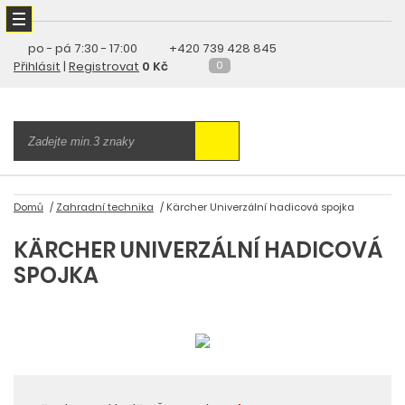
po - pá
7:30 - 17:00
+420 739 428 845
Přihlásit
|
Registrovat
0 Kč
0
Domů
Zahradní technika
Kärcher Univerzální hadicová spojka
KÄRCHER UNIVERZÁLNÍ HADICOVÁ
SPOJKA