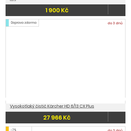
1 900 Kč
Doprava zdarma
do 3 dnů
Vysokotlaký čistič Kärcher HD 6/13 CX Plus
27 966 Kč
-7 %
do 3 dnů