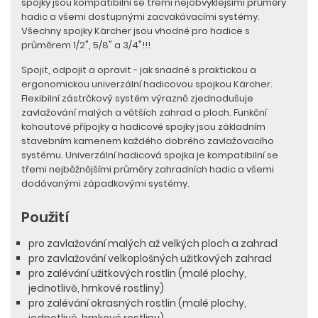
spojky jsou kompatibilní se třemi nejobvyklejšími průměry
hadic a všemi dostupnými zacvakávacími systémy.
Všechny spojky Kärcher jsou vhodné pro hadice s
průměrem 1/2", 5/8" a 3/4"!!!
Spojit, odpojit a opravit - jak snadné s praktickou a
ergonomickou univerzální hadicovou spojkou Kärcher.
Flexibilní zástrčkový systém výrazně zjednodušuje
zavlažování malých a větších zahrad a ploch. Funkční
kohoutové přípojky a hadicové spojky jsou základním
stavebním kamenem každého dobrého zavlažovacího
systému. Univerzální hadicová spojka je kompatibilní se
třemi nejběžnějšími průměry zahradních hadic a všemi
dodávanými západkovými systémy.
Použití
pro zavlažování malých až velkých ploch a zahrad
pro zavlažování velkoplošných užitkových zahrad
pro zalévání užitkových rostlin (malé plochy,
jednotlivě, hrnkové rostliny)
pro zalévání okrasných rostlin (malé plochy,