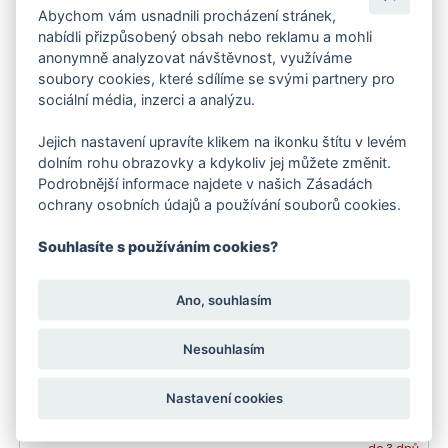
2 747 Kč
Abychom vám usnadnili procházení stránek,
nabídli přizpůsobený obsah nebo reklamu a mohli
anonymně analyzovat návštěvnost, využíváme
-17 %
do 3 dnů
soubory cookies, které sdílíme se svými partnery pro
Doporučujeme
sociální média, inzerci a analýzu.
Jejich nastavení upravíte klikem na ikonku štítu v levém
dolním rohu obrazovky a kdykoliv jej můžete změnit.
Podrobnější informace najdete v našich Zásadách
ochrany osobních údajů a používání souborů cookies.
Souhlasíte s používáním cookies?
Ano, souhlasím
Kärcher Zahradní Hadice Performance Plus (3/4 - 50
Nesouhlasím
m)
Nastavení cookies
3 025 Kč