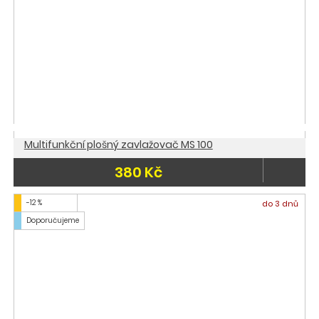
Multifunkční plošný zavlažovač MS 100
380 Kč
-12 %
do 3 dnů
Doporučujeme