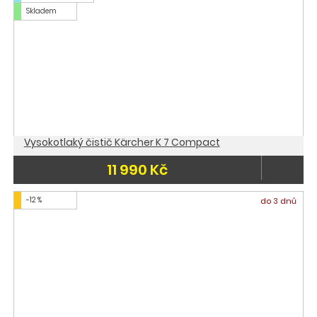
Skladem
Vysokotlaký čistič Kärcher K 7 Compact
11 990 Kč
-12 %
do 3 dnů