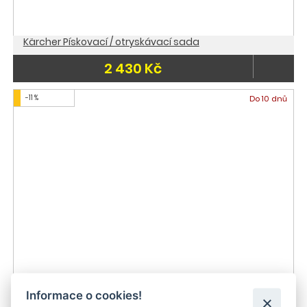
Kärcher Pískovací / otryskávací sada
2 430 Kč
-11 %
Do 10 dnů
Vysokotlaký čistič Kärcher K 2
Informace o cookies!