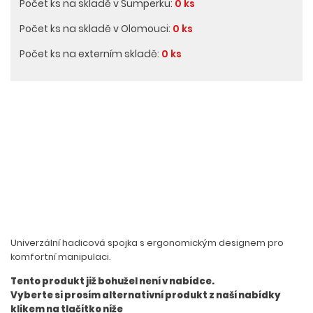
Počet ks na skladě v Šumperku:
0 ks
Počet ks na skladě v Olomouci:
0 ks
Počet ks na externím skladě:
0 ks
Univerzální hadicová spojka s ergonomickým designem pro
komfortní manipulaci.
Tento produkt již bohužel není v nabídce.
Vyberte si prosím alternativní produkt z naší nabídky
klikem na tlačítko níže