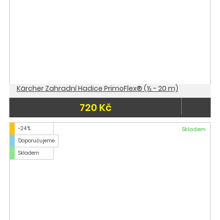
Kärcher Zahradní Hadice PrimoFlex® (½ - 20 m)
720 Kč
-24 %
Skladem
Doporučujeme
Skladem