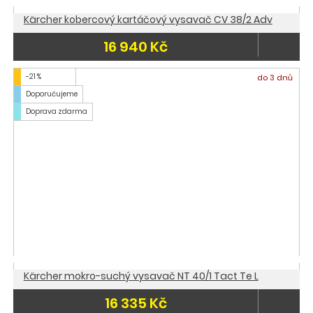
Kärcher kobercový kartáčový vysavač CV 38/2 Adv
16 940 Kč
-21 %
do 3 dnů
Doporučujeme
Doprava zdarma
Kärcher mokro-suchý vysavač NT 40/1 Tact Te L
16 335 Kč