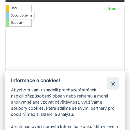
-15 %
Skladem
Doporučujeme
Skladem
Informace o cookies!
Abychom vám usnadnili procházení stránek,
Mokro-suchý vysavač Kärcher NT 22/1 Ap L
nabídli přizpůsobený obsah nebo reklamu a mohli
4 840 Kč
anonymně analyzovat návštěvnost, využíváme
soubory cookies, které sdílíme se svými partnery pro
sociální média, inzerci a analýzu.
-23 %
do 3 dnů
Doporučujeme
Jejich nastavení upravíte klikem na ikonku štítu v levém