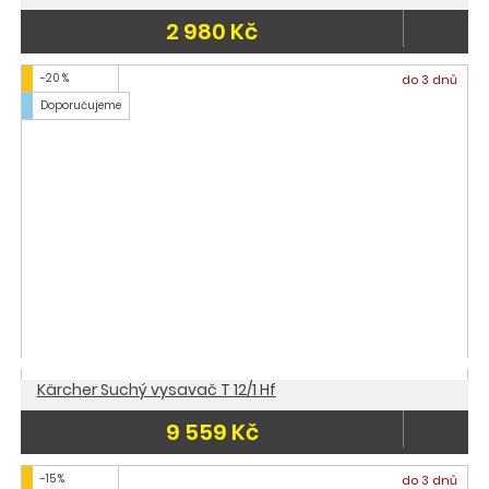
2 980 Kč
-20 %
do 3 dnů
Doporučujeme
Kärcher Suchý vysavač T 12/1 Hf
9 559 Kč
-15 %
do 3 dnů