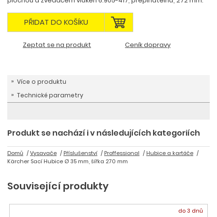
plochou a zvedačem vláken 6.905-417, přepínatelná, 272 mm.
PŘIDAT DO KOŠÍKU
Zeptat se na produkt
Ceník dopravy
Více o produktu
Technické parametry
Produkt se nachází i v následujících kategoriích
Domů
Vysavače
Příslušenství
Proffessional
Hubice a kartáče
Kärcher Sací Hubice Ø 35 mm, šířka 270 mm
Související produkty
do 3 dnů