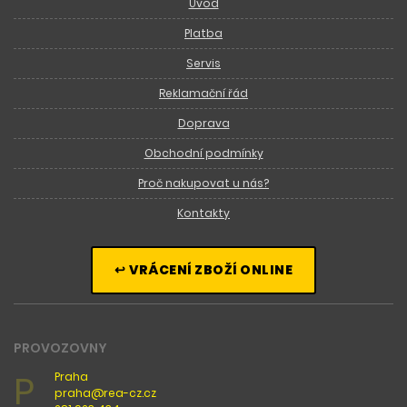
Úvod
Platba
Servis
Reklamační řád
Doprava
Obchodní podmínky
Proč nakupovat u nás?
Kontakty
↩ VRÁCENÍ ZBOŽÍ ONLINE
PROVOZOVNY
P
Praha
praha@rea-cz.cz