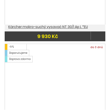
Kärcher mokro-suchý vysavač NT 30/1 Ap L *EU
9 930 Kč
-9 %
do 3 dnů
Doporučujeme
Doprava zdarma