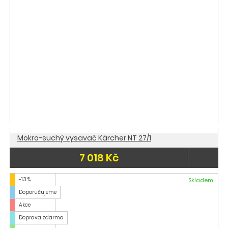
Mokro-suchý vysavač Kärcher NT 27/1
7 018 Kč
-13 %
Skladem
Doporučujeme
Akce
Doprava zdarma