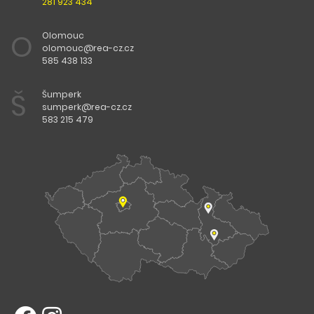
281 923 434
O
Olomouc
olomouc@rea-cz.cz
585 438 133
Š
Šumperk
sumperk@rea-cz.cz
583 215 479