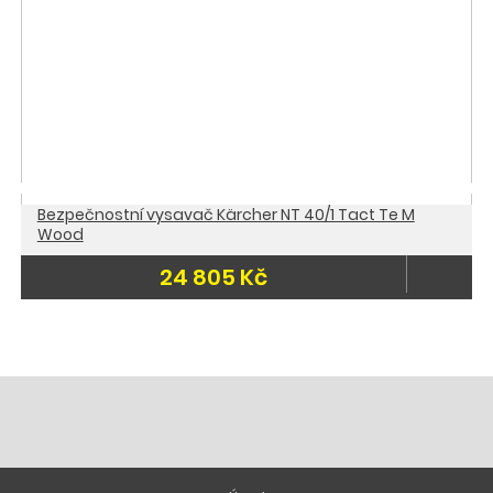
Bezpečnostní vysavač Kärcher NT 40/1 Tact Te M
Wood
24 805 Kč