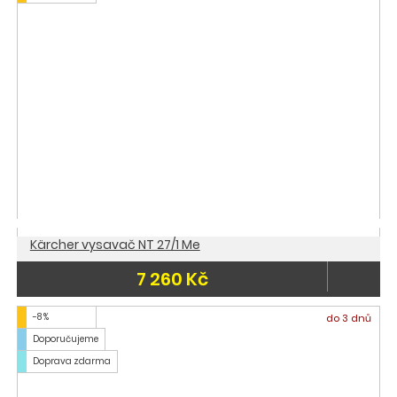
Kärcher vysavač NT 27/1 Me
7 260 Kč
-8 %
do 3 dnů
Doporučujeme
Doprava zdarma