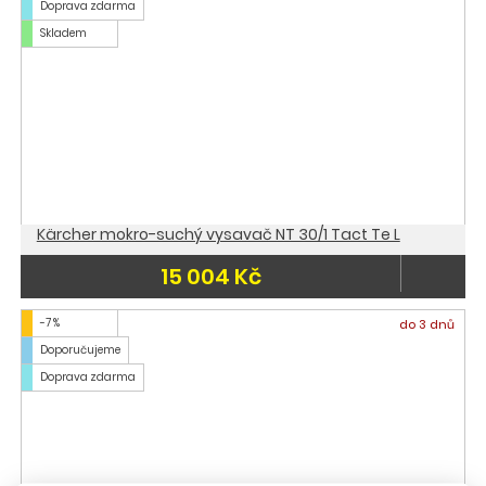
Doprava zdarma
Skladem
Kärcher mokro-suchý vysavač NT 30/1 Tact Te L
15 004 Kč
-7 %
do 3 dnů
Doporučujeme
Doprava zdarma