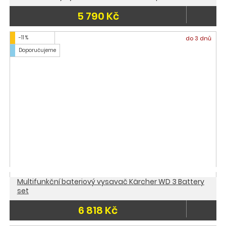
5 790 Kč
-11 %
do 3 dnů
Doporučujeme
Multifunkční bateriový vysavač Kärcher WD 3 Battery
set
6 818 Kč