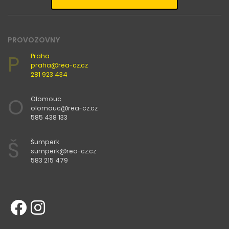
PROVOZOVNY
P
Praha
praha@rea-cz.cz
281 923 434
O
Olomouc
olomouc@rea-cz.cz
585 438 133
Š
Šumperk
sumperk@rea-cz.cz
583 215 479