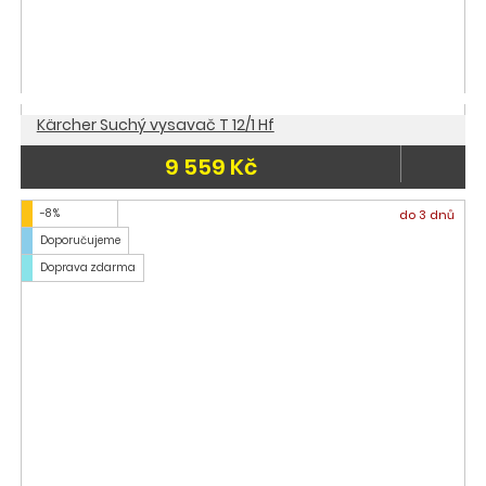
Kärcher Suchý vysavač T 12/1 Hf
9 559 Kč
-8 %
do 3 dnů
Doporučujeme
Doprava zdarma