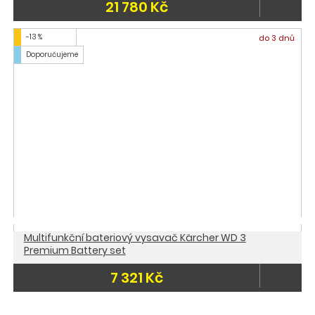
21 780 Kč
-13 %
do 3 dnů
Doporučujeme
Multifunkční bateriový vysavač Kärcher WD 3
Premium Battery set
7 321 Kč