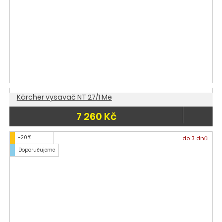
Kärcher vysavač NT 27/1 Me
7 260 Kč
-20 %
do 3 dnů
Doporučujeme