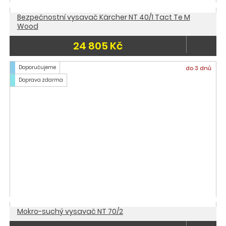
Bezpečnostní vysavač Kärcher NT 40/1 Tact Te M
Wood
24 805 Kč
Doporučujeme
do 3 dnů
Doprava zdarma
Mokro-suchý vysavač NT 70/2