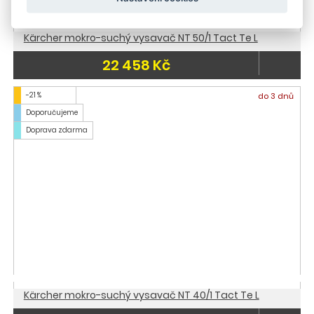
Kärcher mokro-suchý vysavač NT 50/1 Tact Te L
22 458 Kč
-21 %
do 3 dnů
Doporučujeme
Doprava zdarma
Kärcher mokro-suchý vysavač NT 40/1 Tact Te L