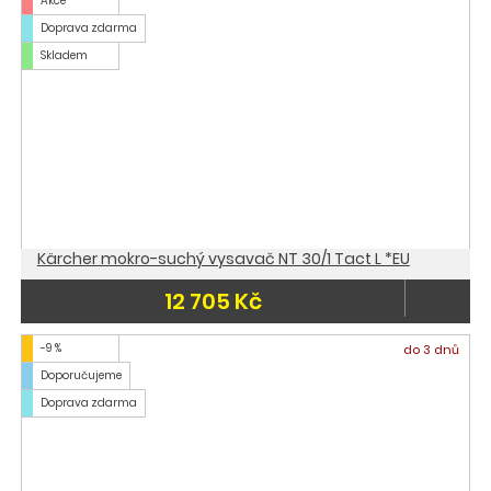
Akce
Doprava zdarma
Skladem
Kärcher mokro-suchý vysavač NT 30/1 Tact L *EU
12 705 Kč
-9 %
do 3 dnů
Doporučujeme
Doprava zdarma