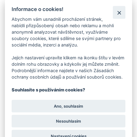
Informace o cookies!
Abychom vám usnadnili procházení stránek,
nabídli přizpůsobený obsah nebo reklamu a mohli
anonymně analyzovat návštěvnost, využíváme
soubory cookies, které sdílíme se svými partnery pro
Kärcher mokro-suchý vysavač NT 40/1 Ap L *EU
sociální média, inzerci a analýzu.
13 310 Kč
Jejich nastavení upravíte klikem na ikonku štítu v levém
dolním rohu obrazovky a kdykoliv jej můžete změnit.
-12 %
Skladem
Podrobnější informace najdete v našich Zásadách
Doporučujeme
ochrany osobních údajů a používání souborů cookies.
Doprava zdarma
Skladem
Souhlasíte s používáním cookies?
Ano, souhlasím
Nesouhlasím
Nastavení cookies