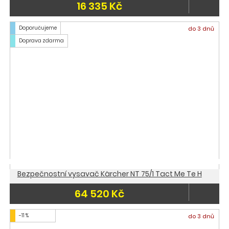
16 335 Kč
Doporučujeme
do 3 dnů
Doprava zdarma
Bezpečnostní vysavač Kärcher NT 75/1 Tact Me Te H
64 520 Kč
-11 %
do 3 dnů