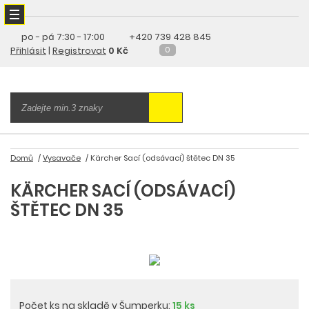
po - pá
7:30 - 17:00
+420 739 428 845
Přihlásit
|
Registrovat
0 Kč
0
Domů
Vysavače
Kärcher Sací (odsávací) štětec DN 35
KÄRCHER SACÍ (ODSÁVACÍ)
ŠTĚTEC DN 35
Počet ks na skladě v Šumperku:
15 ks