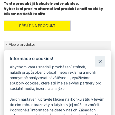
Tento produkt již bohužel není v nabídce.
Vyberte si prosím alternativní produkt z naší nabídky
klikem na tlačítko níže
PŘEJÍT NA PRODUKT
Více o produktu
Technické parametry
Informace o cookies!
Abychom vám usnadnili procházení stránek,
Produkt se nachází i v následujících kategoriích
nabídli přizpůsobený obsah nebo reklamu a mohli
anonymně analyzovat návštěvnost, využíváme
Domů
Parní čističe
Příslušenství
Kärcher Kulatý kartáč se škrabkou
soubory cookies, které sdílíme se svými partnery pro
sociální média, inzerci a analýzu.
Domů
Domácí technika
Příslušenství pro hobby stroje
Parní čističe
Kärcher Kulatý kartáč se škrabkou
Jejich nastavení upravíte klikem na ikonku štítu v levém
dolním rohu obrazovky a kdykoliv jej můžete změnit.
Související produkty
Podrobnější informace najdete v našich Zásadách