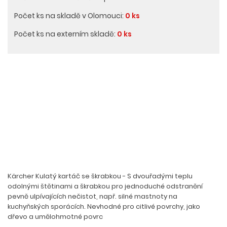
Počet ks na skladě v Olomouci:
0 ks
Počet ks na externím skladě:
0 ks
Kärcher Kulatý kartáč se škrabkou - S dvouřadými teplu
odolnými štětinami a škrabkou pro jednoduché odstranění
pevně ulpívajících nečistot, např. silné mastnoty na
kuchyňských sporácích. Nevhodné pro citlivé povrchy, jako
dřevo a umělohmotné povrc