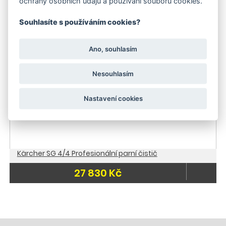
ochrany osobních údajů a používání souborů cookies.
-11 %
Skladem
Souhlasíte s používáním cookies?
Doporučujeme
Akce
Doprava zdarma
Ano, souhlasím
Skladem
Nesouhlasím
Nastavení cookies
Kärcher SG 4/4 Profesionální parní čistič
27 830 Kč