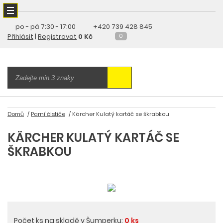
po - pá
7:30 - 17:00
+420 739 428 845
Přihlásit
|
Registrovat
0 Kč
0
Domů
Parní čističe
Kärcher Kulatý kartáč se škrabkou
KÄRCHER KULATÝ KARTÁČ SE
ŠKRABKOU
Počet ks na skladě v Šumperku:
0 ks