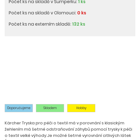
Počet ks na skladě v Šumperku:
1 ks
Počet ks na skladě v Olomouci:
0 ks
Počet ks na externím skladě:
132 ks
Doporučujeme
Skladem
Hobby
Kärcher Tryska pro péči o textil má v porovnání s klasickým
žehlením má šetrné odstraňování záhybů pomocí trysky k péči
o textil velké výhody:Je možné šetrné vyrovnání citlivých látek