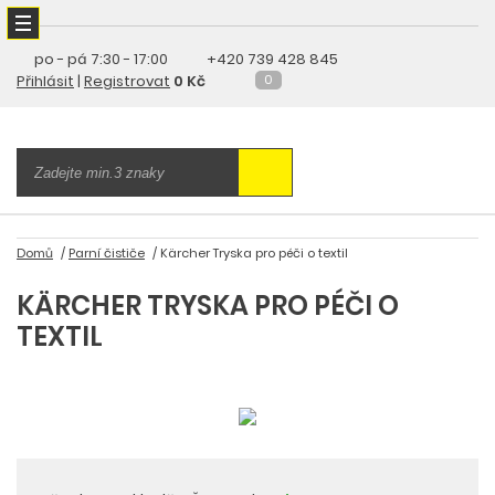
po - pá
7:30 - 17:00
+420 739 428 845
Přihlásit
|
Registrovat
0 Kč
0
Domů
Parní čističe
Kärcher Tryska pro péči o textil
KÄRCHER TRYSKA PRO PÉČI O
TEXTIL