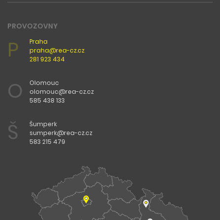
PROVOZOVNY
P
Praha
praha@rea-cz.cz
281 923 434
O
Olomouc
olomouc@rea-cz.cz
585 438 133
Š
Šumperk
sumperk@rea-cz.cz
583 215 479