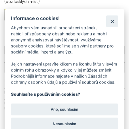
(bez lesklých míst).
PŘIDAT DO KOŠÍKU
Informace o cookies!
Abychom vám usnadnili procházení stránek,
Zeptat se na produkt
Ceník dopravy
nabídli přizpůsobený obsah nebo reklamu a mohli
anonymně analyzovat návštěvnost, využíváme
soubory cookies, které sdílíme se svými partnery pro
Více o produktu
sociální média, inzerci a analýzu.
Technické parametry
Jejich nastavení upravíte klikem na ikonku štítu v levém
dolním rohu obrazovky a kdykoliv jej můžete změnit.
Podrobnější informace najdete v našich Zásadách
Produkt se nachází i v následujících kategoriích
ochrany osobních údajů a používání souborů cookies.
Domů
Parní čističe
Příslušenství
Kärcher Tryska pro péči o textil
Souhlasíte s používáním cookies?
Domů
Domácí technika
Příslušenství pro hobby stroje
Parní čističe
Kärcher Tryska pro péči o textil
Ano, souhlasím
Nesouhlasím