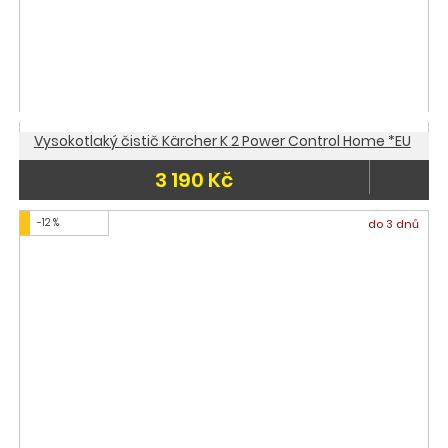
Vysokotlaký čistič Kärcher K 2 Power Control Home *EU
3 190 Kč
-12 %
do 3 dnů