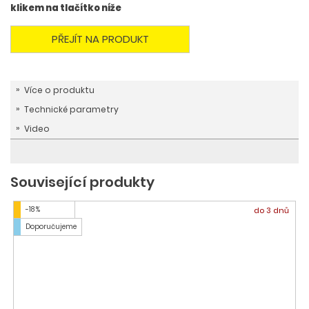
klikem na tlačítko níže
PŘEJÍT NA PRODUKT
Více o produktu
Technické parametry
Video
Související produkty
-18 %
do 3 dnů
Doporučujeme