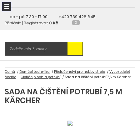
po - pá
7:30 - 17:00
+420 739 428 845
Přihlásit
|
Registrovat
0 Kč
0
Domů
Domácí technika
Příslušenství pro hobby stroje
Vysokotlaké
čističe
Čističe ploch a potrubí
Sada na čištění potrubí 7,5 m Kärcher
SADA NA ČIŠTĚNÍ POTRUBÍ 7,5 M
KÄRCHER