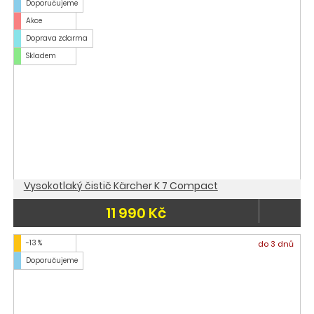
Doporučujeme
Akce
Doprava zdarma
Skladem
Vysokotlaký čistič Kärcher K 7 Compact
11 990 Kč
-13 %
do 3 dnů
Doporučujeme