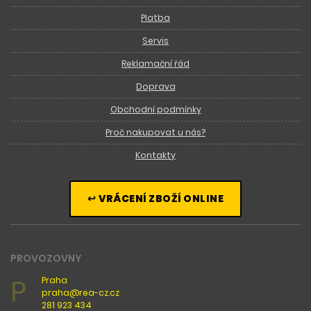
Platba
Servis
Reklamační řád
Doprava
Obchodní podmínky
Proč nakupovat u nás?
Kontakty
↩ VRÁCENÍ ZBOŽÍ ONLINE
PROVOZOVNY
P
Praha
praha@rea-cz.cz
281 923 434