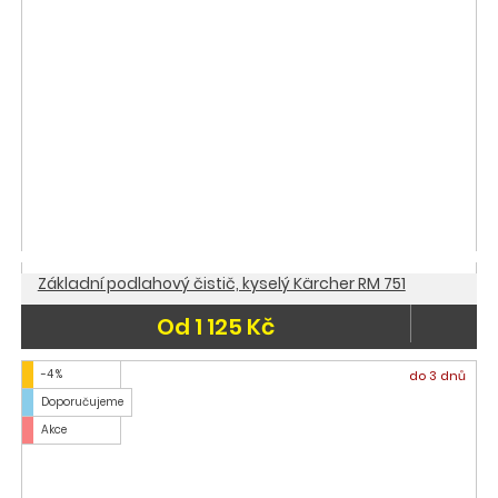
Základní podlahový čistič, kyselý Kärcher RM 751
Od 1 125 Kč
-4 %
do 3 dnů
Doporučujeme
Akce