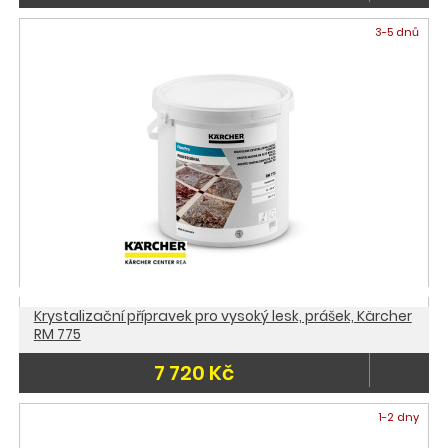
3-5 dnů
Krystalizační přípravek pro vysoký lesk, prášek, Kärcher
RM 775
7 720 Kč
1-2 dny