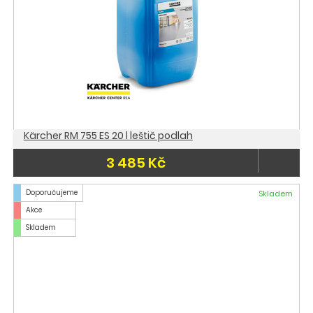
Kärcher RM 755 ES 20 l leštič podlah
3 485 Kč
Doporučujeme
Skladem
Akce
Skladem