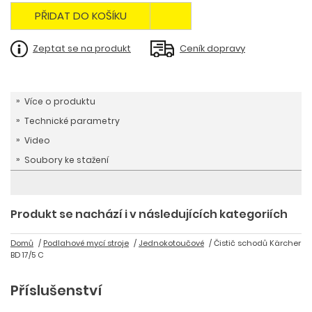
PŘIDAT DO KOŠÍKU
Zeptat se na produkt
Ceník dopravy
Více o produktu
Technické parametry
Video
Soubory ke stažení
Produkt se nachází i v následujících kategoriích
Domů
Podlahové mycí stroje
Jednokotoučové
Čistič schodů Kärcher
BD 17/5 C
Příslušenství