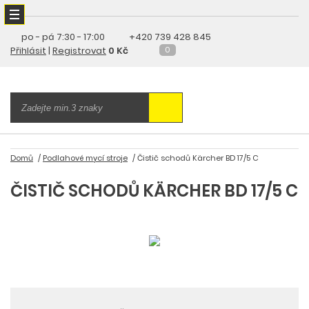
po - pá
7:30 - 17:00
+420 739 428 845
Přihlásit
|
Registrovat
0 Kč
0
Domů
Podlahové mycí stroje
Čistič schodů Kärcher BD 17/5 C
ČISTIČ SCHODŮ KÄRCHER BD 17/5 C