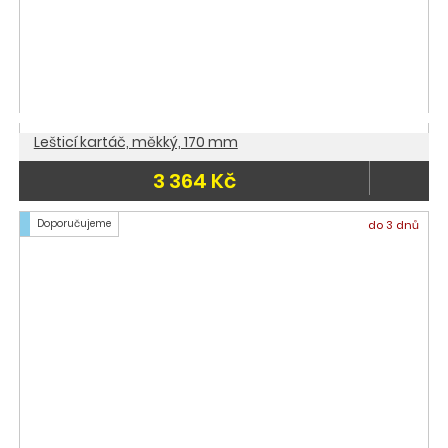
Lešticí kartáč, měkký, 170 mm
3 364 Kč
Doporučujeme
do 3 dnů