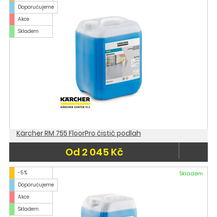
Doporučujeme
Akce
Skladem
Kärcher RM 755 FloorPro čistič podlah
Od 2 045 Kč
-5 %
Skladem
Doporučujeme
Akce
Skladem