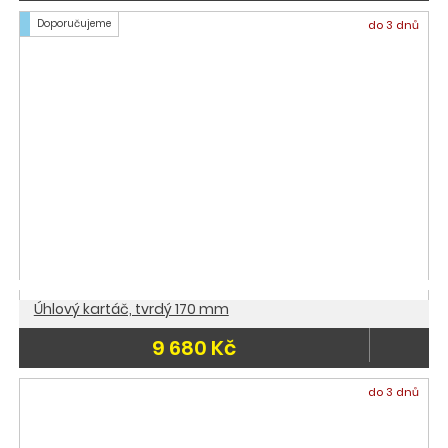
Doporučujeme
do 3 dnů
Úhlový kartáč, tvrdý 170 mm
9 680 Kč
do 3 dnů