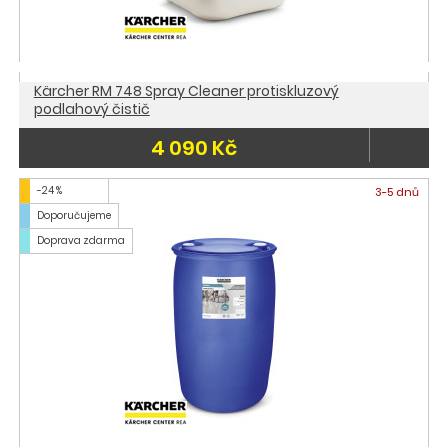
Kärcher RM 748 Spray Cleaner protiskluzový
podlahový čistič
4 090 Kč
-24 %
3-5 dnů
Doporučujeme
Doprava zdarma