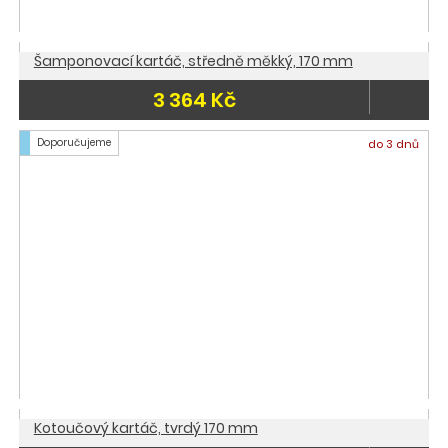
Šamponovací kartáč, středně měkký, 170 mm
3 364 Kč
Doporučujeme
do 3 dnů
Kotoučový kartáč, tvrdý 170 mm