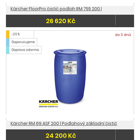
Kärcher FloorPro čistič podlah RM 755 200 l
26 620 Kč
-20 %
do 3 dnů
Doporučujeme
Doprava zdarma
Kärcher RM 69 ASF 200 l Podlahový základní čistič
24 200 Kč