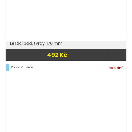
Lešticí pad, tvrdý, 170 mm
492 Kč
Doporučujeme
do 3 dnů