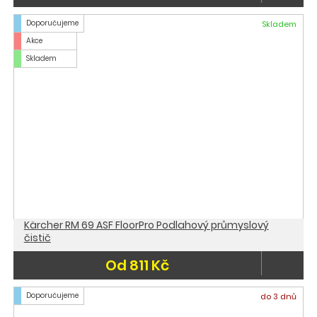
Doporučujeme
Skladem
Akce
Skladem
Kärcher RM 69 ASF FloorPro Podlahový průmyslový
čistič
Od 811 Kč
Doporučujeme
do 3 dnů