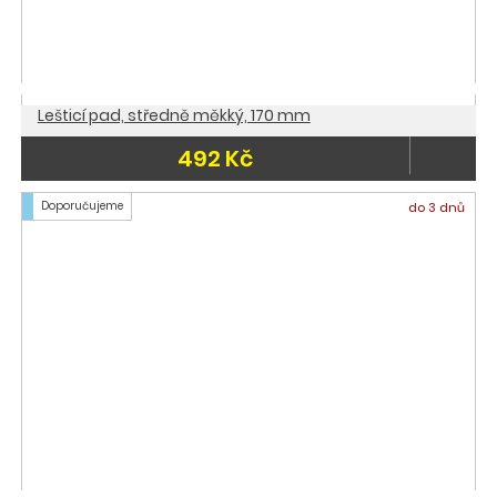
Lešticí pad, středně měkký, 170 mm
492 Kč
Doporučujeme
do 3 dnů