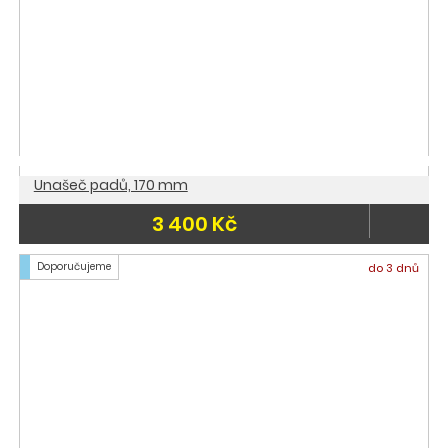
Unašeč padů, 170 mm
3 400 Kč
Doporučujeme
do 3 dnů