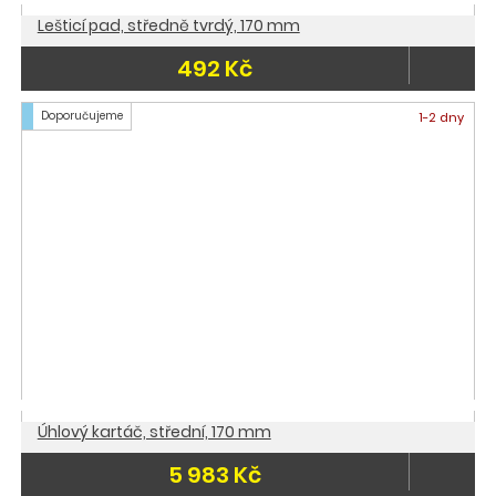
Lešticí pad, středně tvrdý, 170 mm
492 Kč
Doporučujeme
1-2 dny
Úhlový kartáč, střední, 170 mm
5 983 Kč