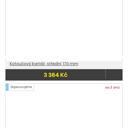
Kotoučový kartáč, střední, 170 mm
3 364 Kč
Doporučujeme
do 3 dnů