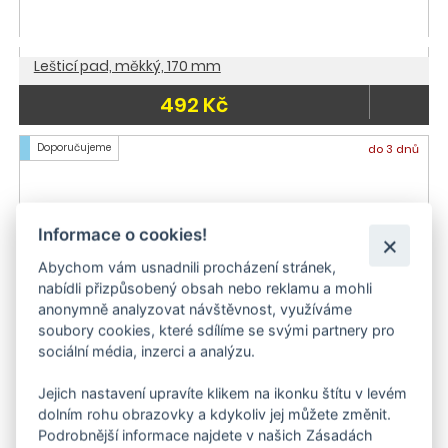
Lešticí pad, měkký, 170 mm
492 Kč
Doporučujeme
do 3 dnů
Informace o cookies!
Abychom vám usnadnili procházení stránek,
nabídli přizpůsobený obsah nebo reklamu a mohli
anonymně analyzovat návštěvnost, využíváme
soubory cookies, které sdílíme se svými partnery pro
sociální média, inzerci a analýzu.
Jejich nastavení upravíte klikem na ikonku štítu v levém
dolním rohu obrazovky a kdykoliv jej můžete změnit.
Lešticí pad, měkký, 170 mm
Podrobnější informace najdete v našich Zásadách