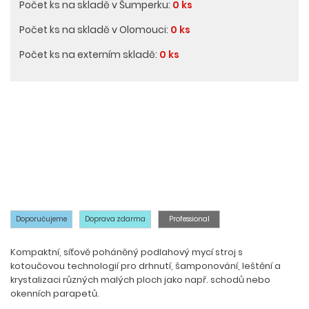
Počet ks na skladě v Šumperku:
0 ks
Počet ks na skladě v Olomouci:
0 ks
Počet ks na externím skladě:
0 ks
Doporučujeme
Doprava zdarma
Professional
Kompaktní, síťově poháněný podlahový mycí stroj s
kotoučovou technologií pro drhnutí, šamponování, leštění a
krystalizaci různých malých ploch jako např. schodů nebo
okenních parapetů.