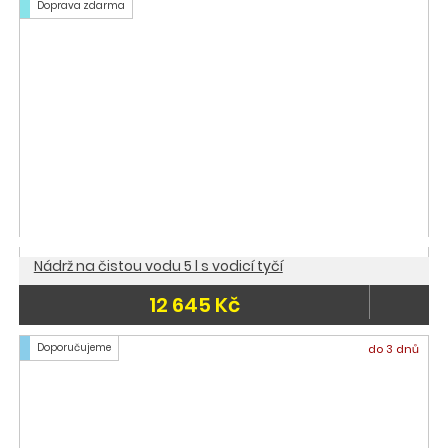
Doprava zdarma
Nádrž na čistou vodu 5 l s vodicí tyčí
12 645 Kč
Doporučujeme
do 3 dnů