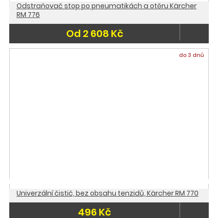
Odstraňovač stop po pneumatikách a otěru Kärcher
RM 776
Od 2 608 Kč
do 3 dnů
Univerzální čistič, bez obsahu tenzidů, Kärcher RM 770
496 Kč