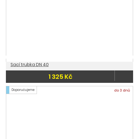
Sací trubka DN 40
1 325 Kč
Doporučujeme
do 3 dnů