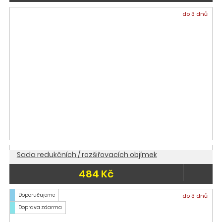
do 3 dnů
Sada redukčních / rozšiřovacích objímek
484 Kč
Doporučujeme
do 3 dnů
Doprava zdarma