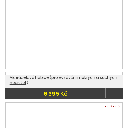
Víceúčelová hubice (pro vysávání mokrých a suchých
nečistot)
6 395 Kč
do 3 dnů