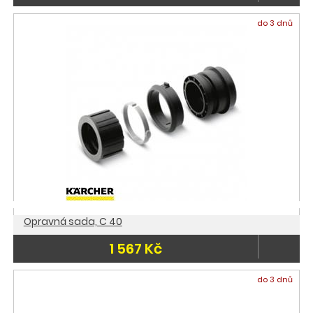
do 3 dnů
Opravná sada, C 40
1 567 Kč
do 3 dnů