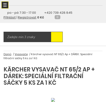
po - pá
7:30 - 17:00
+420 739 428 845
Přihlásit
|
Registrovat
0 Kč
0
Domů
Vysavače
Kärcher vysavač NT 65/2 Ap + DÁREK: Speciální
filtrační sáčky 5 ks za 1 Kč
KÄRCHER VYSAVAČ NT 65/2 AP +
DÁREK: SPECIÁLNÍ FILTRAČNÍ
SÁČKY 5 KS ZA 1 KČ