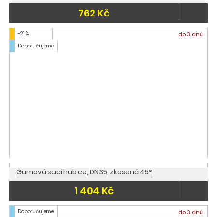
762 Kč
-21 %
do 3 dnů
Doporučujeme
Gumová sací hubice, DN35, zkosená 45°
1 404 Kč
Doporučujeme
do 3 dnů