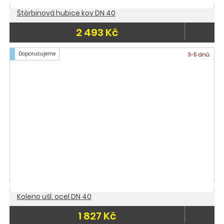
Štěrbinová hubice kov DN 40
2 493 Kč
Doporučujeme
3-5 dnů
Koleno ušl. ocel DN 40
1 827 Kč