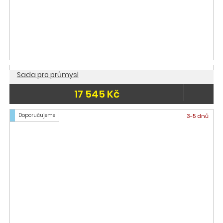
Sada pro průmysl
17 545 Kč
Doporučujeme
3-5 dnů