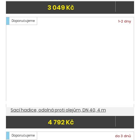
3 049 Kč
Doporučujeme
1-2 dny
Sací hadice, odolná proti olejům, DN 40, 4 m
4 792 Kč
Doporučujeme
do 3 dnů