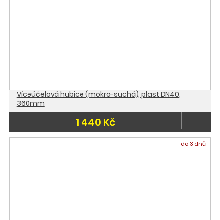
Víceúčelová hubice (mokro-suchá), plast DN40,
360mm
1 440 Kč
do 3 dnů