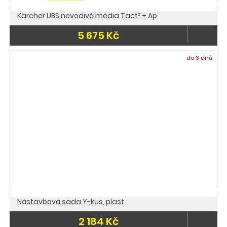
Kärcher UBS nevodivá média Tact² + Ap
5 675 Kč
do 3 dnů
Nástavbová sada Y-kus, plast
2 184 Kč