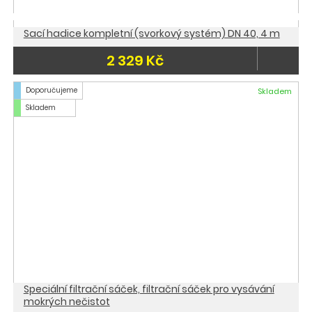
Sací hadice kompletní (svorkový systém) DN 40, 4 m
2 329 Kč
Doporučujeme
Skladem
Skladem
Speciální filtrační sáček, filtrační sáček pro vysávání
mokrých nečistot