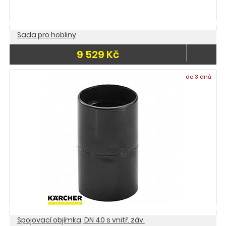
Sada pro hobliny
9 529 Kč
do 3 dnů
Spojovací objímka, DN 40 s vnitř. záv.