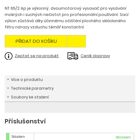
NT 65/2 Ap je výkonný, dvoumotorový vysavač pro vysávání
mokrých i suchých nečistot pro profesionální používání. Sací
výkon zůstává díky účinnému očištění plochého skládaného
filtru nárazy vzduchu téměř konstantní.
PŘIDAT DO KOŠÍKU
Zeptat se na produkt
Ceník dopravy
Více o produktu
Technické parametry
Soubory ke stažení
Příslušenství
Skladem
Skladem