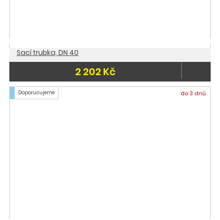
Sací trubka, DN 40
2 202 Kč
Doporučujeme
do 3 dnů