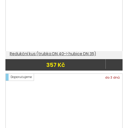
Redukční kus (trubka DN 40-> hubice DN 35)
357 Kč
Doporučujeme
do 3 dnů