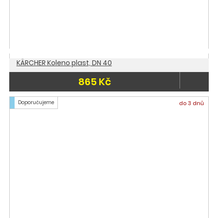
KÄRCHER Koleno plast, DN 40
865 Kč
Doporučujeme
do 3 dnů