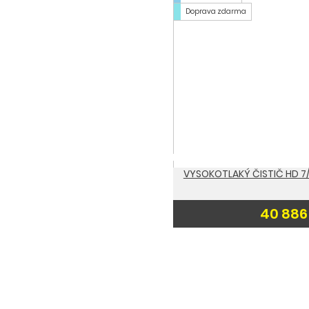
Doprava zdarma
VYSOKOTLAKÝ ČISTIČ HD 7/
40 886