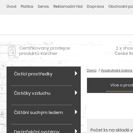
Úvod
Platba
Servis
Reklamační řád
Doprava
Obchodní p
Certifikovaný prodejce
2 x sho
produktů Kärcher
České R
Domů
Vysokotlaké čističe
Čistící prostředky
Více o pro
Čističky vzduchu
Čištění suchým ledem
Počet ks na skladě 
Dezinfekční systémy