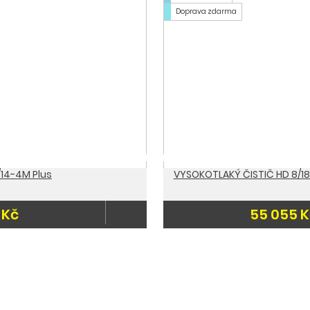
Doprava zdarma
14-4M Plus
VYSOKOTLAKÝ ČISTIČ HD 8/18
 Kč
55 055 