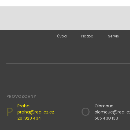
Úvod
Platba
Servis
PROVOZOVNY
Praha
Olomouc
P
O
praha@rea-cz.cz
olomouc@rea-cz
281 923 434
585 438 133