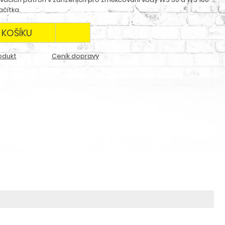
ačítka.
 KOŠÍKU
odukt
Ceník dopravy