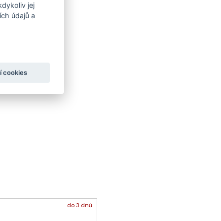
dykoliv jej
ch údajů a
í cookies
do 3 dnů