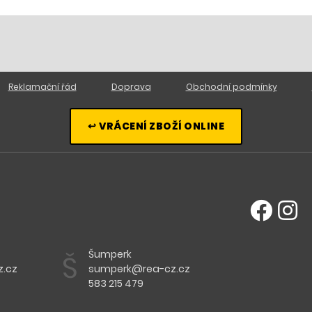
Reklamační řád
Doprava
Obchodní podmínky
↩ VRÁCENÍ ZBOŽÍ ONLINE
Šumperk
Š
.cz
sumperk@rea-cz.cz
583 215 479