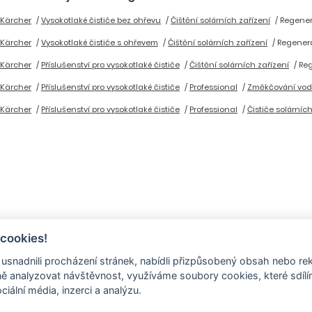
 Kärcher
Vysokotlaké čističe bez ohřevu
Čištění solárních zařízení
Regener
 Kärcher
Vysokotlaké čističe s ohřevem
Čištění solárních zařízení
Regener
 Kärcher
Příslušenství pro vysokotlaké čističe
Čištění solárních zařízení
Reg
 Kärcher
Příslušenství pro vysokotlaké čističe
Professional
Změkčování vod
 Kärcher
Příslušenství pro vysokotlaké čističe
Professional
Čističe solárníc
 cookies!
nadnili procházení stránek, nabídli přizpůsobený obsah nebo re
 analyzovat návštěvnost, využíváme soubory cookies, které sdíl
ciální média, inzerci a analýzu.