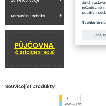
Zametací stroje
Jejich nastaven
můžete změnit.
používání soub
Komunální technika
Souhlasíte s 
Ano, s
PŮJČOVNA
ČISTÍCÍCH STROJŮ
Související produkty
-11 %
Doporučujeme