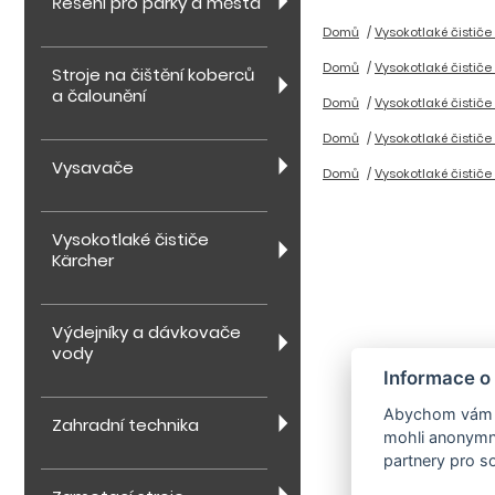
Řešení pro parky a města
Domů
Vysokotlaké čističe
Domů
Vysokotlaké čističe
Stroje na čištění koberců
a čalounění
Domů
Vysokotlaké čističe
Domů
Vysokotlaké čističe
Vysavače
Domů
Vysokotlaké čističe
Vysokotlaké čističe
Kärcher
Výdejníky a dávkovače
vody
Informace o
Abychom vám us
Zahradní technika
mohli anonymně
partnery pro so