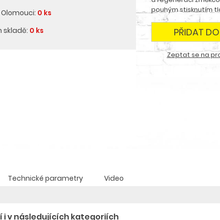
pouhým stisknutím tl
v Olomouci:
0 ks
m skladě:
0 ks
PŘIDAT DO
Zeptat se na pr
Technické parametry
Video
 i v následujících kategoriích