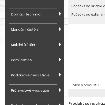
Počet ks na skladě 
Domácí technika
Počet ks na externí
Manuální čištění
Mobilní čištění
Parní čističe
Podlahové mycí stroje
Více o produktu
Průmyslové vysavače
Produkt se nachází