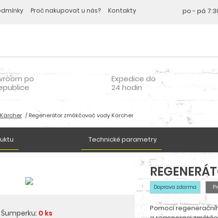
odmínky
Proč nakupovat u nás?
Kontakty
po - pá
7:3
wroom po
Expedice do
epublice
24 hodin
 Kärcher
Regenerátor změkčovač vody Kärcher
duktu
Technické parametry
REGENERÁT
Doprava zdarma
Pr
Pomocí regeneračníh
v Šumperku:
0 ks
a regeneraci změkčov