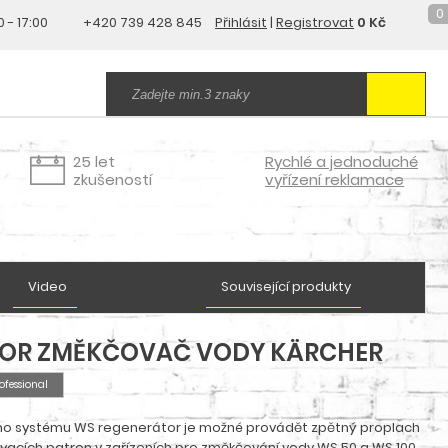
0
0 - 17:00
+420 739 428 845
Přihlásit
|
Registrovat
0 Kč
25 let
Rychlé a jednoduché
zkušeností
vyřízení reklamace
Video
Související produkty
OR ZMĚKČOVAČ VODY KÄRCHER
ofessional
o systému WS regenerátor je možné provádět zpětný proplach
acích patron v zařízeních pro změkčování vody WS 50 a WS 100