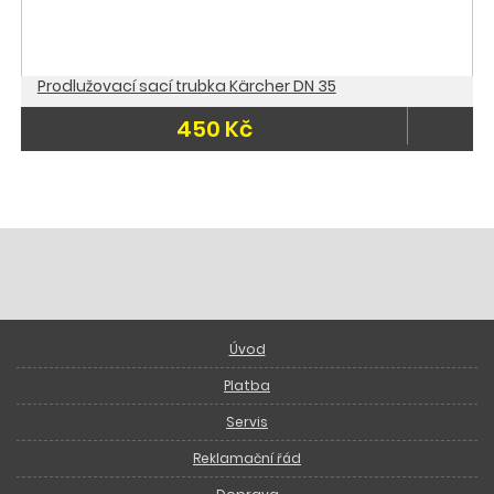
Prodlužovací sací trubka Kärcher DN 35
450 Kč
Úvod
Platba
Servis
Reklamační řád