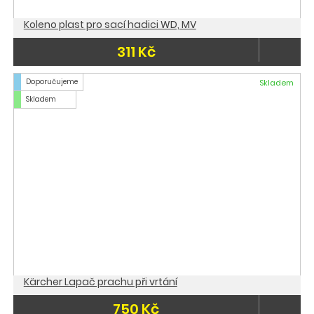
Koleno plast pro sací hadici WD, MV
311 Kč
Doporučujeme
Skladem
Skladem
Kärcher Lapač prachu při vrtání
750 Kč