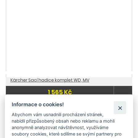
Kärcher Sací hadice komplet WD, MV
1 565 Kč
Informace o cookies!
-20 %
Skladem
Doporučujeme
Abychom vám usnadnili procházení stránek,
nabídli přizpůsobený obsah nebo reklamu a mohli
Skladem
anonymně analyzovat návštěvnost, využíváme
soubory cookies, které sdílíme se svými partnery pro