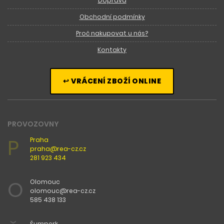
Doprava
Obchodní podmínky
Proč nakupovat u nás?
Kontakty
↩ VRÁCENÍ ZBOŽÍ ONLINE
PROVOZOVNY
P
Praha
praha@rea-cz.cz
281 923 434
O
Olomouc
olomouc@rea-cz.cz
585 438 133
Šumperk