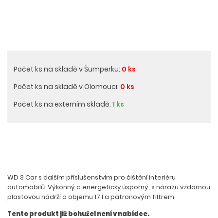
Počet ks na skladě v Šumperku:
0 ks
Počet ks na skladě v Olomouci:
0 ks
Počet ks na externím skladě:
1 ks
WD 3 Car s dalším příslušenstvím pro čištění interiéru
automobilů. Výkonný a energeticky úsporný, s nárazu vzdornou
plastovou nádrží o objemu 17 l a patronovým filtrem.
Tento produkt již bohužel není v nabídce.