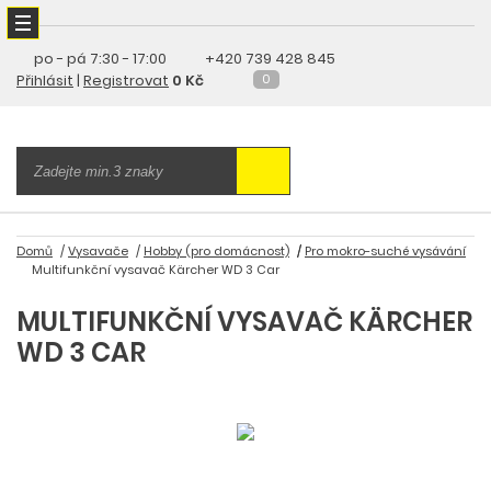
po - pá
7:30 - 17:00
+420 739 428 845
Přihlásit
|
Registrovat
0 Kč
0
Domů
Vysavače
Hobby (pro domácnost)
Pro mokro-suché vysávání
Multifunkční vysavač Kärcher WD 3 Car
MULTIFUNKČNÍ VYSAVAČ KÄRCHER
WD 3 CAR